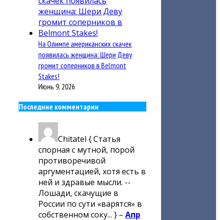
На Олимпе американских скачек
появилась женщина: Шери Деву
громит соперников в Belmont
Stakes!
Июнь 9, 2026
Последние комментарии
Chitatel
{ Статья
спорная с мутной, порой
противоречивой
аргументацией, хотя есть в
ней и здравые мысли. --
Лошади, скачущие в
России по сути «варятся» в
собственном соку... } –
Апр