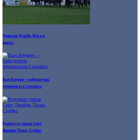
Чешское Дерби. Фото и
видео.
Хью Боумен — победитель
чемпионата Longines
Результат приза Сент
Джеймс Палас Стейкс