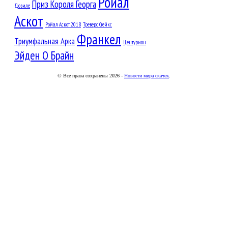
Ройал
Приз Короля Георга
Довиле
Аскот
Ройал Аскот 2018
Треверс Стейкс
Франкел
Триумфальная Арка
Центурион
Эйден О Брайн
© Все права сохранены 2026 -
Новости мира скачек
.