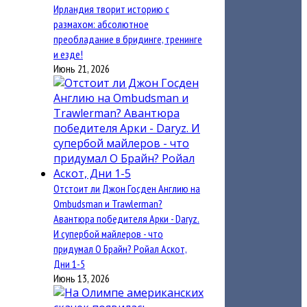
Ирландия творит историю с
размахом: абсолютное
преобладание в бридинге, тренинге
и езде!
Июнь 21, 2026
Отстоит ли Джон Госден Англию на
Ombudsman и Trawlerman?
Авантюра победителя Арки - Daryz.
И супербой майлеров - что
придумал О Брайн? Ройал Аскот,
Дни 1-5
Июнь 13, 2026