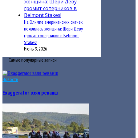
На Олимпе американских скачек
появилась женщина: Шери Деву
громит соперников в Belmont
Stakes!
Июнь 9, 2026
Самые популярные записи
Новости
Exaggerator взял реванш