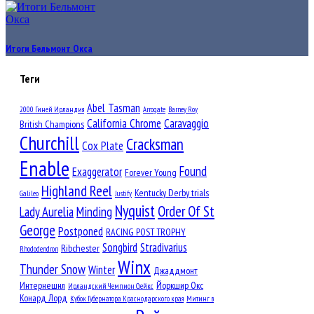
Итоги Бельмонт Окса
Теги
Abel Tasman
2000 Гиней Ирландия
Arrogate
Barney Roy
California Chrome
Caravaggio
British Champions
Churchill
Cracksman
Cox Plate
Enable
Found
Exaggerator
Forever Young
Highland Reel
Kentucky Derby trials
Galileo
Justify
Nyquist
Order Of St
Lady Aurelia
Minding
George
Postponed
RACING POST TROPHY
Songbird
Stradivarius
Ribchester
Rhododendron
Winx
Thunder Snow
Winter
Джаддмонт
Интернешнл
Йоркшир Окс
Ирландский Чемпион Стейкс
Конард Лорд
Кубок Губернатора Краснодарского края
Митинг в