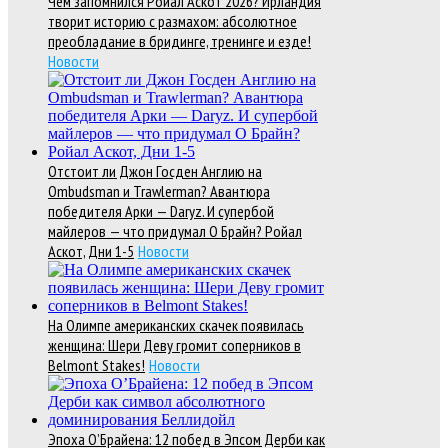
Чем запомнился Ройал Аскот 2026? Ирландия
творит историю с размахом: абсолютное
преобладание в бридинге, тренинге и езде!
Новости
Отстоит ли Джон Госден Англию на
Ombudsman и Trawlerman? Авантюра
победителя Арки — Daryz. И супербой
майлеров — что придумал О Брайн? Ройал
Аскот, Дни 1-5
Новости
На Олимпе американских скачек появилась
женщина: Шери Деву громит соперников в
Belmont Stakes!
Новости
Эпоха О’Брайена: 12 побед в Эпсом Дерби как