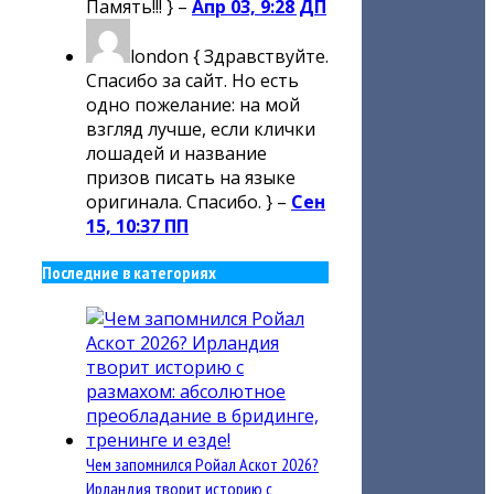
Память!!! } –
Апр 03, 9:28 ДП
london
{ Здравствуйте.
Спасибо за сайт. Но есть
одно пожелание: на мой
взгляд лучше, если клички
лошадей и название
призов писать на языке
оригинала. Спасибо. } –
Сен
15, 10:37 ПП
Последние в категориях
Чем запомнился Ройал Аскот 2026?
Ирландия творит историю с