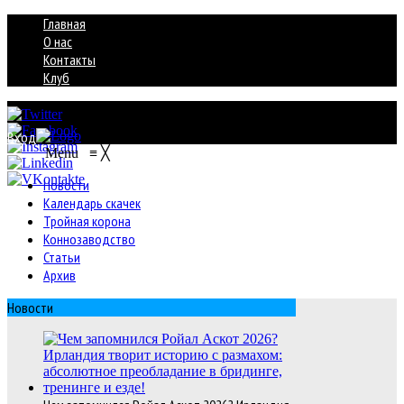
Главная
О нас
Контакты
Клуб
Вход
Menu
≡
╳
Новости
Календарь скачек
Тройная корона
Коннозаводство
Статьи
Архив
Новости