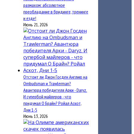
размахом: абсолютное
преобладание в бридинге, тренинге
и езде!
Июнь 21, 2026
Отстоит ли Джон Госден Англию на
Ombudsman и Trawlerman?
Авантюра победителя Арки - Daryz.
И супербой майлеров - что
придумал О Брайн? Ройал Аскот,
Дни 1-5
Июнь 13, 2026