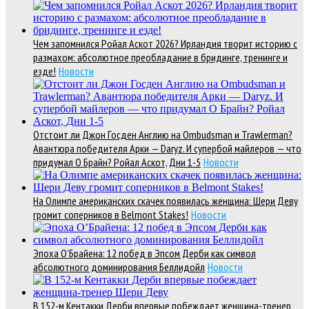
Чем запомнился Ройал Аскот 2026? Ирландия творит историю с
размахом: абсолютное преобладание в бридинге, тренинге и
езде!
Новости
Отстоит ли Джон Госден Англию на Ombudsman и Trawlerman?
Авантюра победителя Арки — Daryz. И супербой майлеров — что
придумал О Брайн? Ройал Аскот, Дни 1-5
Новости
На Олимпе американских скачек появилась женщина: Шери Деву
громит соперников в Belmont Stakes!
Новости
Эпоха О’Брайена: 12 побед в Эпсом Дерби как символ
абсолютного доминирования Беллидойл
Новости
В 152-м Кентакки Дерби впервые побеждает женщина-тренер