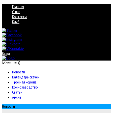
Главная
О нас
Контакты
Клуб
Вход
Menu
≡
╳
Новости
Календарь скачек
Тройная корона
Коннозаводство
Статьи
Архив
Новости