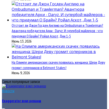
Отстоит ли Джон Госден Англию на Ombudsman и Trawlerman?
Авантюра победителя Арки - Daryz. И супербой майлеров - что
придумал О Брайн? Ройал Аскот, Дни 1-5
Июнь 13, 2026
На Олимпе американских скачек появилась женщина: Шери Деву
громит соперников в Belmont Stakes!
Июнь 9, 2026
Самые популярные записи
Новости
Exaggerator взял реванш