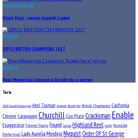
Коннозаводство
Union Rags — лидер первой ставки
Новости
QIPCO BRITISH CHAMPIONS 2017
Новости
Приз Министра Сельского Хозяйства и другие
Теги
Abel Tasman
California
British Champions
2000 Гиней Ирландия
Arrogate
Barney Roy
Enable
Churchill
Cracksman
Chrome
Caravaggio
Cox Plate
Highland Reel
Found
Exaggerator
Forever Young
Kentucky
Galileo
Justify
Nyquist
Order Of St George
Lady Aurelia
Minding
Derby trials