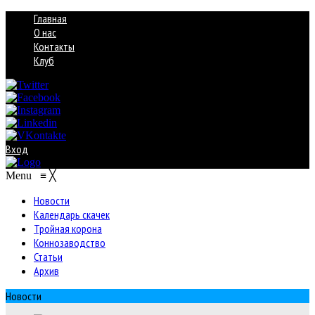
Главная
О нас
Контакты
Клуб
Вход
Menu
≡
╳
Новости
Календарь скачек
Тройная корона
Коннозаводство
Статьи
Архив
Новости