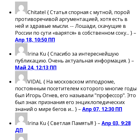
Chitatel
{ Статья спорная с мутной, порой
противоречивой аргументацией, хотя есть в
ней и здравые мысли. -- Лошади, скачущие в
России по сути «варятся» в собственном соку... } –
Апр 18, 10:50 ПП
Irina Ku
{ Спасибо за интереснейшую
публикацию. Очень актуальная информация. } –
Май 24, 12:13 ПП
VIDAL
{ На московском ипподроме,
постоянным посетителем которого многие годы
был Игорь Огнев, его называли "профессор". Это
был знак признания его энциклопедических
знаний о мире бегов и... } –
Апр 07, 12:30 ПП
Irina Ku
{ Светлая Память!!! } –
Апр 03, 9:28
ДП