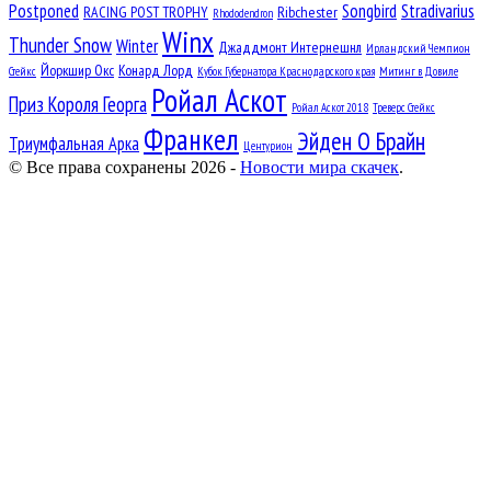
Postponed
Songbird
Stradivarius
RACING POST TROPHY
Ribchester
Rhododendron
Winx
Thunder Snow
Winter
Джаддмонт Интернешнл
Ирландский Чемпион
Йоркшир Окс
Конард Лорд
Стейкс
Кубок Губернатора Краснодарского края
Митинг в Довиле
Ройал Аскот
Приз Короля Георга
Ройал Аскот 2018
Треверс Стейкс
Франкел
Эйден О Брайн
Триумфальная Арка
Центурион
© Все права сохранены 2026 -
Новости мира скачек
.