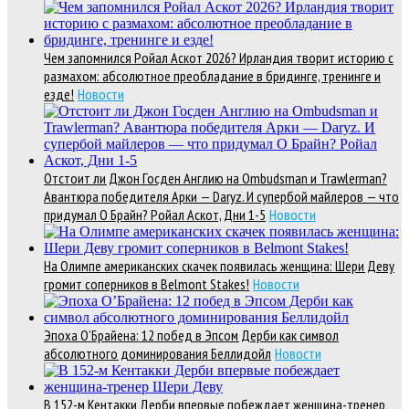
Чем запомнился Ройал Аскот 2026? Ирландия творит историю с
размахом: абсолютное преобладание в бридинге, тренинге и
езде!
Новости
Отстоит ли Джон Госден Англию на Ombudsman и Trawlerman?
Авантюра победителя Арки — Daryz. И супербой майлеров — что
придумал О Брайн? Ройал Аскот, Дни 1-5
Новости
На Олимпе американских скачек появилась женщина: Шери Деву
громит соперников в Belmont Stakes!
Новости
Эпоха О’Брайена: 12 побед в Эпсом Дерби как символ
абсолютного доминирования Беллидойл
Новости
В 152-м Кентакки Дерби впервые побеждает женщина-тренер