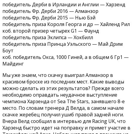
победитель Дерби в Ирландии и Англии — Харзенд
победитель Фр. Дерби 2016 — Алманзор
победитель Фр. Дерби 2015 — Нью Бэй
победитель приза Короля Георга и др — Хайленд Рил
коб. второй призер четырех G1 — Фаунд
победитель приза Эклипса — Хокбилл
победитель приза Принца Уэльского — Май Дрим
Боут
коб. победитель Окса, 1000 Гиней, а в общем 6 Гр1 —
Майдинг
Мы уже знаем, что скачку выиграл Алманзор в
красивом броске из последних мест. Какие выводы
можно сделать из этих результатов? Прежде всего
необходимо оправдать неудачное выступление
чемпиона Харзенда от Sea The Stars, занявшего 8-е
место. По словам тренера Д Велда, в самом начале
скачке жеребец получил ушиб правой задней ноги.
Вчера Велд сообщил в интервью для Racing UK, что
Харзенд быстро идет на поправку и примет участие в