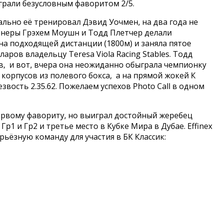
играли безусловным фаворитом 2/5.
чально её тренировал Дэвид Уочмен, на два года не
Тренеры Грэхем Моушн и Тодд Плетчер делали
 на подходящей дистанции (1800м) и заняла пятое
аров владельцу Teresa Viola Racing Stables. Тодд
ов, и вот, вчера она неожиданно обыграла чемпионку
0 корпусов из полевого бокса, а на прямой жокей К
звость 2.35.62. Пожелаем успехов Photo Call в одном
первому фавориту, но выиграл достойный жеребец
Гр1 и Гр2 и третье место в Кубке Мира в Дубае. Effinex
ьёзную команду для участия в БК Классик: