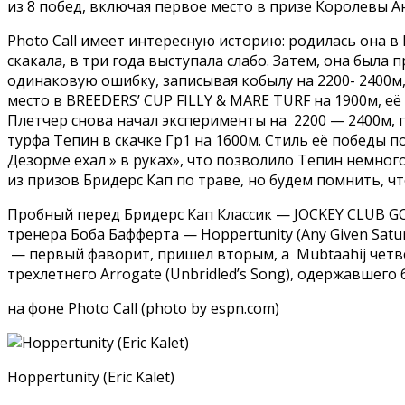
из 8 побед, включая первое место в призе Королевы Ан
Photo Call имеет интересную историю: родилась она в
скакала, в три года выступала слабо. Затем, она был
одинаковую ошибку, записывая кобылу на 2200- 2400м, 
место в BREEDERS’ CUP FILLY & MARE TURF на 1900м, её 
Плетчер снова начал эксперименты на 2200 — 2400м, 
турфа Тепин в скачке Гр1 на 1600м. Стиль её победы п
Дезорме ехал » в руках», что позволило Тепин немного 
из призов Бридерс Кап по траве, но будем помнить, ч
Пробный перед Бридерс Кап Классик — JOCKEY CLUB GO
тренера Боба Бафферта — Hoppertunity (Any Given Satur
— первый фаворит, пришел вторым, а Mubtaahij четве
трехлетнего Arrogate (Unbridled’s Song), одержавшего 
на фоне Photo Call (photo by espn.com)
Hoppertunity (Eric Kalet)