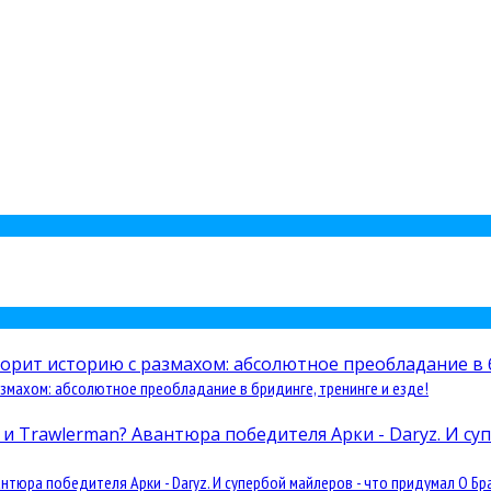
змахом: абсолютное преобладание в бридинге, тренинге и езде!
юра победителя Арки - Daryz. И супербой майлеров - что придумал О Бра