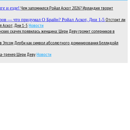
Чем запомнился Ройал Аскот 2026? Ирландия творит
Отстоит ли
 Аскот, Дни 1-5
Новости
нских скачек появилась женщина: Шери Деву громит соперников в
д в Эпсом Дерби как символ абсолютного доминирования Беллидойл
а-тренер Шери Деву
Новости