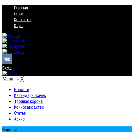
Главная
О нас
Контакты
Клуб
Вход
Menu
≡
╳
Новости
Календарь скачек
Тройная корона
Коннозаводство
Статьи
Архив
Новости