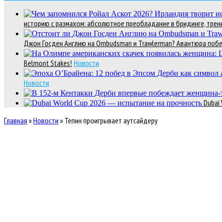
историю с размахом: абсолютное преобладание в бридинге, трени
Джон Госден Англию на Ombudsman и Trawlerman? Авантюра победи
Belmont Stakes!
Новости
Новости
Dubai
Главная
»
Новости
»
Тепин проигрывает аутсайдеру