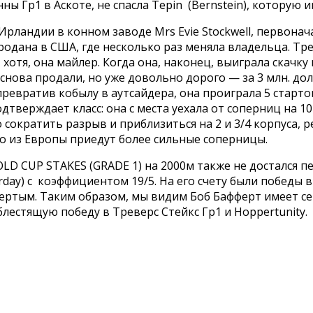
ны Гр1 в Аскоте, не спасла Tepin (Bernstein), которую 
 Ирландии в конном заводе Mrs Evie Stockwell, первона
а продана в США, где несколько раз меняла владельца. 
хотя, она майлер. Когда она, наконец, выиграла скачку
снова продали, но уже довольно дорого — за 3 млн. долл
превратив кобылу в аутсайдера, она проиграла 5 старт
одтверждает класс: она с места уехала от соперниц на 1
сократить разрыв и приблизиться на 2 и 3/4 корпуса, ре
то из Европы приедут более сильные соперницы.
LD CUP STAKES (GRADE 1) на 2000м также не достался 
day) с коэффициентом 19/5. На его счету были победы в 
ртым. Таким образом, мы видим Боб Бафферт имеет сер
блестящую победу в Треверс Стейкс Гр1 и Hoppertunity.