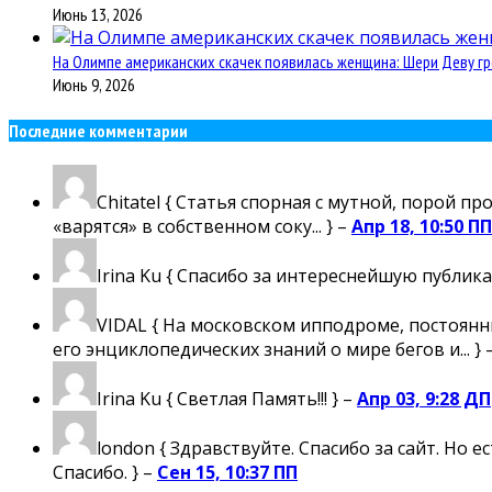
Июнь 13, 2026
На Олимпе американских скачек появилась женщина: Шери Деву гр
Июнь 9, 2026
Последние комментарии
Chitatel
{ Статья спорная с мутной, порой пр
«варятся» в собственном соку... } –
Апр 18, 10:50 ПП
Irina Ku
{ Спасибо за интереснейшую публика
VIDAL
{ На московском ипподроме, постоянны
его энциклопедических знаний о мире бегов и... } 
Irina Ku
{ Светлая Память!!! } –
Апр 03, 9:28 ДП
london
{ Здравствуйте. Спасибо за сайт. Но 
Спасибо. } –
Сен 15, 10:37 ПП