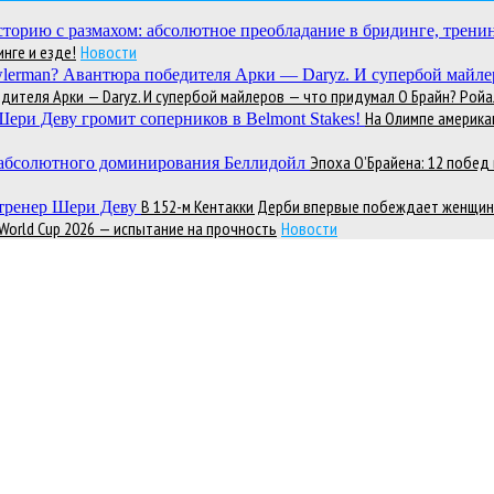
нге и езде!
Новости
теля Арки — Daryz. И супербой майлеров — что придумал О Брайн? Ройал
На Олимпе америка
Эпоха О’Брайена: 12 побе
В 152-м Кентакки Дерби впервые побеждает женщин
 World Cup 2026 — испытание на прочность
Новости