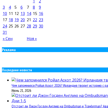
1
2
3
4
5
6
7
8
9
10
11
12
13
14
15
16
17
18
19
20
21
22
23
24
25
26
27
28
29
30
31
« Сен
Ноя »
Реклама
Последние новости
Чем запомнился Ройал Аскот 2026? Ирландия творит историю с ра
Июнь 21, 2026
Отстоит ли Джон Госден Англию на Ombudsman и Trawlerman? Авант