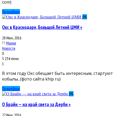
com)
Подробнее
0
%
Окс в Краснодаре, Большой Летний ЦМИ »
28 Июн, 2016
Мария
Новости
0
5 234 views
1
В этом году Окс обещает быть интересным, стартуют
кобылы...(фото сайта khip ru)
Подробнее
0
%
О Брайн — на край света за Дерби »
27 Июн, 2016