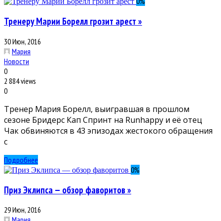
0
%
Тренеру Марии Борелл грозит арест »
30 Июн, 2016
Мария
Новости
0
2 884 views
0
Тренер Мария Борелл, выигравшая в прошлом
сезоне Бридерс Кап Спринт на Runhappy и её отец
Чак обвиняются в 43 эпизодах жестокого обращения
с
Подробнее
0
%
Приз Эклипса — обзор фаворитов »
29 Июн, 2016
Мария