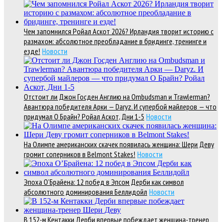
Чем запомнился Ройал Аскот 2026? Ирландия творит историю с
размахом: абсолютное преобладание в бридинге, тренинге и
езде!
Новости
Отстоит ли Джон Госден Англию на Ombudsman и Trawlerman?
Авантюра победителя Арки — Daryz. И супербой майлеров — что
придумал О Брайн? Ройал Аскот, Дни 1-5
Новости
На Олимпе американских скачек появилась женщина: Шери Деву
громит соперников в Belmont Stakes!
Новости
Эпоха О’Брайена: 12 побед в Эпсом Дерби как символ
абсолютного доминирования Беллидойл
Новости
В 152-м Кентакки Дерби впервые побеждает женщина-тренер