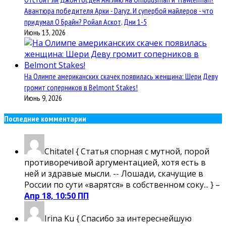
Авантюра победителя Арки - Daryz. И супербой майлеров - что
придумал О Брайн? Ройал Аскот, Дни 1-5
Июнь 13, 2026
На Олимпе американских скачек появилась женщина: Шери Деву
громит соперников в Belmont Stakes!
Июнь 9, 2026
Последние комментарии
Chitatel
{ Статья спорная с мутной, порой
противоречивой аргументацией, хотя есть в
ней и здравые мысли. -- Лошади, скачущие в
России по сути «варятся» в собственном соку... } –
Апр 18, 10:50 ПП
Irina Ku
{ Спасибо за интереснейшую