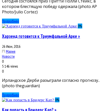
Сегодня состоялся приз Притти Полли Стейкс, в
котором блестящую победу одержала (photo AP
Photo/Julio Cortez)
Подробнее
0
%
Харзенд готовится к Триумфальной Арке »
26 Июн, 2016
Мария
Новости
0
5 146 views
0
Ирландское Дерби разыграли согласно прогнозу..
(photo theguardian)
Подробнее
0
%
Как попасть в Бридерс Кап? »