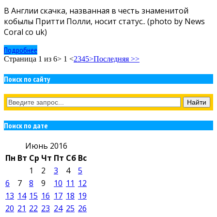
В Англии скачка, названная в честь знаменитой
кобылы Притти Полли, носит статус.. (photo by News
Coral co uk)
Подробнее
Страница 1 из 6
> 1 <
2
3
4
5
>
Последняя >>
Поиск по сайту
Поиск по дате
Июнь 2016
Пн
Вт
Ср
Чт
Пт
Сб
Вс
1
2
3
4
5
6
7
8
9
10
11
12
13
14
15
16
17
18
19
20
21
22
23
24
25
26