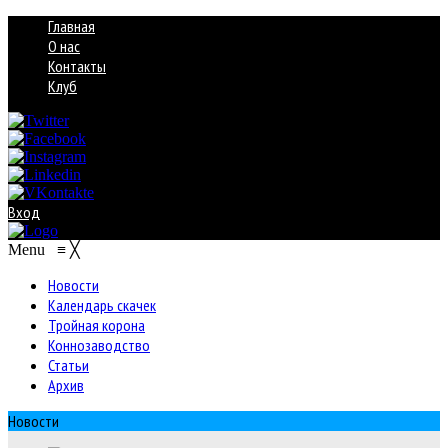
Главная
О нас
Контакты
Клуб
Вход
Menu
≡
╳
Новости
Календарь скачек
Тройная корона
Коннозаводство
Статьи
Архив
Новости