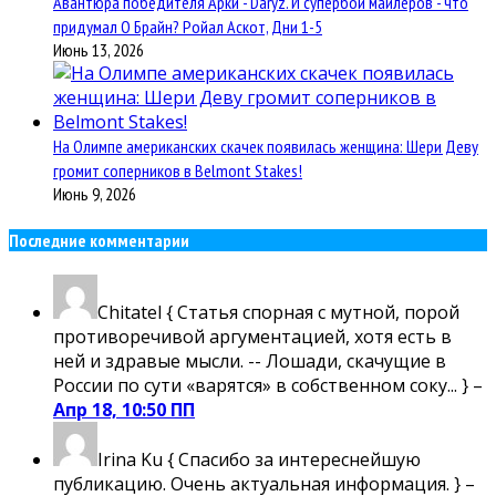
Авантюра победителя Арки - Daryz. И супербой майлеров - что
придумал О Брайн? Ройал Аскот, Дни 1-5
Июнь 13, 2026
На Олимпе американских скачек появилась женщина: Шери Деву
громит соперников в Belmont Stakes!
Июнь 9, 2026
Последние комментарии
Chitatel
{ Статья спорная с мутной, порой
противоречивой аргументацией, хотя есть в
ней и здравые мысли. -- Лошади, скачущие в
России по сути «варятся» в собственном соку... } –
Апр 18, 10:50 ПП
Irina Ku
{ Спасибо за интереснейшую
публикацию. Очень актуальная информация. } –