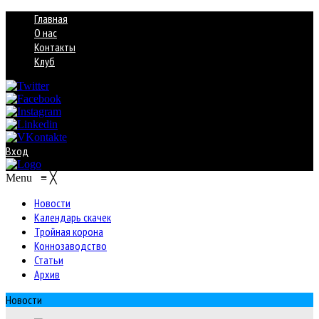
Главная
О нас
Контакты
Клуб
Вход
Menu
≡
╳
Новости
Календарь скачек
Тройная корона
Коннозаводство
Статьи
Архив
Новости