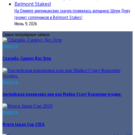
На Олимпе американских скачек появилась женщина: Шери Деву
громит соперников в Belmont Stakes!
Июнь 9, 2026
Самые популярные записи
Новости
Спасибо, Сиррус Дез Эгле
Новости
Английская рокировка или как Майкл Стаут Королеве угодил.
Новости
Итоги Japan Cup 2016