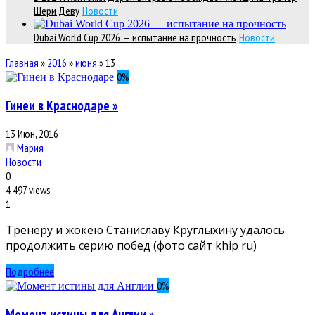
Шери Деву
Новости
Dubai World Cup 2026 — испытание на прочность
Новости
Главная
»
2016
»
июня
»
13
0
%
Гинеи в Краснодаре »
13 Июн, 2016
Мария
Новости
0
4 497 views
1
Тренеру и жокею Станиславу Круглыхину удалось
продолжить серию побед (фото сайт khip ru)
Подробнее
0
%
Момент истины для Англии »