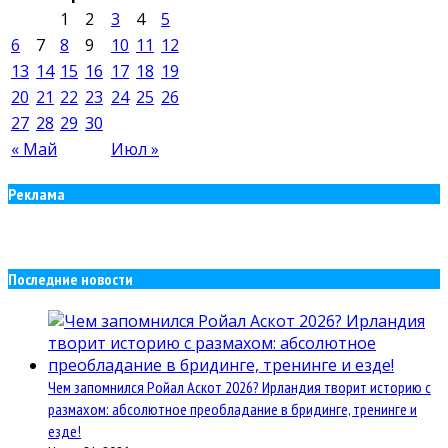
1
2
3
4
5
6
7
8
9
10
11
12
13
14
15
16
17
18
19
20
21
22
23
24
25
26
27
28
29
30
« Май
Июл »
Реклама
Последние новости
Чем запомнился Ройал Аскот 2026? Ирландия творит историю с
размахом: абсолютное преобладание в бридинге, тренинге и
езде!