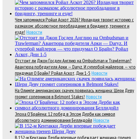
Чем запомнился Ройал Аскот 2026? Ирландия творит историю с
размахом: абсолютное преобладание в бридинге, тренинге и
езде!
Новости
Отстоит ли Джон Госден Англию на Ombudsman и Trawlerman?
Авантюра победителя Арки — Daryz. И супербой майлеров — что
придумал О Брайн? Ройал Аскот, Дни 1-5
Новости
На Олимпе американских скачек появилась женщина: Шери Деву
громит соперников в Belmont Stakes!
Новости
Эпоха О’Брайена: 12 побед в Эпсом Дерби как символ
абсолютного доминирования Беллидойл
Новости
В 152-м Кентакки Дерби впервые побеждает женщина-тренер