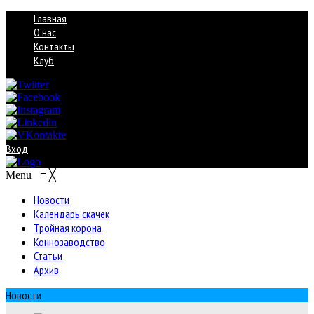
Главная
О нас
Контакты
Клуб
Вход
Menu
≡
╳
Новости
Календарь скачек
Тройная корона
Коннозаводство
Статьи
Архив
Новости