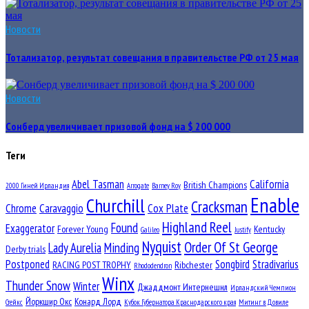
Новости
Тотализатор, результат совещания в правительстве РФ от 25 мая
Новости
Сонберд увеличивает призовой фонд на $ 200 000
Теги
Abel Tasman
California
British Champions
2000 Гиней Ирландия
Arrogate
Barney Roy
Enable
Churchill
Cracksman
Chrome
Caravaggio
Cox Plate
Highland Reel
Found
Exaggerator
Forever Young
Kentucky
Galileo
Justify
Nyquist
Order Of St George
Lady Aurelia
Minding
Derby trials
Postponed
Songbird
Stradivarius
RACING POST TROPHY
Ribchester
Rhododendron
Winx
Thunder Snow
Winter
Джаддмонт Интернешнл
Ирландский Чемпион
Йоркшир Окс
Конард Лорд
Стейкс
Кубок Губернатора Краснодарского края
Митинг в Довиле