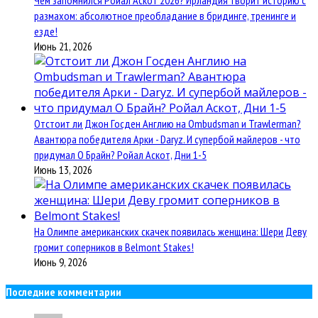
Чем запомнился Ройал Аскот 2026? Ирландия творит историю с
размахом: абсолютное преобладание в бридинге, тренинге и
езде!
Июнь 21, 2026
Отстоит ли Джон Госден Англию на Ombudsman и Trawlerman?
Авантюра победителя Арки - Daryz. И супербой майлеров - что
придумал О Брайн? Ройал Аскот, Дни 1-5
Июнь 13, 2026
На Олимпе американских скачек появилась женщина: Шери Деву
громит соперников в Belmont Stakes!
Июнь 9, 2026
Последние комментарии