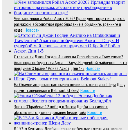
Чем запомнился Ройал Аскот 2026? Ирландия творит историю с
размахом: абсолютное преобладание в бридинге, тренинге и
езде!
Новости
Отстоит ли Джон Госден Англию на Ombudsman и Trawlerman?
Авантюра победителя Арки — Daryz. И супербой майлеров — что
придумал О Брайн? Ройал Аскот, Дни 1-5
Новости
На Олимпе американских скачек появилась женщина: Шери Деву
громит соперников в Belmont Stakes!
Новости
Эпоха О’Брайена: 12 побед в Эпсом Дерби как символ
абсолютного доминирования Беллидойл
Новости
В 152-м Кентакки Дерби впервые побеждает женщина-тренер