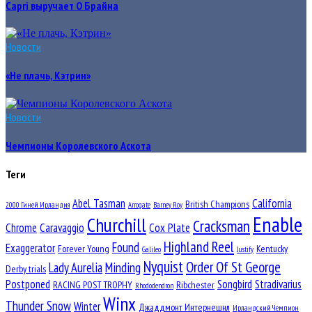
Capri выручает О Брайна
Новости
«Не плачь, Кэтрин»
Новости
Чемпионы Королевского Аскота
Теги
Abel Tasman
California
British Champions
2000 Гиней Ирландия
Arrogate
Barney Roy
Enable
Churchill
Cracksman
Chrome
Caravaggio
Cox Plate
Highland Reel
Found
Exaggerator
Forever Young
Kentucky
Galileo
Justify
Nyquist
Order Of St George
Lady Aurelia
Minding
Derby trials
Postponed
Songbird
Stradivarius
RACING POST TROPHY
Ribchester
Rhododendron
Winx
Thunder Snow
Winter
Джаддмонт Интернешнл
Ирландский Чемпион