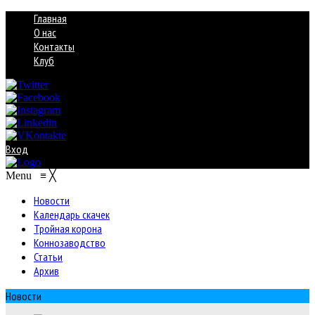
Главная
О нас
Контакты
Клуб
Вход
Menu
≡
╳
Новости
Календарь скачек
Тройная корона
Коннозаводство
Статьи
Архив
Новости