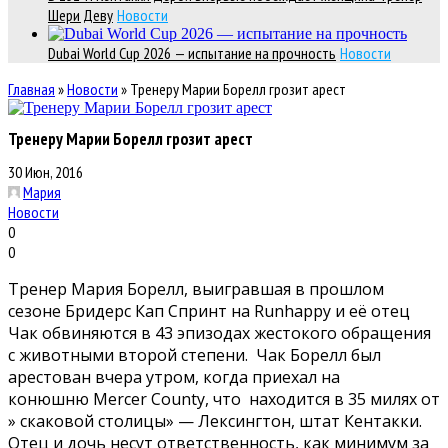
Шери Деву
Новости
Dubai World Cup 2026 — испытание на прочность
Новости
Главная
»
Новости
»
Тренеру Марии Борелл грозит арест
Тренеру Марии Борелл грозит арест
30 Июн, 2016
Мария
Новости
0
0
Тренер Мария Борелл, выигравшая в прошлом
сезоне Бридерс Кап Спринт на Runhappy и её отец
Чак обвиняются в 43 эпизодах жестокого обращения
с животными второй степени. Чак Борелл был
арестован вчера утром, когда приехал на
конюшню Mercer County, что находится в 35 милях от
» скаковой столицы» — Лексингтон, штат Кентакки.
Отец и дочь несут ответственность, как минимум за