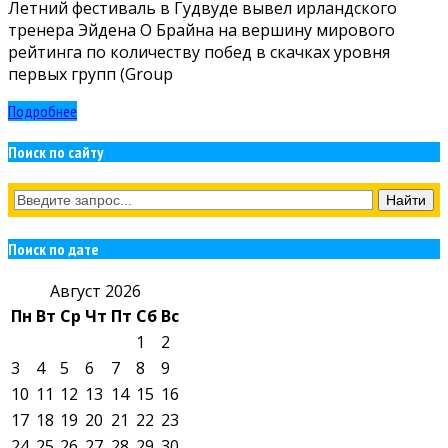
Летний фестиваль в Гудвуде вывел ирландского
тренера Эйдена О Брайна на вершину мирового
рейтинга по количеству побед в скачках уровня
первых групп (Group
Подробнее
Поиск по сайту
Поиск по дате
Август 2026
Пн
Вт
Ср
Чт
Пт
Сб
Вс
1
2
3
4
5
6
7
8
9
10
11
12
13
14
15
16
17
18
19
20
21
22
23
24
25
26
27
28
29
30