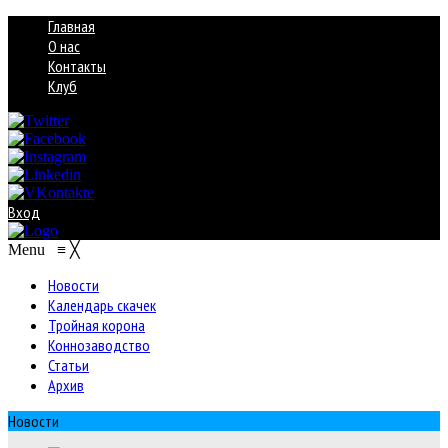
Главная
О нас
Контакты
Клуб
Вход
Menu
≡
╳
Новости
Календарь скачек
Тройная корона
Коннозаводство
Статьи
Архив
Новости