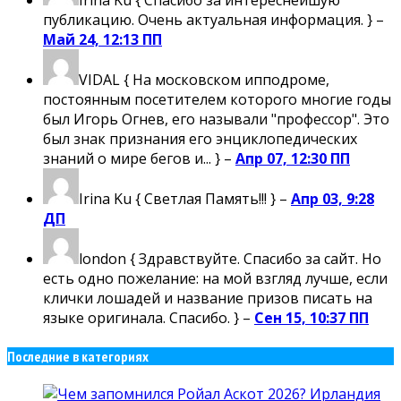
Irina Ku
{ Спасибо за интереснейшую
публикацию. Очень актуальная информация. } –
Май 24, 12:13 ПП
VIDAL
{ На московском ипподроме,
постоянным посетителем которого многие годы
был Игорь Огнев, его называли "профессор". Это
был знак признания его энциклопедических
знаний о мире бегов и... } –
Апр 07, 12:30 ПП
Irina Ku
{ Светлая Память!!! } –
Апр 03, 9:28
ДП
london
{ Здравствуйте. Спасибо за сайт. Но
есть одно пожелание: на мой взгляд лучше, если
клички лошадей и название призов писать на
языке оригинала. Спасибо. } –
Сен 15, 10:37 ПП
Последние в категориях