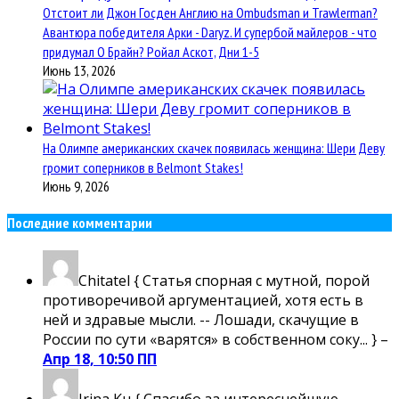
Отстоит ли Джон Госден Англию на Ombudsman и Trawlerman?
Авантюра победителя Арки - Daryz. И супербой майлеров - что
придумал О Брайн? Ройал Аскот, Дни 1-5
Июнь 13, 2026
На Олимпе американских скачек появилась женщина: Шери Деву
громит соперников в Belmont Stakes!
Июнь 9, 2026
Последние комментарии
Chitatel
{ Статья спорная с мутной, порой
противоречивой аргументацией, хотя есть в
ней и здравые мысли. -- Лошади, скачущие в
России по сути «варятся» в собственном соку... } –
Апр 18, 10:50 ПП