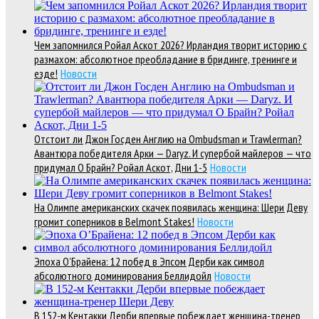
Чем запомнился Ройал Аскот 2026? Ирландия творит историю с
размахом: абсолютное преобладание в бридинге, тренинге и
езде!
Новости
Отстоит ли Джон Госден Англию на Ombudsman и Trawlerman?
Авантюра победителя Арки — Daryz. И супербой майлеров — что
придумал О Брайн? Ройал Аскот, Дни 1-5
Новости
На Олимпе американских скачек появилась женщина: Шери Деву
громит соперников в Belmont Stakes!
Новости
Эпоха О’Брайена: 12 побед в Эпсом Дерби как символ
абсолютного доминирования Беллидойл
Новости
В 152-м Кентакки Дерби впервые побеждает женщина-тренер