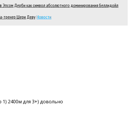
д в Эпсом Дерби как символ абсолютного доминирования Беллидойл
а-тренер Шери Деву
Новости
p 1) 2400м для 3+) довольно