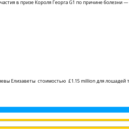
частия в призе Короля Георга G1 по причине болезни 
левы Елизаветы стоимостью £1.15 million для лошадей 