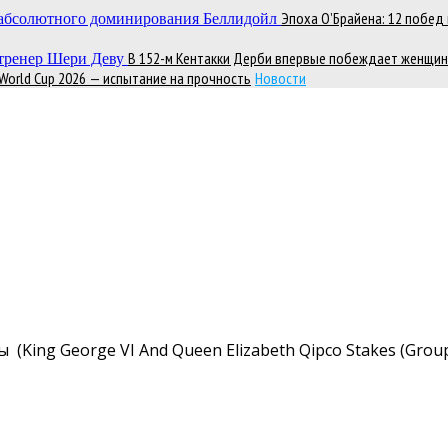
Эпоха О’Брайена: 12 побе
В 152-м Кентакки Дерби впервые побеждает женщин
 World Cup 2026 — испытание на прочность
Новости
(King George VI And Queen Elizabeth Qipco Stakes (Grou