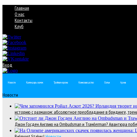
Главная
О нас
Контакты
Клуб
Вход
Новости
Календарь скачек
Тройная корона
Коннозаводство
Статьи
Архив
Новости
историю с размахом: абсолютное преобладание в бридинге, трени
Джон Госден Англию на Ombudsman и Trawlerman? Авантюра победи
Belmont Stakes!
Новости