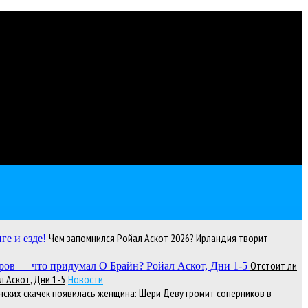
Чем запомнился Ройал Аскот 2026? Ирландия творит
Отстоит ли
 Аскот, Дни 1-5
Новости
нских скачек появилась женщина: Шери Деву громит соперников в