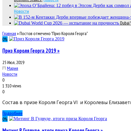
Новости
Dubai
Главная
»
Постов отмечено "Приз Короля Георга"
0
%
Приз Короля Георга 2019 »
25 Июл, 2019
Мария
Новости
0
1 310 views
0
Состав в призе Короля Георга VI и Королевы Елизаветы 
Подробнее
0
%
Митинг В Гудвуде, итоги приза Короля Георга »