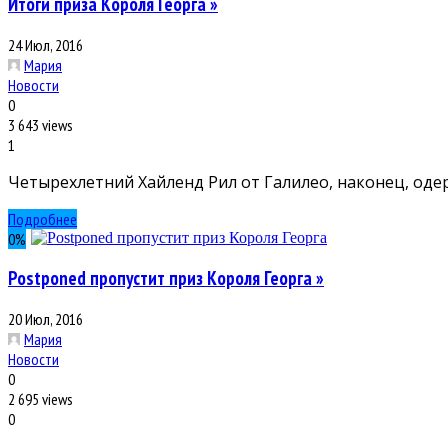
Итоги приза Короля Георга »
24 Июл, 2016
Мария
Новости
0
3 643 views
1
Четырехлетний Хайленд Рил от Галилео, наконец, оде
Подробнее
0
%
Postponed пропустит приз Короля Георга »
20 Июл, 2016
Мария
Новости
0
2 695 views
0