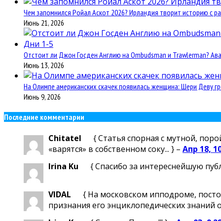
Чем запомнился Ройал Аскот 2026? Ирландия творит историю с ра
Июнь 21, 2026
Отстоит ли Джон Госден Англию на Ombudsman и Trawlerman? Авант
Июнь 13, 2026
На Олимпе американских скачек появилась женщина: Шери Деву гр
Июнь 9, 2026
Последние комментарии
Chitatel
{ Статья спорная с мутной, поро
«варятся» в собственном соку... } –
Апр 18, 1
Irina Ku
{ Спасибо за интереснейшую пуб
VIDAL
{ На московском ипподроме, посто
признания его энциклопедических знаний о м