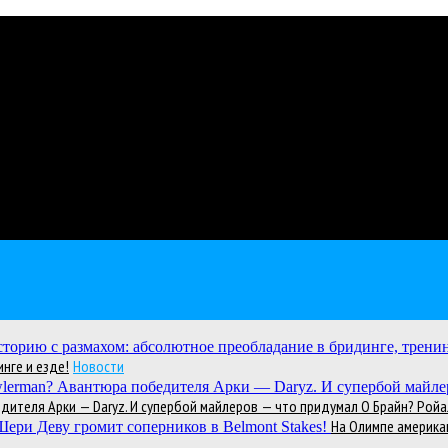
нге и езде!
Новости
теля Арки — Daryz. И супербой майлеров — что придумал О Брайн? Ройал
На Олимпе америка