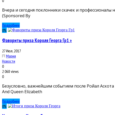
0
Вчера и сегодня поклонники скачек и профессионалы н
(Sponsored By
Подробнее
0
%
Фавориты приза Короля Георга Гр1 »
27 Июл, 2017
Мария
Новости
0
2 068 views
0
Безусловно, важнейшим событием после Ройал Аскота 
And Queen Elizabeth
Подробнее
0
%