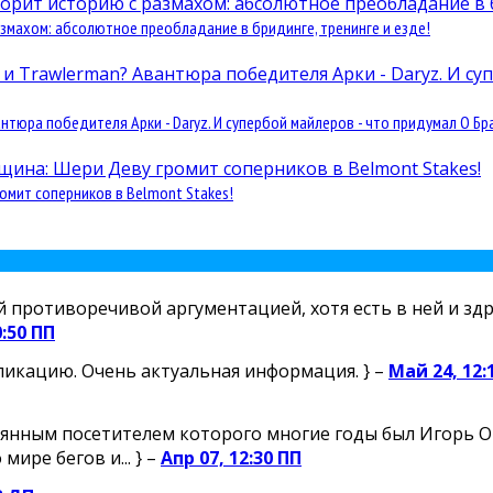
змахом: абсолютное преобладание в бридинге, тренинге и езде!
юра победителя Арки - Daryz. И супербой майлеров - что придумал О Бра
омит соперников в Belmont Stakes!
й противоречивой аргументацией, хотя есть в ней и здр
0:50 ПП
ликацию. Очень актуальная информация. } –
Май 24, 12:
янным посетителем которого многие годы был Игорь Огн
ире бегов и... } –
Апр 07, 12:30 ПП