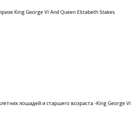
изе King George VI And Queen Elizabeth Stakes
етних лошадей и старшего возраста -King George VI