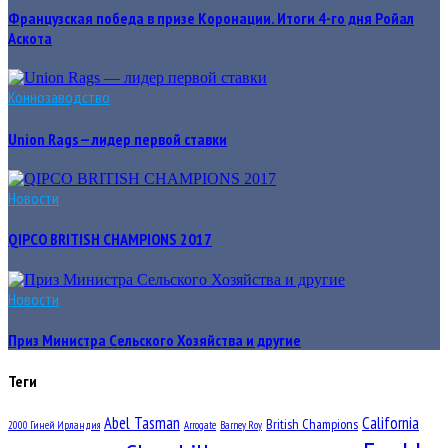
Французская победа в призе Коронации. Итоги 4-го дня Ройал
Аскота
Коннозаводство
Union Rags — лидер первой ставки
Новости
QIPCO BRITISH CHAMPIONS 2017
Новости
Приз Министра Сельского Хозяйства и другие
Теги
Abel Tasman
California
British Champions
2000 Гиней Ирландия
Arrogate
Barney Roy