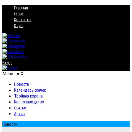
Главная
О нас
Контакты
Клуб
Вход
Menu
≡
╳
Новости
Календарь скачек
Тройная корона
Коннозаводство
Статьи
Архив
Новости