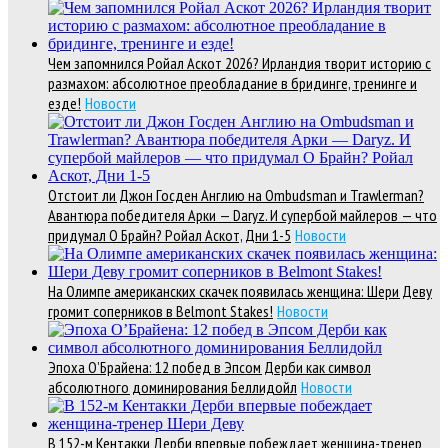
Чем запомнился Ройал Аскот 2026? Ирландия творит историю с
размахом: абсолютное преобладание в бридинге, тренинге и
езде!
Новости
Отстоит ли Джон Госден Англию на Ombudsman и Trawlerman?
Авантюра победителя Арки — Daryz. И супербой майлеров — что
придумал О Брайн? Ройал Аскот, Дни 1-5
Новости
На Олимпе американских скачек появилась женщина: Шери Деву
громит соперников в Belmont Stakes!
Новости
Эпоха О’Брайена: 12 побед в Эпсом Дерби как символ
абсолютного доминирования Беллидойл
Новости
В 152-м Кентакки Дерби впервые побеждает женщина-тренер