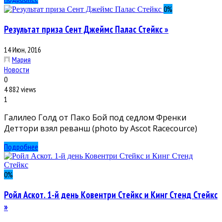
0
%
Результат приза Сент Джеймс Палас Стейкс »
14 Июн, 2016
Мария
Новости
0
4 882 views
1
Галилео Голд от Пако Бой под седлом Френки
Деттори взял реванш (photo by Ascot Racecource)
Подробнее
0
%
Ройл Аскот. 1-й день Ковентри Стейкс и Кинг Стенд Стейкс
»