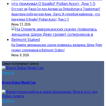
Отстоит ли Джон Госден Англию на Ombudsman и Trawlerman?
Авантюра победителя Арки - Daryz. И супербой майлеров - что
придумал О Брайн? Ройал Аскот, Дни 1-5
Июнь 13, 2026
На Олимпе американских скачек появилась женщина: Шери Деву
громит соперников в Belmont Stakes!
Июнь 9, 2026
Самые популярные записи
Новости
Итоги Dubai World Cup
Новости