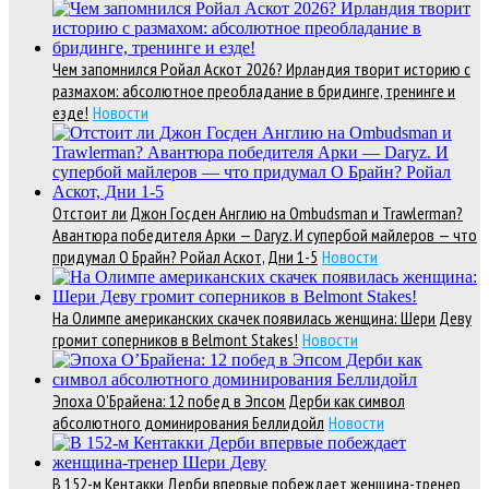
Чем запомнился Ройал Аскот 2026? Ирландия творит историю с
размахом: абсолютное преобладание в бридинге, тренинге и
езде!
Новости
Отстоит ли Джон Госден Англию на Ombudsman и Trawlerman?
Авантюра победителя Арки — Daryz. И супербой майлеров — что
придумал О Брайн? Ройал Аскот, Дни 1-5
Новости
На Олимпе американских скачек появилась женщина: Шери Деву
громит соперников в Belmont Stakes!
Новости
Эпоха О’Брайена: 12 побед в Эпсом Дерби как символ
абсолютного доминирования Беллидойл
Новости
В 152-м Кентакки Дерби впервые побеждает женщина-тренер