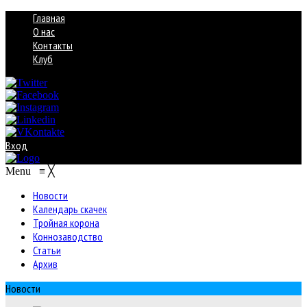
Главная
О нас
Контакты
Клуб
Вход
Menu
≡
╳
Новости
Календарь скачек
Тройная корона
Коннозаводство
Статьи
Архив
Новости