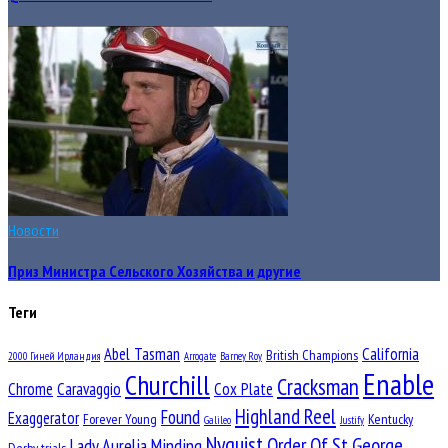
Новости
Приз Министра Сельского Хозяйства и другие
Теги
Abel Tasman
California
British Champions
2000 Гиней Ирландия
Arrogate
Barney Roy
Enable
Churchill
Cracksman
Chrome
Caravaggio
Cox Plate
Highland Reel
Found
Exaggerator
Forever Young
Kentucky
Galileo
Justify
Nyquist
Order Of St George
Lady Aurelia
Minding