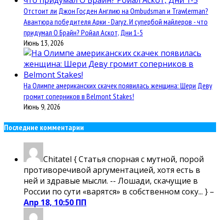
Отстоит ли Джон Госден Англию на Ombudsman и Trawlerman?
Авантюра победителя Арки - Daryz. И супербой майлеров - что
придумал О Брайн? Ройал Аскот, Дни 1-5
Июнь 13, 2026
На Олимпе американских скачек появилась женщина: Шери Деву
громит соперников в Belmont Stakes!
Июнь 9, 2026
Последние комментарии
Chitatel
{ Статья спорная с мутной, порой
противоречивой аргументацией, хотя есть в
ней и здравые мысли. -- Лошади, скачущие в
России по сути «варятся» в собственном соку... } –
Апр 18, 10:50 ПП