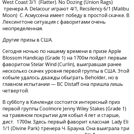
West Coast 3/1 (Flatter). No Dozing (Union Rags)
тренера A. Delacour играют 4/1, Recsilency 6/1 (Malibu
Moon) С. Асмуссена имеет победу в простой скачке. В
Лексингтоне ситуация с фаворитами очень
неопределенная.
Другие призы в США.
Сегодня ночью по нашему времени в призе Apple
Blossom Handicap (Grade 1) на 1700м пойдет первым
фаворитом Stelar Wind (Curlin), выигравшая ранее
несколько скачек уровня первой группы в США. Этой
кобыле удалось дважды обыграть Beholder, но в
главном испытании — BC Distaff она пришла лишь
четвертой.
В субботу в Кинленде состоится интересный приз
первой группы Coolmore Jenny Wiley Stakes (Grade 1)
на травяном покрытии для кобыл 4 лет и старше,
дист. 1700м. Здесь первый фаворит классная Lady Eli
1/1 (Divine Park) тренера Ч. Брауна. Она выиграла три