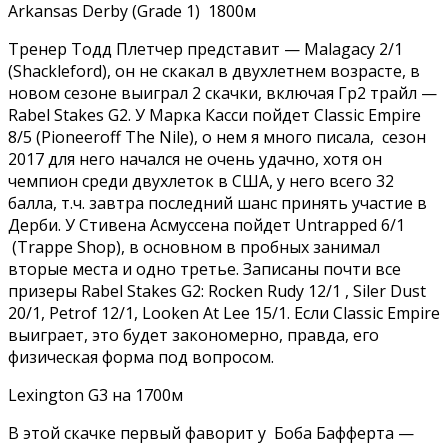
Arkansas Derby (Grade 1) 1800м
Тренер Тодд Плетчер представит — Malagacy 2/1
(Shackleford), он не скакал в двухлетнем возрасте, в
новом сезоне выиграл 2 скачки, включая Гр2 трайл —
Rabel Stakes G2. У Марка Касси пойдет Classic Empire
8/5 (Pioneeroff The Nile), о нем я много писала, сезон
2017 для него начался не очень удачно, хотя он
чемпион среди двухлеток в США, у него всего 32
балла, т.ч. завтра последний шанс принять участие в
Дерби. У Стивена Асмуссена пойдет Untrapped 6/1
(Trappe Shop), в основном в пробных занимал
вторые места и одно третье. Записаны почти все
призеры Rabel Stakes G2: Rocken Rudy 12/1 , Siler Dust
20/1, Petrof 12/1, Looken At Lee 15/1. Если Classic Empire
выиграет, это будет закономерно, правда, его
физическая форма под вопросом.
Lexington G3 на 1700м
В этой скачке первый фаворит у Боба Бафферта —