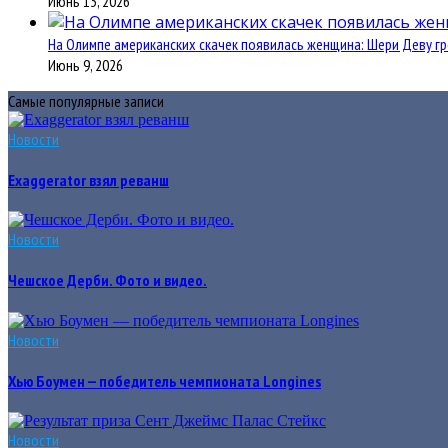
Июнь 13, 2026
На Олимпе американских скачек появилась женщина: Шери Деву гр
Июнь 9, 2026
Самые популярные записи
Новости
Exaggerator взял реванш
Новости
Чешское Дерби. Фото и видео.
Новости
Хью Боумен — победитель чемпионата Longines
Новости