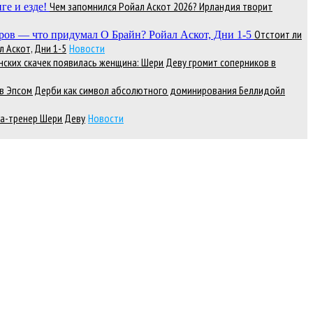
Чем запомнился Ройал Аскот 2026? Ирландия творит
Отстоит ли
 Аскот, Дни 1-5
Новости
нских скачек появилась женщина: Шери Деву громит соперников в
д в Эпсом Дерби как символ абсолютного доминирования Беллидойл
а-тренер Шери Деву
Новости