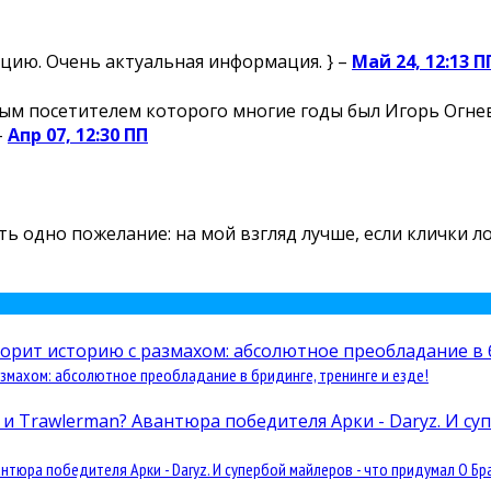
цию. Очень актуальная информация. } –
Май 24, 12:13 П
м посетителем которого многие годы был Игорь Огнев,
–
Апр 07, 12:30 ПП
есть одно пожелание: на мой взгляд лучше, если клички 
змахом: абсолютное преобладание в бридинге, тренинге и езде!
юра победителя Арки - Daryz. И супербой майлеров - что придумал О Бра