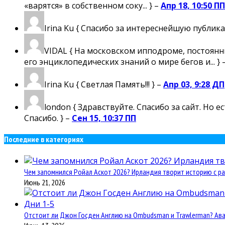
«варятся» в собственном соку... } –
Апр 18, 10:50 ПП
Irina Ku
{ Спасибо за интереснейшую публика
VIDAL
{ На московском ипподроме, постоянны
его энциклопедических знаний о мире бегов и... } 
Irina Ku
{ Светлая Память!!! } –
Апр 03, 9:28 ДП
london
{ Здравствуйте. Спасибо за сайт. Но 
Спасибо. } –
Сен 15, 10:37 ПП
Последние в категориях
Чем запомнился Ройал Аскот 2026? Ирландия творит историю с ра
Июнь 21, 2026
Отстоит ли Джон Госден Англию на Ombudsman и Trawlerman? Авант