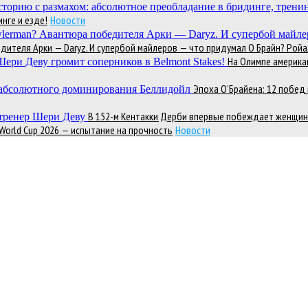
нге и езде!
Новости
теля Арки — Daryz. И супербой майлеров — что придумал О Брайн? Ройал
На Олимпе америка
Эпоха О’Брайена: 12 побе
В 152-м Кентакки Дерби впервые побеждает женщин
 World Cup 2026 — испытание на прочность
Новости