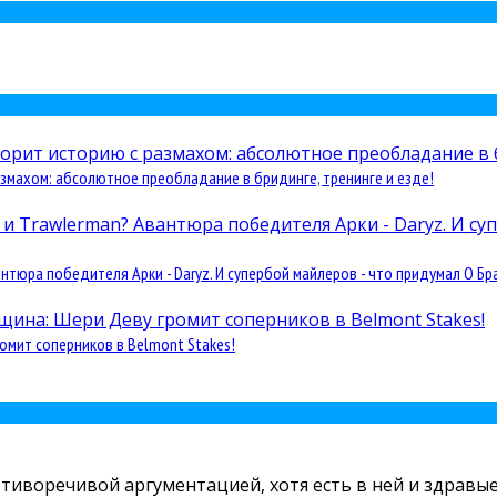
змахом: абсолютное преобладание в бридинге, тренинге и езде!
юра победителя Арки - Daryz. И супербой майлеров - что придумал О Бра
омит соперников в Belmont Stakes!
отиворечивой аргументацией, хотя есть в ней и здравые 