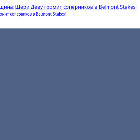
омит соперников в Belmont Stakes!