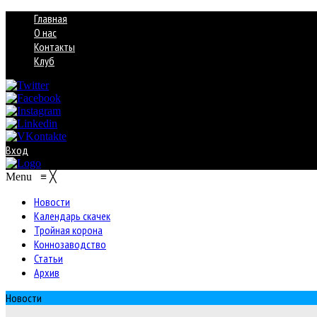
Главная
О нас
Контакты
Клуб
Вход
Menu
≡
╳
Новости
Календарь скачек
Тройная корона
Коннозаводство
Статьи
Архив
Новости