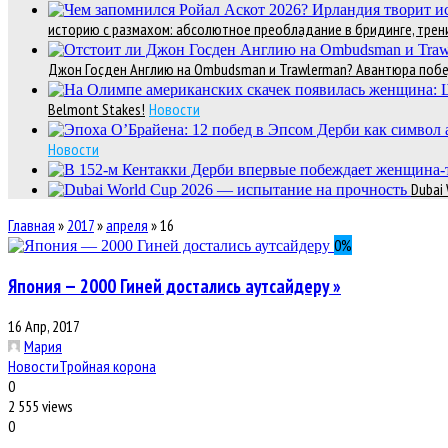
историю с размахом: абсолютное преобладание в бридинге, трени
Джон Госден Англию на Ombudsman и Trawlerman? Авантюра победи
Belmont Stakes!
Новости
Новости
Dubai
Главная
»
2017
»
апреля
»
16
0
%
Япония — 2000 Гиней достались аутсайдеру »
16 Апр, 2017
Мария
Новости
Тройная корона
0
2 555 views
0