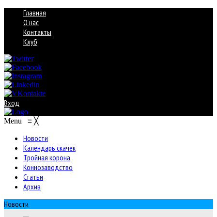
Главная
О нас
Контакты
Клуб
Вход
Menu
≡
╳
Новости
Календарь скачек
Тройная корона
Коннозаводство
Статьи
Архив
Новости