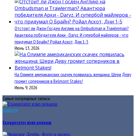
Отстоит ли Джон Госден Англию на Ombudsman и Trawlerman?
Авантюра победителя Арки - Daryz. И супербой майлеров - что
придумал О Брайн? Ройал Аскот, Дни 1-5
Июнь 13, 2026
На Олимпе американских скачек появилась женщина: Шери Деву
громит соперников в Belmont Stakes!
Июнь 9, 2026
Самые популярные записи
Новости
Exaggerator взял реванш