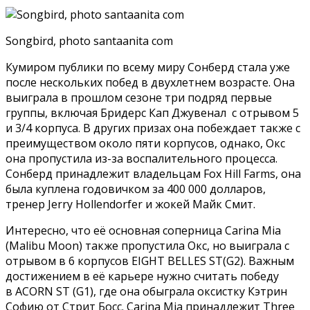
Songbird, photo santaanita com
Кумиром публики по всему миру Сонберд стала уже
после нескольких побед в двухлетнем возрасте. Она
выиграла в прошлом сезоне три подряд первые
группы, включая Бридерс Кап Джувенал с отрывом 5
и 3/4 корпуса. В других призах она побеждает также с
преимуществом около пяти корпусов, однако, Окс
она пропустила из-за воспалительного процесса.
Сонберд принадлежит владельцам Fox Hill Farms, она
была куплена годовичком за 400 000 долларов,
тренер Jerry Hollendorfer и жокей Майк Смит.
Интересно, что её основная соперница Carina Mia
(Malibu Moon) также пропустила Окс, но выиграла с
отрывом в 6 корпусов EIGHT BELLES ST(G2). Важным
достижением в её карьере нужно считать победу
в ACORN ST (G1), где она обыграла оксистку Кэтрин
Софию от Стрит Босс. Carina Mia принадлежит Three