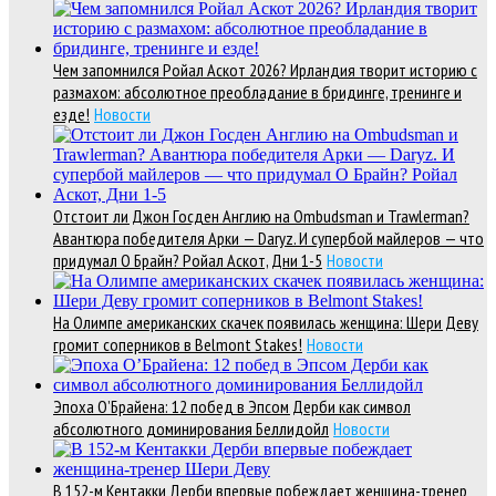
Чем запомнился Ройал Аскот 2026? Ирландия творит историю с
размахом: абсолютное преобладание в бридинге, тренинге и
езде!
Новости
Отстоит ли Джон Госден Англию на Ombudsman и Trawlerman?
Авантюра победителя Арки — Daryz. И супербой майлеров — что
придумал О Брайн? Ройал Аскот, Дни 1-5
Новости
На Олимпе американских скачек появилась женщина: Шери Деву
громит соперников в Belmont Stakes!
Новости
Эпоха О’Брайена: 12 побед в Эпсом Дерби как символ
абсолютного доминирования Беллидойл
Новости
В 152-м Кентакки Дерби впервые побеждает женщина-тренер