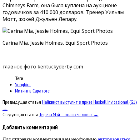
Chimneys Farm, она была куплена на аукционе
годовичков за 410 000 долларов. Тренер Уильям
Мотт, жокей Джульен Лепару.
Carina Mia, Jessie Holmes, Equi Sport Photos
главное фото kentuckyderby com
Теги
Songbird
Митинг в Саратоге
Предыдущая статья
Найквист выступит в призе Haskell Invitational (G1)
→
Следующая статья
Тереза Мэй — «наш» человек →
Добавить комментарий
Для отправки комментария вам необходимо
авторизоваться
.