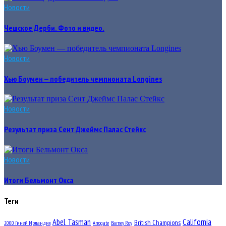
Новости
Чешское Дерби. Фото и видео.
Новости
Хью Боумен — победитель чемпионата Longines
Новости
Результат приза Сент Джеймс Палас Стейкс
Новости
Итоги Бельмонт Окса
Теги
Abel Tasman
California
British Champions
2000 Гиней Ирландия
Arrogate
Barney Roy