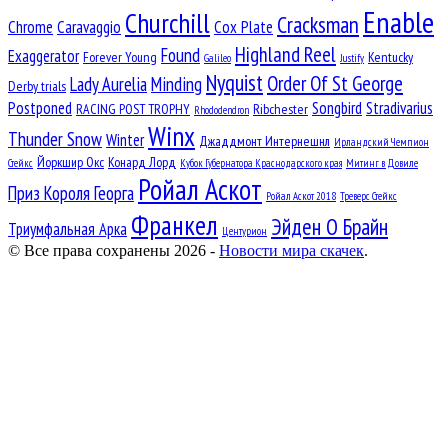
Enable
Churchill
Cracksman
Chrome
Caravaggio
Cox Plate
Highland Reel
Found
Exaggerator
Forever Young
Kentucky
Galileo
Justify
Nyquist
Order Of St George
Lady Aurelia
Minding
Derby trials
Postponed
Songbird
Stradivarius
RACING POST TROPHY
Ribchester
Rhododendron
Winx
Thunder Snow
Winter
Джаддмонт Интернешнл
Ирландский Чемпион
Йоркшир Окс
Конард Лорд
Стейкс
Кубок Губернатора Краснодарского края
Митинг в Довиле
Ройал Аскот
Приз Короля Георга
Ройал Аскот 2018
Треверс Стейкс
Франкел
Эйден О Брайн
Триумфальная Арка
Центурион
© Все права сохранены 2026 -
Новости мира скачек
.