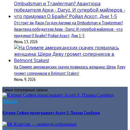
Отстоит ли Джон Госден Англию на Ombudsman и Trawlerman?
Авантюра победителя Арки - Daryz. И супербой майлеров - что
придумал О Брайн? Ройал Аскот, Дни 1-5
Июнь 13, 2026
На Олимпе американских скачек появилась женщина: Шери Деву
громит соперников в Belmont Stakes!
Июнь 9, 2026
Самые популярные записи
Новости
Кэтрин София проигрывает Acorn S. Планы Сонберд
Новости