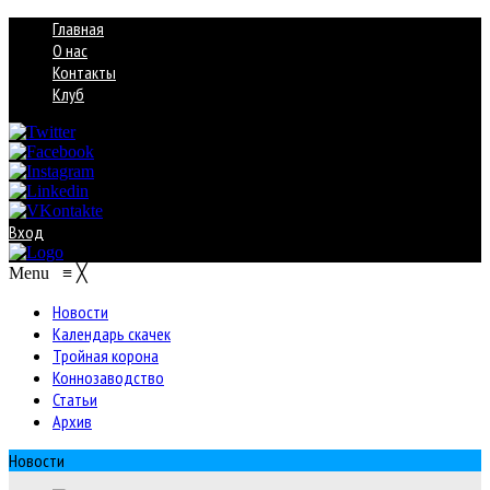
Главная
О нас
Контакты
Клуб
Вход
Menu
≡
╳
Новости
Календарь скачек
Тройная корона
Коннозаводство
Статьи
Архив
Новости