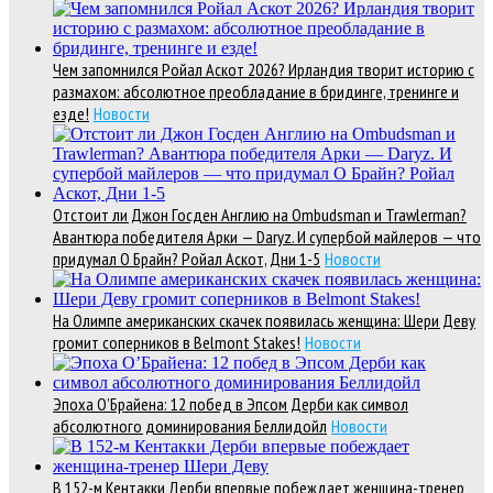
Чем запомнился Ройал Аскот 2026? Ирландия творит историю с
размахом: абсолютное преобладание в бридинге, тренинге и
езде!
Новости
Отстоит ли Джон Госден Англию на Ombudsman и Trawlerman?
Авантюра победителя Арки — Daryz. И супербой майлеров — что
придумал О Брайн? Ройал Аскот, Дни 1-5
Новости
На Олимпе американских скачек появилась женщина: Шери Деву
громит соперников в Belmont Stakes!
Новости
Эпоха О’Брайена: 12 побед в Эпсом Дерби как символ
абсолютного доминирования Беллидойл
Новости
В 152-м Кентакки Дерби впервые побеждает женщина-тренер