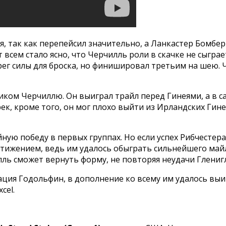
я, так как перепейсил значительно, а Ланкастер Бомбер
нт всем стало ясно, что Черчилль роли в скачке не сыгра
ерег силы для броска, но финишировал третьим на шею.
иком Черчиллю. Он выиграл трайл перед Гинеями, а в с
, кроме того, он мог плохо выйти из Ирландских Гиней
ую победу в первых группах. Но если успех Рибчестер
тижением, ведь им удалось обыграть сильнейшего майл
ль сможет вернуть форму, не повторяя неудачи Глениглс
я Годольфин, в дополнение ко всему им удалось выиграт
cel.