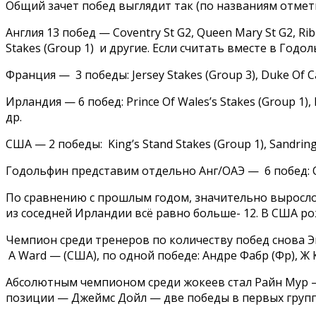
Общий зачет побед выглядит так (по названиям отмет
Англия 13 побед — Coventry St G2, Queen Mary St G2, Ribbl
Stakes (Group 1) и другие. Если считать вместе в Годол
Франция — 3 победы: Jersey Stakes (Group 3), Duke Of Ca
Ирландия — 6 побед: Prince Of Wales’s Stakes (Group 1), 
др.
США — 2 победы: King’s Stand Stakes (Group 1), Sandring
Годольфин представим отдельно Анг/ОАЭ — 6 побед: Quee
По сравнению с прошлым годом, значительно выросло 
из соседней Ирландии всё равно больше- 12. В США р
Чемпион среди тренеров по количеству побед снова Эйд
А Ward — (США), по одной победе: Андре Фабр (Фр), Ж К
Абсолютным чемпионом среди жокеев стал Райн Мур — 6
позиции — Джеймс Дойл — две победы в первых групп