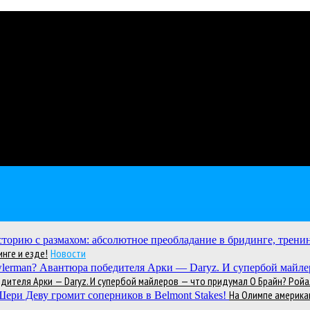
нге и езде!
Новости
теля Арки — Daryz. И супербой майлеров — что придумал О Брайн? Ройал
На Олимпе америка