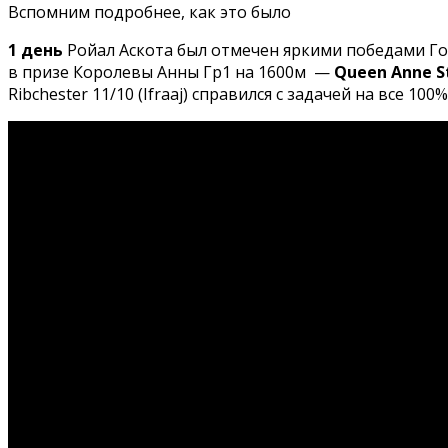
Вспомним подробнее, как это было
1 день
Ройал Аскота был отмечен яркими победами Го
в призе Королевы Анны Гр1 на 1600м —
Queen Anne S
Ribchester 11/10 (Ifraaj) справился с задачей на все 10