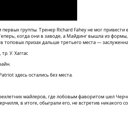
первых группы. Тренер Richard Fahey не мог привести ег
.Теперь, когда они в заводе, а Майдинг вышла из формы,
в топовых призах дальше третьего места — заслуженн
тр. У. Хаггас
райн.
atriot здесь остались без места.
рехлетних майлеров, где лобовым фаворитом шел Черч
рчилля, в итоге, обыграли его, не встретив никакого 