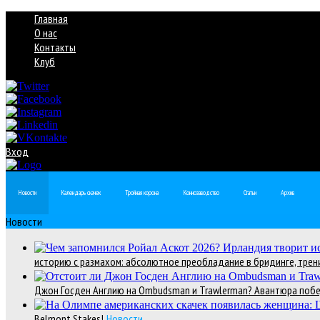
Главная
О нас
Контакты
Клуб
Вход
Новости
Календарь скачек
Тройная корона
Коннозаводство
Статьи
Архив
Новости
историю с размахом: абсолютное преобладание в бридинге, трени
Джон Госден Англию на Ombudsman и Trawlerman? Авантюра победи
Belmont Stakes!
Новости