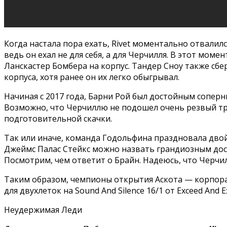
Когда настала пора ехать, Rivet моментально отвалилс
ведь он ехал не для себя, а для Черчилля. В этот моме
Ланскастер Бомбера на корпус. Тандер Сноу также сб
корпуса, хотя ранее он их легко обыгрывал.
Начиная с 2017 года, Барни Рой был достойным соперн
Возможно, что Черчиллю не подошел очень резвый трек
подготовительной скачки.
Так или иначе, команда Годольфина праздновала двойн
Джеймс Палас Стейкс можно назвать грандиозным дос
Посмотрим, чем ответит о Брайн. Надеюсь, что Черчил
Таким образом, чемпионы открытия Аскота — корпораци
для двухлеток на Sound And Silence 16/1 от Exceed And Ex
Неудержимая Леди