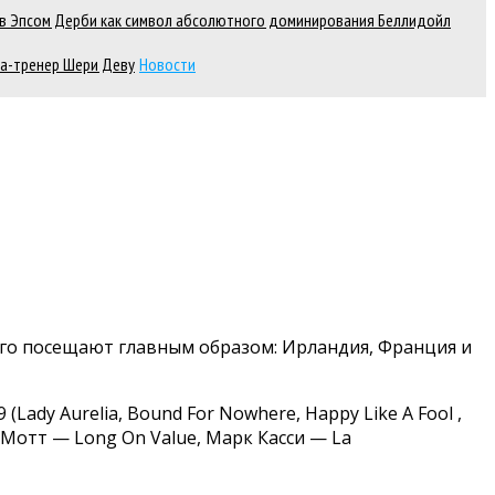
д в Эпсом Дерби как символ абсолютного доминирования Беллидойл
а-тренер Шери Деву
Новости
 его посещают главным образом: Ирландия, Франция и
ady Aurelia, Bound For Nowhere, Happy Like A Fool ,
илл Мотт — Long On Value, Марк Касси — La