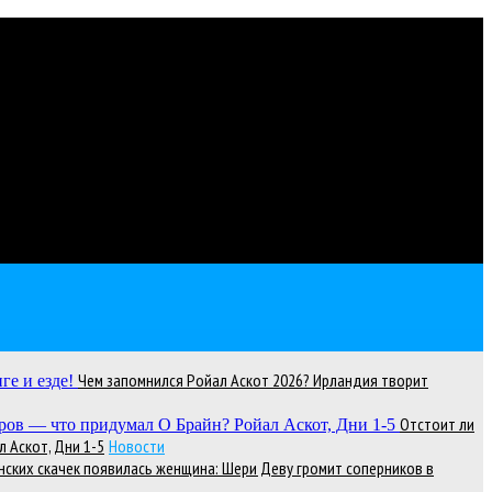
Чем запомнился Ройал Аскот 2026? Ирландия творит
Отстоит ли
 Аскот, Дни 1-5
Новости
нских скачек появилась женщина: Шери Деву громит соперников в