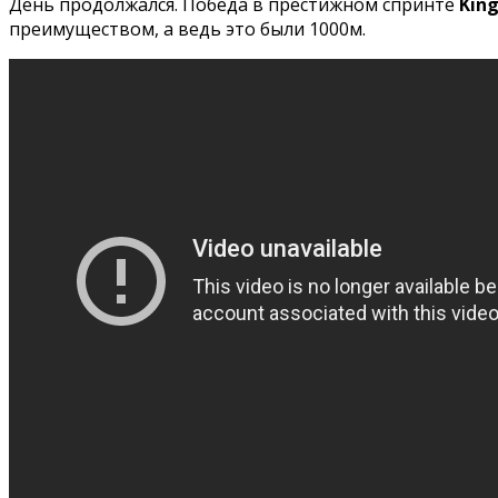
День продолжался. Победа в престижном спринте
King
преимуществом, а ведь это были 1000м.