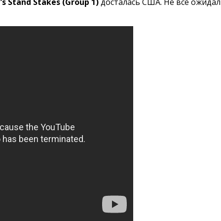
’s Stand Stakes (Group 1)
досталась США. Не все ожидал