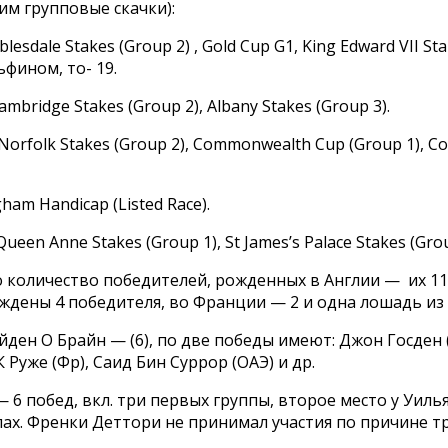
им групповые скачки):
esdale Stakes (Group 2) , Gold Cup G1, King Edward VII Sta
ьфином, то- 19.
mbridge Stakes (Group 2), Albany Stakes (Group 3).
Norfolk Stakes (Group 2), Commonwealth Cup (Group 1), Cor
ham Handicap (Listed Race).
n Anne Stakes (Group 1), St James’s Palace Stakes (Grou
количество победителей, рожденных в Англии — их 11 г
ождены 4 победителя, во Франции — 2 и одна лошадь из
ен О Брайн — (6), по две победы имеют: Джон Госден (А
 Руже (Фр), Саид Бин Суррор (ОАЭ) и др.
 побед, вкл. три первых группы, второе место у Уильям
ах. Френки Деттори не принимал участия по причине т