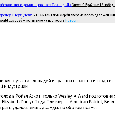
Эпоха О’Брайена: 12 побе
В 152-м Кентакки Дерби впервые побеждает женщин
 World Cup 2026 — испытание на прочность
Новости
воляет участие лошадей из разных стран, но из года в
ой индустрией.
ов в Ройал Аскот, только Wesley А Ward подготовил 9 (L
nd, Elizabeth Darcy), Тодд Плетчер — American Patriot, Б
играть удалось лишь дважды, но об этом позже.