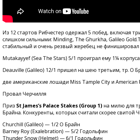
Из 12 стартов Рибчестер одержал 5 побед, включая три 
слишком сильными: Minding, The Ghurkha, Galileo Gold
стабильный и очень резвый жеребец не финишировал 
Mutakayyef (Sea The Stars) 5/1 проиграл ему 1¼ корпуса, 
Deauville (Galileo) 12/1 пришел на шею третьим, тр. О Б
две американские лошади Miss Tample City и American P
Провал Черчилля
Приз
St James’s Palace Stakes (Group 1)
на милю для т
Брайна. Конкуренты, которых считали скорее свитой Че
Churchill (Galileo) — 1/2 О Брайн
Barney Roy (Exalebration) — 5/2 Годольфин
Thunder Snow (Helmet) — 6/1 Годольфин