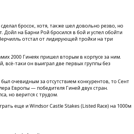
 сделал бросок, хотя, также шел довольно резво, но
ет. Дойл на Барни Рой бросился в бой и успел обойти
 Черчилль отстал от лидирующей тройки на три
амих 2000 Гинеях пришел вторым в корпусе за ним.
, всё-таки он выиграл две первых группы без
а был очевидным за отсутствием конкурентов, то Сент
ера Европы — победителя Гиней двух стран.
а, но верится с трудом.
ь еще и Windsor Castle Stakes (Listed Race) на 1000м