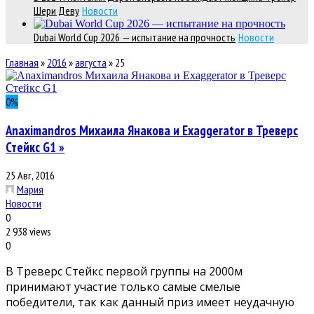
Шери Деву
Новости
Dubai World Cup 2026 — испытание на прочность
Новости
Главная
»
2016
»
августа
»
25
0
%
Anaximandros Михаила Янакова и Exaggerator в Треверс
Стейкс G1 »
25 Авг, 2016
Мария
Новости
0
2 938 views
0
В Треверс Стейкс первой группы на 2000м
принимают участие только самые смелые
победители, так как данный приз имеет неудачную