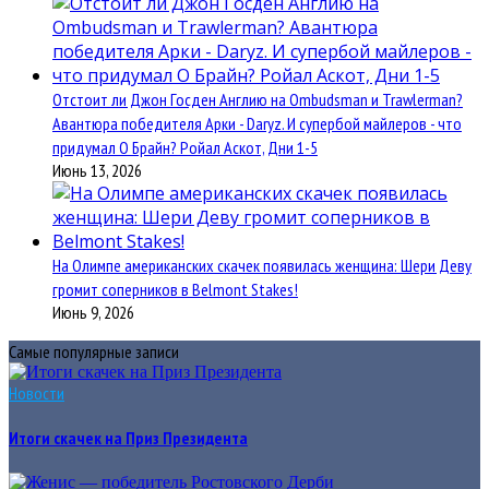
Отстоит ли Джон Госден Англию на Ombudsman и Trawlerman?
Авантюра победителя Арки - Daryz. И супербой майлеров - что
придумал О Брайн? Ройал Аскот, Дни 1-5
Июнь 13, 2026
На Олимпе американских скачек появилась женщина: Шери Деву
громит соперников в Belmont Stakes!
Июнь 9, 2026
Самые популярные записи
Новости
Итоги скачек на Приз Президента