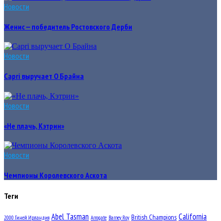
Новости
Женис — победитель Ростовского Дерби
Новости
Capri выручает О Брайна
Новости
«Не плачь, Кэтрин»
Новости
Чемпионы Королевского Аскота
Теги
Abel Tasman
California
British Champions
2000 Гиней Ирландия
Arrogate
Barney Roy