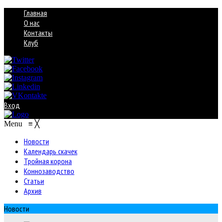
Главная
О нас
Контакты
Клуб
Вход
Menu
≡
╳
Новости
Календарь скачек
Тройная корона
Коннозаводство
Статьи
Архив
Новости