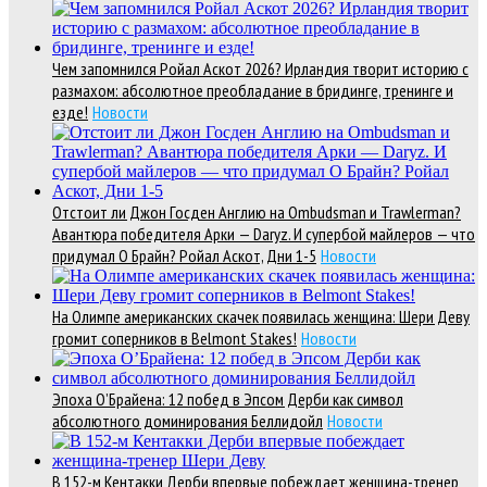
Чем запомнился Ройал Аскот 2026? Ирландия творит историю с
размахом: абсолютное преобладание в бридинге, тренинге и
езде!
Новости
Отстоит ли Джон Госден Англию на Ombudsman и Trawlerman?
Авантюра победителя Арки — Daryz. И супербой майлеров — что
придумал О Брайн? Ройал Аскот, Дни 1-5
Новости
На Олимпе американских скачек появилась женщина: Шери Деву
громит соперников в Belmont Stakes!
Новости
Эпоха О’Брайена: 12 побед в Эпсом Дерби как символ
абсолютного доминирования Беллидойл
Новости
В 152-м Кентакки Дерби впервые побеждает женщина-тренер