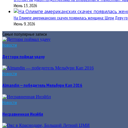
Июнь 13, 2026
На Олимпе американских скачек появилась женщина: Шери Деву гр
Июнь 9, 2026
Самые популярные записи
Новости
Деттори поймал удачу
Новости
Almandin — победитель Мельбурн Кап 2016
Новости
Несравненная Инэйбл