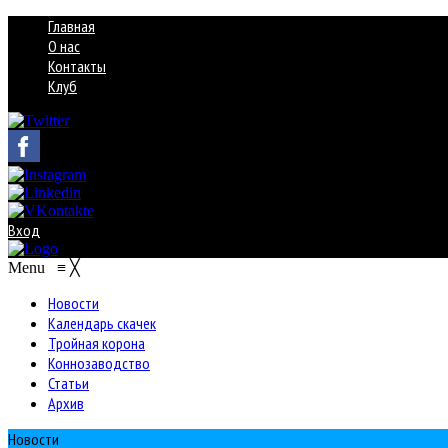
Главная
О нас
Контакты
Клуб
Вход
Menu
≡
╳
Новости
Календарь скачек
Тройная корона
Коннозаводство
Статьи
Архив
Новости