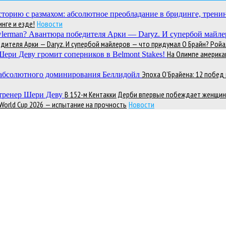
нге и езде!
Новости
теля Арки — Daryz. И супербой майлеров — что придумал О Брайн? Ройал
На Олимпе америка
Эпоха О’Брайена: 12 побе
В 152-м Кентакки Дерби впервые побеждает женщин
 World Cup 2026 — испытание на прочность
Новости