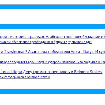
змахом: абсолютное преобладание в бридинге, тренинге и езде!
юра победителя Арки - Daryz. И супербой майлеров - что придумал О Бра
омит соперников в Belmont Stakes!