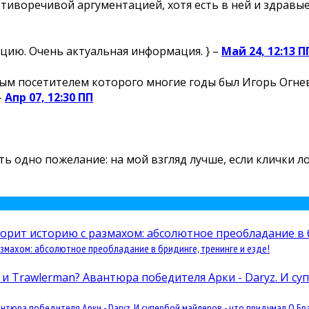
отиворечивой аргументацией, хотя есть в ней и здравые 
цию. Очень актуальная информация. } –
Май 24, 12:13 П
м посетителем которого многие годы был Игорь Огнев,
–
Апр 07, 12:30 ПП
есть одно пожелание: на мой взгляд лучше, если клички 
змахом: абсолютное преобладание в бридинге, тренинге и езде!
юра победителя Арки - Daryz. И супербой майлеров - что придумал О Бра