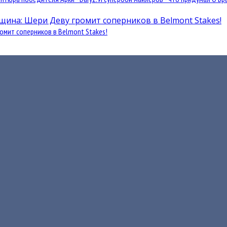
омит соперников в Belmont Stakes!