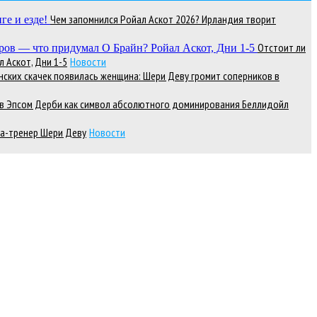
Чем запомнился Ройал Аскот 2026? Ирландия творит
Отстоит ли
 Аскот, Дни 1-5
Новости
нских скачек появилась женщина: Шери Деву громит соперников в
д в Эпсом Дерби как символ абсолютного доминирования Беллидойл
а-тренер Шери Деву
Новости