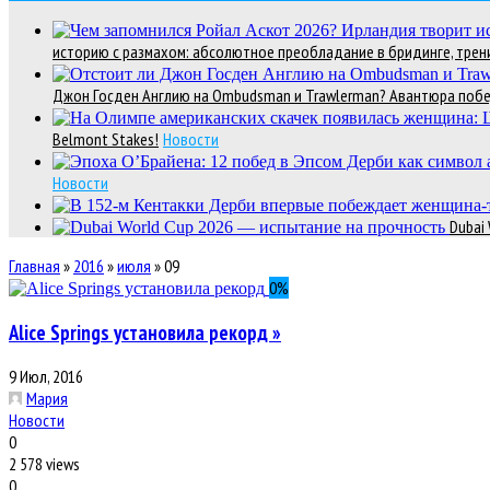
историю с размахом: абсолютное преобладание в бридинге, трени
Джон Госден Англию на Ombudsman и Trawlerman? Авантюра победи
Belmont Stakes!
Новости
Новости
Dubai
Главная
»
2016
»
июля
»
09
0
%
Alice Springs установила рекорд »
9 Июл, 2016
Мария
Новости
0
2 578 views
0