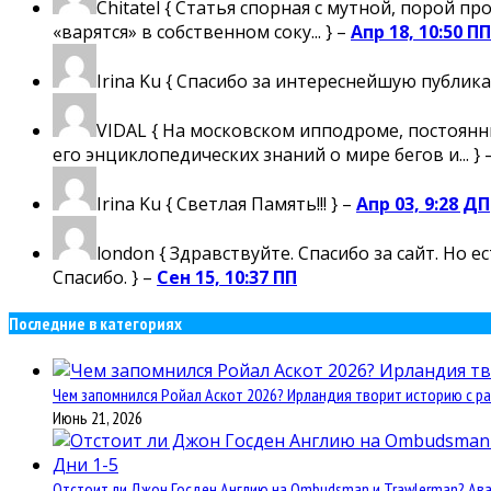
Chitatel
{ Статья спорная с мутной, порой пр
«варятся» в собственном соку... } –
Апр 18, 10:50 ПП
Irina Ku
{ Спасибо за интереснейшую публика
VIDAL
{ На московском ипподроме, постоянны
его энциклопедических знаний о мире бегов и... } 
Irina Ku
{ Светлая Память!!! } –
Апр 03, 9:28 ДП
london
{ Здравствуйте. Спасибо за сайт. Но 
Спасибо. } –
Сен 15, 10:37 ПП
Последние в категориях
Чем запомнился Ройал Аскот 2026? Ирландия творит историю с ра
Июнь 21, 2026
Отстоит ли Джон Госден Англию на Ombudsman и Trawlerman? Авант