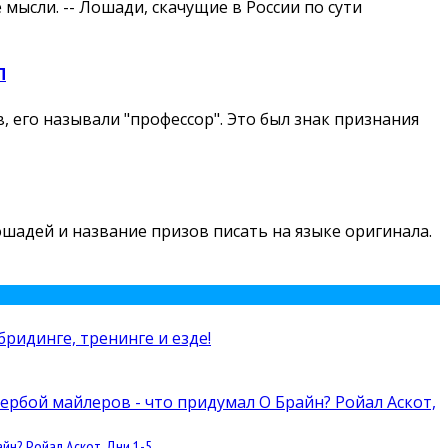
мысли. -- Лошади, скачущие в России по сути
П
 его называли "профессор". Это был знак признания
лошадей и название призов писать на языке оригинала.
йн? Ройал Аскот, Дни 1-5