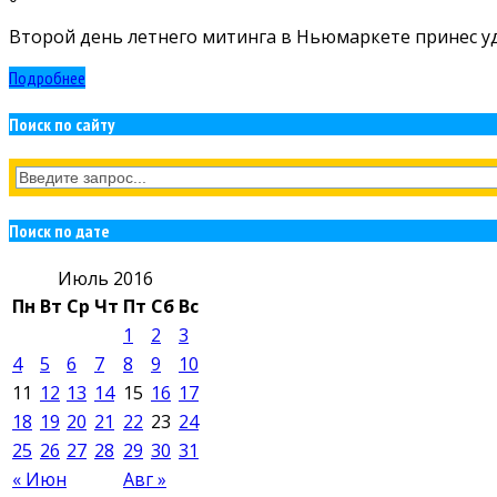
Второй день летнего митинга в Ньюмаркете принес уд
Подробнее
Поиск по сайту
Поиск по дате
Июль 2016
Пн
Вт
Ср
Чт
Пт
Сб
Вс
1
2
3
4
5
6
7
8
9
10
11
12
13
14
15
16
17
18
19
20
21
22
23
24
25
26
27
28
29
30
31
« Июн
Авг »