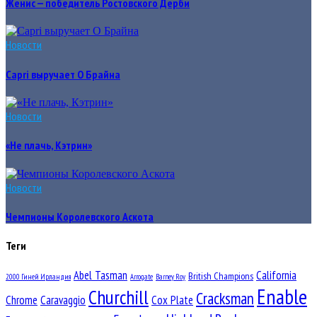
Женис — победитель Ростовского Дерби
Новости
Capri выручает О Брайна
Новости
«Не плачь, Кэтрин»
Новости
Чемпионы Королевского Аскота
Теги
Abel Tasman
California
British Champions
2000 Гиней Ирландия
Arrogate
Barney Roy
Enable
Churchill
Cracksman
Chrome
Caravaggio
Cox Plate