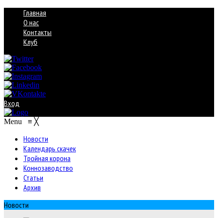
Главная
О нас
Контакты
Клуб
Вход
Menu
≡
╳
Новости
Календарь скачек
Тройная корона
Коннозаводство
Статьи
Архив
Новости