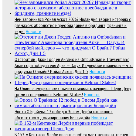
Чем запомнился Ройал Аскот 2026? Ирландия творит историю с
размахом: абсолютное преобладание в бридинге, тренинге и
езде!
Новости
Отстоит ли Джон Госден Англию на Ombudsman и Trawlerman?
Авантюра победителя Арки — Daryz. И супербой майлеров — что
придумал О Брайн? Ройал Аскот, Дни 1-5
Новости
На Олимпе американских скачек появилась женщина: Шери Деву
громит соперников в Belmont Stakes!
Новости
Эпоха О’Брайена: 12 побед в Эпсом Дерби как символ
абсолютного доминирования Беллидойл
Новости
В 152-м Кентакки Дерби впервые побеждает женщина-тренер