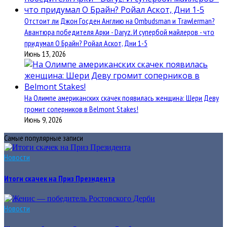
Отстоит ли Джон Госден Англию на Ombudsman и Trawlerman?
Авантюра победителя Арки - Daryz. И супербой майлеров - что
придумал О Брайн? Ройал Аскот, Дни 1-5
Июнь 13, 2026
На Олимпе американских скачек появилась женщина: Шери Деву
громит соперников в Belmont Stakes!
Июнь 9, 2026
Самые популярные записи
Новости
Итоги скачек на Приз Президента
Новости