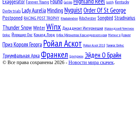
Highland Reel
Found
Exaggerator
Forever Young
Kentucky
Galileo
Justify
Nyquist
Order Of St George
Lady Aurelia
Minding
Derby trials
Postponed
Songbird
Stradivarius
RACING POST TROPHY
Ribchester
Rhododendron
Winx
Thunder Snow
Winter
Джаддмонт Интернешнл
Ирландский Чемпион
Йоркшир Окс
Конард Лорд
Стейкс
Кубок Губернатора Краснодарского края
Митинг в Довиле
Ройал Аскот
Приз Короля Георга
Ройал Аскот 2018
Треверс Стейкс
Франкел
Эйден О Брайн
Триумфальная Арка
Центурион
© Все права сохранены 2026 -
Новости мира скачек
.