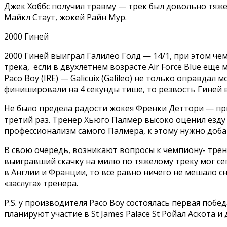
Джек Хоббс получил травму — трек был довольно тяжел
Майкл Стаут, жокей Райн Мур.
2000 Гиней
2000 Гиней выиграл Галилео Голд — 14/1, при этом чемп
трека, если в двухлетнем возрасте Air Force Blue еще
Paco Boy (IRE) — Galicuix (Galileo) не только оправда
финишировали на 4 секунды тише, то резвость Гиней в
Не было предела радости жокея Френки Деттори — при
третий раз. Тренер Хьюго Палмер высоко оценил езду 
профессионализм самого Палмера, к этому нужно добав
В свою очередь, возникают вопросы к чемпиону- тренер
выигравший скачку на милю по тяжелому треку мог сег
в Англии и Франции, то все равно ничего не мешало сн
«заслуга» тренера.
P.S. у производителя Paco Boy состоялась первая побед
планируют участие в St James Palace St Ройал Аскота и