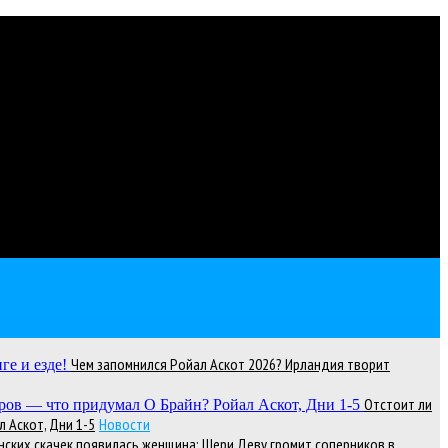
Чем запомнился Ройал Аскот 2026? Ирландия творит
Отстоит ли
 Аскот, Дни 1-5
Новости
нских скачек появилась женщина: Шери Деву громит соперников в