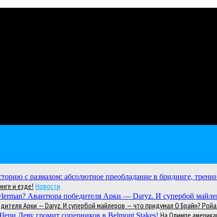
нге и езде!
Новости
теля Арки — Daryz. И супербой майлеров — что придумал О Брайн? Ройал
На Олимпе америка