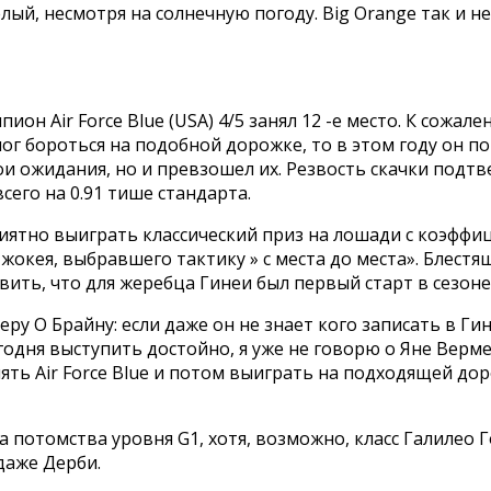
ый, несмотря на солнечную погоду. Big Orange так и не
ион Air Force Blue (USA) 4/5 занял 12 -е место. К сожа
 мог бороться на подобной дорожке, то в этом году он
л мои ожидания, но и превзошел их. Резвость скачки подт
сего на 0.91 тише стандарта.
ятно выиграть классический приз на лошади с коэффиц
жокея, выбравшего тактику » с места до места». Блест
ить, что для жеребца Гинеи был первый старт в сезоне
у О Брайну: если даже он не знает кого записать в Гин
одня выступить достойно, я уже не говорю о Яне Вермее
ять Air Force Blue и потом выиграть на подходящей дор
а потомства уровня G1, хотя, возможно, класс Галилео Г
 даже Дерби.