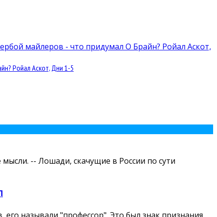
йн? Ройал Аскот, Дни 1-5
мысли. -- Лошади, скачущие в России по сути
П
 его называли "профессор". Это был знак признания