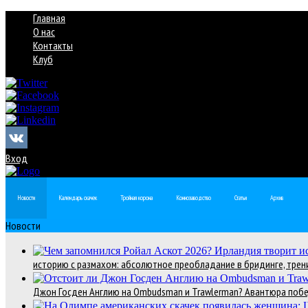
Главная
О нас
Контакты
Клуб
Вход
Новости
Календарь скачек
Тройная корона
Коннозаводство
Статьи
Архив
Новости
историю с размахом: абсолютное преобладание в бридинге, трени
Джон Госден Англию на Ombudsman и Trawlerman? Авантюра победи