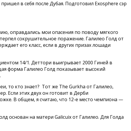
 пришел в себя после Дубая. Подготовил Exosphere сэр
лению, оправдались мои опасения по поводу мягкого
 потерпел сокрушительное поражение. Галилео Голд от
верждает его класс, если в других призах лошади
иентом 14/1. Деттори выигрывает 2000 Гиней в
ящая форма Галилео Голд показывает высокий
.
еи, то кто знает? Тот же The Gurkha от Галилео,
р. Если этих двух он готовит в Дерби
ожке. В общем, я считаю, что 12-е место чемпиона —
олд основан на матери Galicuix от Галилео. Для Голда