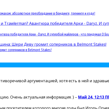
змахом: абсолютное преобладание в бридинге, тренинге и езде!
юра победителя Арки - Daryz. И супербой майлеров - что придумал О Бра
омит соперников в Belmont Stakes!
отиворечивой аргументацией, хотя есть в ней и здравые 
цию. Очень актуальная информация. } –
Май 24, 12:13 П
м посетителем которого многие годы был Игорь Огнев,