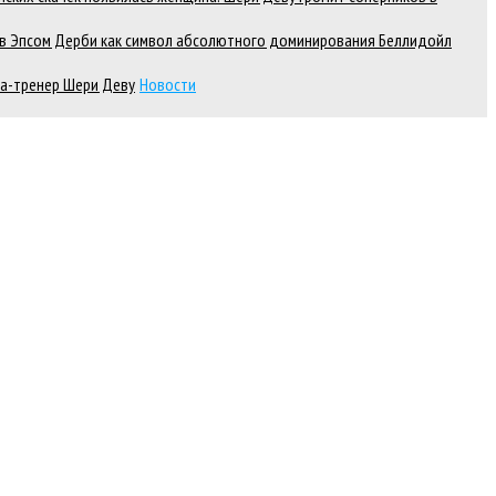
д в Эпсом Дерби как символ абсолютного доминирования Беллидойл
а-тренер Шери Деву
Новости