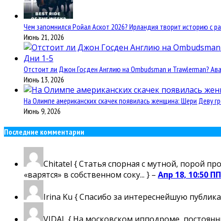
Чем запомнился Ройал Аскот 2026? Ирландия творит историю с ра
Июнь 21, 2026
Отстоит ли Джон Госден Англию на Ombudsman и Trawlerman? Авант
Июнь 13, 2026
На Олимпе американских скачек появилась женщина: Шери Деву гр
Июнь 9, 2026
Последние комментарии
Chitatel
{ Статья спорная с мутной, порой пр
«варятся» в собственном соку... } –
Апр 18, 10:50 ПП
Irina Ku
{ Спасибо за интереснейшую публика
VIDAL
{ На московском ипподроме, постоянны