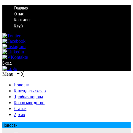
Главная
О нас
Контакты
Клуб
Вход
Menu
≡
╳
Новости
Календарь скачек
Тройная корона
Коннозаводство
Статьи
Архив
Новости