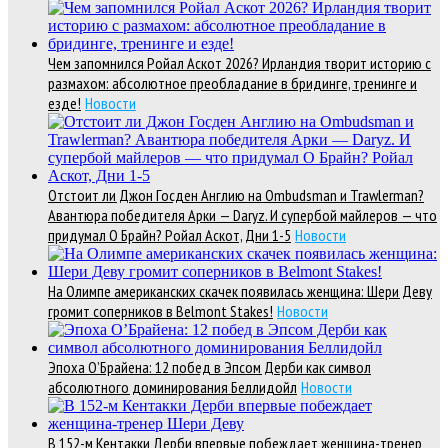
Чем запомнился Ройал Аскот 2026? Ирландия творит историю с
размахом: абсолютное преобладание в бридинге, тренинге и
езде!
Новости
Отстоит ли Джон Госден Англию на Ombudsman и Trawlerman?
Авантюра победителя Арки — Daryz. И супербой майлеров — что
придумал О Брайн? Ройал Аскот, Дни 1-5
Новости
На Олимпе американских скачек появилась женщина: Шери Деву
громит соперников в Belmont Stakes!
Новости
Эпоха О’Брайена: 12 побед в Эпсом Дерби как символ
абсолютного доминирования Беллидойл
Новости
В 152-м Кентакки Дерби впервые побеждает женщина-тренер