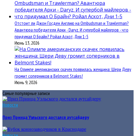
Отстоит ли Джон Госден Англию на Ombudsman и Trawlerman?
Авантюра победителя Арки - Daryz. И супербой майлеров - что
придумал О Брайн? Ройал Аскот, Дни 1-5
Июнь 13, 2026
На Олимпе американских скачек появилась женщина: Шери Деву
громит соперников в Belmont Stakes!
Июнь 9, 2026
Самые популярные записи
Новости
Приз Принца Уэльского достался аутсайдеру
Новости