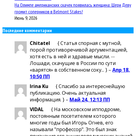
На Олимпе американских скачек появилась женщина: Шери Деву
громит соперников в Belmont Stakes!
Июнь 9, 2026
Последние комментарии
Chitatel
{ Статья спорная с мутной,
порой противоречивой аргументацией,
хотя есть в ней и здравые мысли. --
Лошади, скачущие в России по сути
«варятся» в собственном соку... } –
Апр 18,
10:50 ПП
Irina Ku
{ Спасибо за интереснейшую
публикацию. Очень актуальная
информация. } –
Май 24, 12:13 ПП
VIDAL
{ На московском ипподроме,
постоянным посетителем которого
многие годы был Игорь Огнев, его
называли "профессор". Это был знак