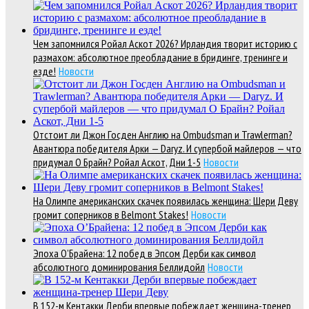
Чем запомнился Ройал Аскот 2026? Ирландия творит историю с
размахом: абсолютное преобладание в бридинге, тренинге и
езде!
Новости
Отстоит ли Джон Госден Англию на Ombudsman и Trawlerman?
Авантюра победителя Арки — Daryz. И супербой майлеров — что
придумал О Брайн? Ройал Аскот, Дни 1-5
Новости
На Олимпе американских скачек появилась женщина: Шери Деву
громит соперников в Belmont Stakes!
Новости
Эпоха О’Брайена: 12 побед в Эпсом Дерби как символ
абсолютного доминирования Беллидойл
Новости
В 152-м Кентакки Дерби впервые побеждает женщина-тренер