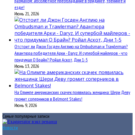
размахом: абсолютное преобладание в бридинге, тренинге и
езде!
Июнь 21, 2026
Отстоит ли Джон Госден Англию на Ombudsman и Trawlerman?
Авантюра победителя Арки - Daryz. И супербой майлеров - что
придумал О Брайн? Ройал Аскот, Дни 1-5
Июнь 13, 2026
На Олимпе американских скачек появилась женщина: Шери Деву
громит соперников в Belmont Stakes!
Июнь 9, 2026
Самые популярные записи
Новости