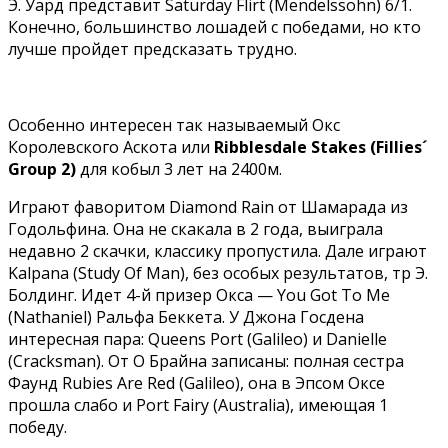
Э. Уард представит Saturday Flirt (Mendelssohn) 6/1.
Конечно, большинство лошадей с победами, но кто
лучше пройдет предсказать трудно.
Особенно интересен так называемый Окс
Королевского Аскота или
Ribblesdale Stakes (Fillies´
Group 2)
для кобыл 3 лет на 2400м.
Играют фаворитом Diamond Rain от Шамарада из
Годольфина. Она не скакала в 2 года, выиграла
недавно 2 скачки, классику пропустила. Дале играют
Kalpana (Study Of Man), без особых результатов, тр Э.
Болдинг. Идет 4-й призер Окса — You Got To Me
(Nathaniel) Ральфа Беккета. У Джона Госдена
интересная пара: Queens Port (Galileo) и Danielle
(Cracksman). От О Брайна записаны: полная сестра
Фаунд Rubies Are Red (Galileo), она в Эпсом Оксе
прошла слабо и Port Fairy (Australia), имеющая 1
победу.