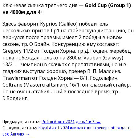
Ключевая скачка третьего дня —
Gold Cup (Group 1)
на 4000м для 4+
Здесь фаворит Kyprios (Galileo) победитель
нескольких призов Гр1 на стайерскую дистанцию, он
вернулся после травмы, имеет 2 победы в новом
сезоне, тр. О Брайн. Конкуренцию ему составят:
Gregory 11/2 от Голден Хорна, тр Д. Госден, жеребец
пока побеждал только на 2800м. Vauban (Galiway)
13/2 — чемпион в скачках с препятствиями, но и в
гладких выступал хорошо, тренер В. П. Маллинз.
Trawlerman от Голден Хорна — 8/1, Годольфин.
Coltrane (Mastercraftsman), 16/1, он классный стайер,
но не очень стабильный в последнее время, тр.
Э.Болдинг.
Предыдущая статья
Ройал Аскот 2024, день 1 и 2. →
Следующая статья
Royal Ascot 2024 или как один тренер побеждает
всю Англию →