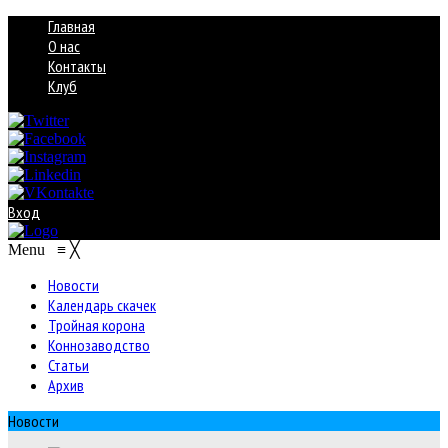
Главная
О нас
Контакты
Клуб
Вход
Menu
≡
╳
Новости
Календарь скачек
Тройная корона
Коннозаводство
Статьи
Архив
Новости