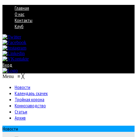
Главная
О нас
Контакты
Клуб
Вход
Menu
≡
╳
Новости
Календарь скачек
Тройная корона
Коннозаводство
Статьи
Архив
Новости