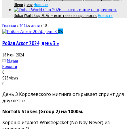
Шери Деву
Новости
Dubai World Cup 2026 — испытание на прочность
Новости
Главная
»
2024
»
июня
»
18
0
%
Ройал Аскот 2024, день 3 »
18 Июн, 2024
Мария
Новости
0
925 views
0
День 3 Королевского митинга открывает спринт для
двухлеток
Norfolk Stakes (Group 2) на 1000м.
Хорошо играют Whistlejacket (No Nay Never) из
конюшни О