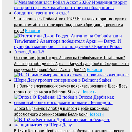
Чем запомнился Ройал Аскот 2026? Ирландия творит историю с
размахом: абсолютное преобладание в бридинге, тренинге и
езде!
Новости
Отстоит ли Джон Госден Англию на Ombudsman и Trawlerman?
Авантюра победителя Арки — Daryz. И супербой майлеров — что
придумал О Брайн? Ройал Аскот, Дни 1-5
Новости
На Олимпе американских скачек появилась женщина: Шери Деву
громит соперников в Belmont Stakes!
Новости
Эпоха О’Брайена: 12 побед в Эпсом Дерби как символ
абсолютного доминирования Беллидойл
Новости
В 152-м Кентакки Дерби впервые побеждает женщина-тренер