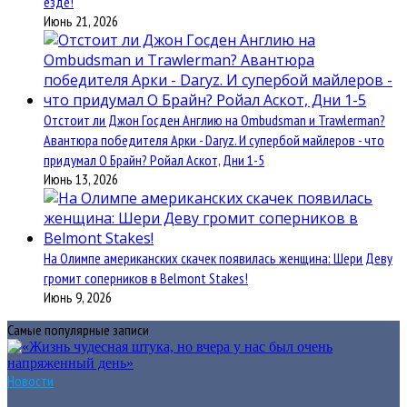
езде!
Июнь 21, 2026
Отстоит ли Джон Госден Англию на Ombudsman и Trawlerman?
Авантюра победителя Арки - Daryz. И супербой майлеров - что
придумал О Брайн? Ройал Аскот, Дни 1-5
Июнь 13, 2026
На Олимпе американских скачек появилась женщина: Шери Деву
громит соперников в Belmont Stakes!
Июнь 9, 2026
Самые популярные записи
Новости