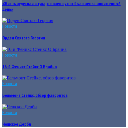
«Жизнь чудесная штука, но вчера у нас был очень напряженный
день»
Новости
Орден Святого Георгия
Новости
16-й Феникс Стейкс О Брайна
Новости
Бельмонт Стейкс, обзор фаворитов
Новости
Чешское Дерби