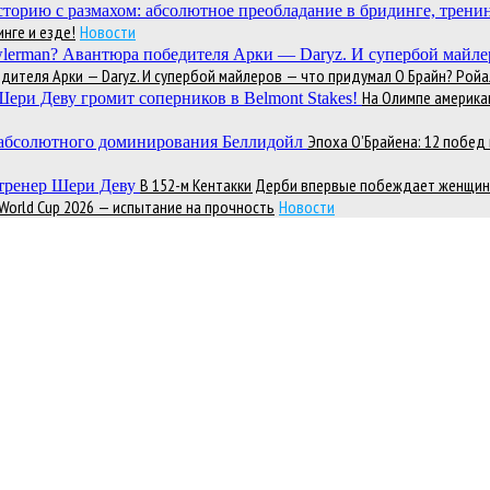
нге и езде!
Новости
теля Арки — Daryz. И супербой майлеров — что придумал О Брайн? Ройал
На Олимпе америка
Эпоха О’Брайена: 12 побе
В 152-м Кентакки Дерби впервые побеждает женщин
 World Cup 2026 — испытание на прочность
Новости