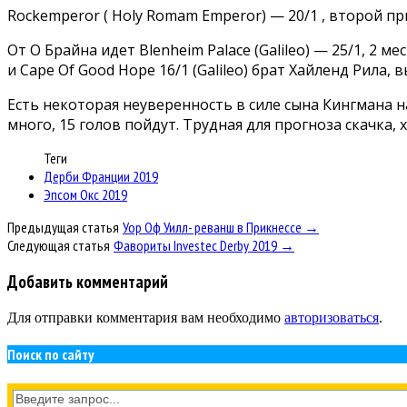
Rockemperor ( Holy Romam Emperor) — 20/1 , второй приз
От О Брайна идет Blenheim Palace (Galileo) — 25/1, 2 м
и Cape Of Good Hope 16/1 (Galileo) брат Хайленд Рила, 
Есть некоторая неуверенность в силе сына Кингмана н
много, 15 голов пойдут. Трудная для прогноза скачка, 
Теги
Дерби Франции 2019
Эпсом Окс 2019
Предыдущая статья
Уор Оф Уилл- реванш в Прикнессе →
Следующая статья
Фавориты Investec Derby 2019 →
Добавить комментарий
Для отправки комментария вам необходимо
авторизоваться
.
Поиск по сайту