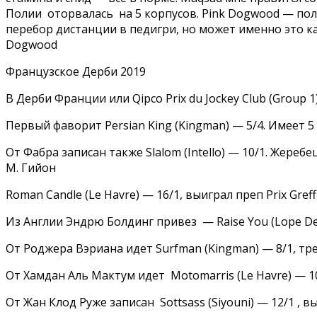
Полии оторвалась на 5 корпусов. Pink Dogwood — полн
перебор дистанции в педигри, но может именно это кач
Dogwood
Французское Дерби 2019
В Дерби Франции или Qipco Prix du Jockey Club (Group
Первый фаворит Persian King (Kingman) — 5/4. Имеет 5 п
От Фабра записан также Slalom (Intello) — 10/1. Жеребе
М. Гийон
Roman Candle (Le Havre) — 16/1, выиграл преп Prix Greff
Из Англии Эндрю Болдинг привез — Raise You (Lope De 
От Роджера Вэриана идет Surfman (Kingman) — 8/1, тр
От Хамдан Аль Мактум идет Motomarris (Le Havre) — 10/1 
От Жан Клод Руже записан Sottsass (Siyouni) — 12/1 , 