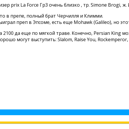
ер priх La Force Гр3 очень близко , тр. Simone Brogi, ж
есто в препе, полный брат Черчилля и Климми.
выиграл преп в Эпсоме, есть еще Mohawk (Galileo), но это
а 2100 да еще по мягкой траве. Конечно, Persian King 
хорошо могут выступить: Slalom, Raise You, Rockemperor