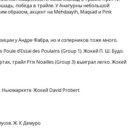
лошадь, победа в трайле. У Анапурны небольшой
ким образом, акцент на Mehdaayih, Maqsad и Pink
позиции у Андре Фабра, но и соперников тоже много.
oule d’Essai des Poulains (Group 1). Жокей П. Ш. Будо.
тах, трайл Prix Noailles (Group 3) выиграл легко. Жокей
в Ньюмаркете. Жокей David Probert
усов. Ж. К Демуро