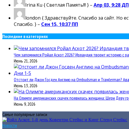
Irina Ku
{ Светлая Память!!! } –
Апр 03, 9:28 ДП
london
{ Здравствуйте. Спасибо за сайт. Но 
Спасибо. } –
Сен 15, 10:37 ПП
Последние в категориях
Чем запомнился Ройал Аскот 2026? Ирландия творит историю с ра
Июнь 21, 2026
Отстоит ли Джон Госден Англию на Ombudsman и Trawlerman? Авант
Июнь 13, 2026
На Олимпе американских скачек появилась женщина: Шери Деву гр
Июнь 9, 2026
Самые популярные записи
Новости