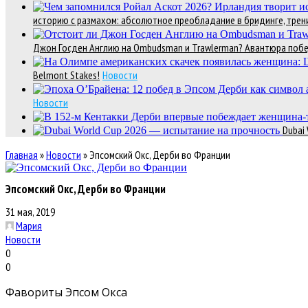
историю с размахом: абсолютное преобладание в бридинге, трени
Джон Госден Англию на Ombudsman и Trawlerman? Авантюра победи
Belmont Stakes!
Новости
Новости
Dubai
Главная
»
Новости
»
Эпсомский Окс, Дерби во Франции
Эпсомский Окс, Дерби во Франции
31 мая, 2019
Мария
Новости
0
0
Фавориты Эпсом Окса