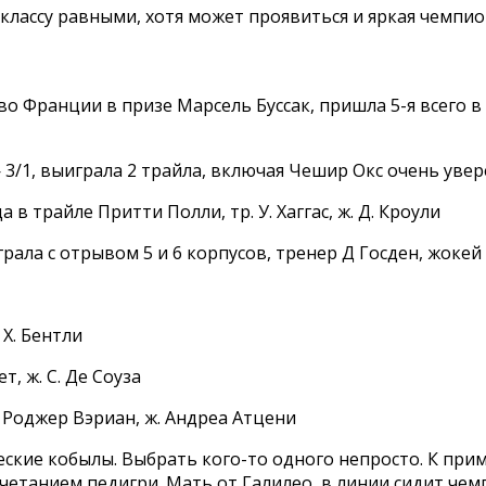
 классу равными, хотя может проявиться и яркая чемпио
 во Франции в призе Марсель Буссак, пришла 5-я всего в
— 3/1, выиграла 2 трайла, включая Чешир Окс очень уве
 в трайле Притти Полли, тр. У. Хаггас, ж. Д. Кроули
грала с отрывом 5 и 6 корпусов, тренер Д Госден, жоке
 Х. Бентли
т, ж. С. Де Соуза
тр. Роджер Вэриан, ж. Андреа Атцени
еские кобылы. Выбрать кого-то одного непросто. К при
очетанием педигри. Мать от Галилео, в линии сидит че