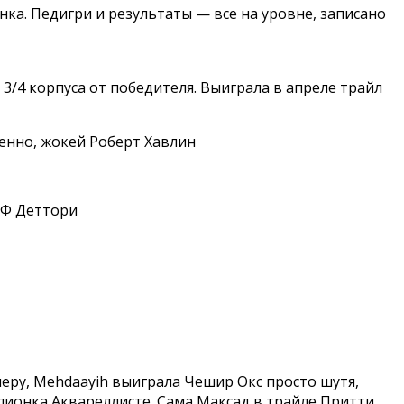
нка. Педигри и результаты — все на уровне, записано
 3/4 корпуса от победителя. Выиграла в апреле трайл
ренно, жокей Роберт Хавлин
й Ф Деттори
меру, Mehdaayih выиграла Чешир Окс просто шутя,
мпионка Аквареллисте. Сама Максад в трайле Притти