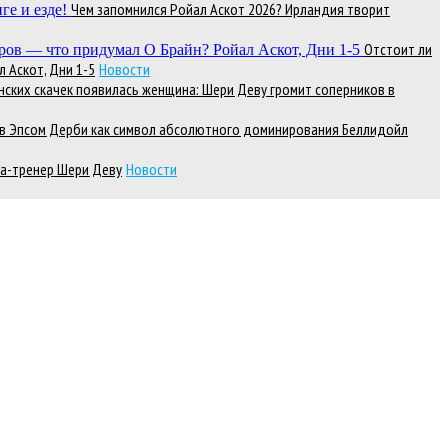
Чем запомнился Ройал Аскот 2026? Ирландия творит
Отстоит ли
 Аскот, Дни 1-5
Новости
нских скачек появилась женщина: Шери Деву громит соперников в
д в Эпсом Дерби как символ абсолютного доминирования Беллидойл
а-тренер Шери Деву
Новости