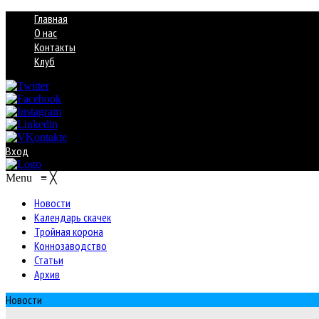
Главная
О нас
Контакты
Клуб
Вход
Menu
≡
╳
Новости
Календарь скачек
Тройная корона
Коннозаводство
Статьи
Архив
Новости