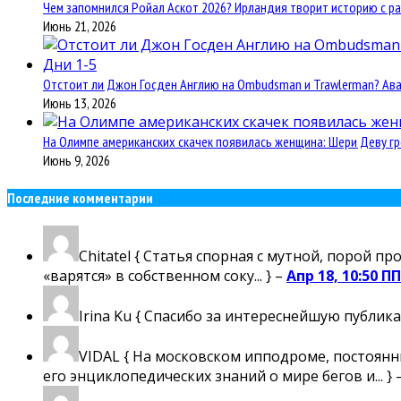
Чем запомнился Ройал Аскот 2026? Ирландия творит историю с ра
Июнь 21, 2026
Отстоит ли Джон Госден Англию на Ombudsman и Trawlerman? Авант
Июнь 13, 2026
На Олимпе американских скачек появилась женщина: Шери Деву гр
Июнь 9, 2026
Последние комментарии
Chitatel
{ Статья спорная с мутной, порой пр
«варятся» в собственном соку... } –
Апр 18, 10:50 ПП
Irina Ku
{ Спасибо за интереснейшую публика
VIDAL
{ На московском ипподроме, постоянны
его энциклопедических знаний о мире бегов и... } 