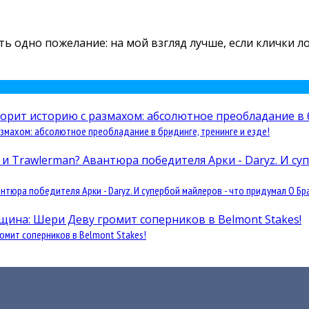
есть одно пожелание: на мой взгляд лучше, если клички 
змахом: абсолютное преобладание в бридинге, тренинге и езде!
юра победителя Арки - Daryz. И супербой майлеров - что придумал О Бра
омит соперников в Belmont Stakes!