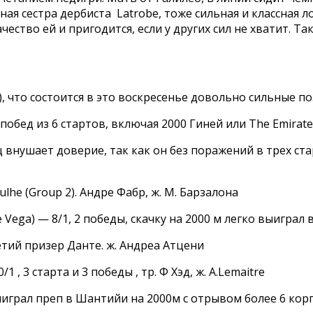
ая сестра дербиста Latrobe, тоже сильная и классная 
ество ей и пригодится, если у других сил не хватит. Та
 1), что состоится в это воскресенье довольно сильные 
обед из 6 стартов, включая 2000 Гиней или The Emirates P
ц внушает доверие, так как он без поражений в трех стар
ulhe (Group 2). Андре Фабр, ж. М. Барзалона
Vega) — 8/1, 2 победы, скачку на 2000 м легко выиграл 
етий призер Данте. ж. Андреа Атцени
, 3 старта и 3 победы , тр. Ф Хэд, ж. А.Lemaitre
выиграл преп в Шантийи на 2000м с отрывом более 6 корп