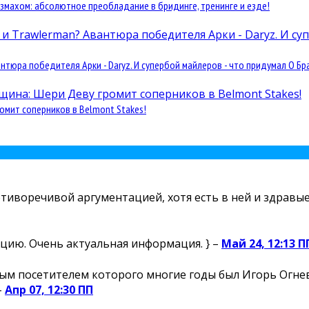
змахом: абсолютное преобладание в бридинге, тренинге и езде!
юра победителя Арки - Daryz. И супербой майлеров - что придумал О Бра
омит соперников в Belmont Stakes!
отиворечивой аргументацией, хотя есть в ней и здравые 
цию. Очень актуальная информация. } –
Май 24, 12:13 П
м посетителем которого многие годы был Игорь Огнев,
–
Апр 07, 12:30 ПП