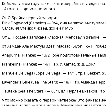
Кобылы в этом году также, как и жеребцы выглядят по
14 голов — довольно много.
От О Брайна первый фаворит
Pink Dogwood (Camelot) — 9/4 , она неплохо выступила
Салсабил Стейкс Листед, жокей Р Мур
От Д. Госдена записана классная Mehdaayih (Frankel) 
от Хамдан Аль Мактум идет Maqsad (Siyoni) -5/1 , победа
Anapurna (Frankel) — 13/2 , обе подготовительные выи
Frankelina (Frankel) — 14/1 , тр. У. Хаггас, ж. Д. Дойл
Manuele De Vega (Lope De Vega) — 14/1 , тр. Р Беккет, ж.
Lavender s Blue (Sea The Stars) — 18/1 , тр. Аманда Перре
Tauteke (Sea The Stars ) — 66/1, вл. Нурлан Бизаков , 
Что можно сказать о первой четверке? Это фантастич
стамина и спид — все в норме. Maqsad мне нравится с