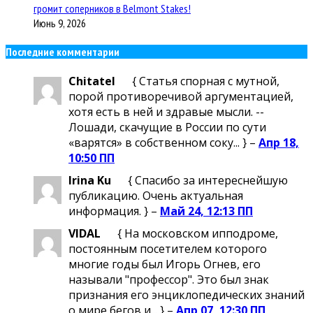
громит соперников в Belmont Stakes!
Июнь 9, 2026
Последние комментарии
Chitatel
{ Статья спорная с мутной,
порой противоречивой аргументацией,
хотя есть в ней и здравые мысли. --
Лошади, скачущие в России по сути
«варятся» в собственном соку... } –
Апр 18,
10:50 ПП
Irina Ku
{ Спасибо за интереснейшую
публикацию. Очень актуальная
информация. } –
Май 24, 12:13 ПП
VIDAL
{ На московском ипподроме,
постоянным посетителем которого
многие годы был Игорь Огнев, его
называли "профессор". Это был знак
признания его энциклопедических знаний
о мире бегов и... } –
Апр 07, 12:30 ПП