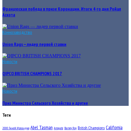
Французская победа в призе Коронации. Итоги 4-го дня Ройал
Аскота
Коннозаводство
Union Rags — лидер первой ставки
Новости
QIPCO BRITISH CHAMPIONS 2017
Новости
Приз Министра Сельского Хозяйства и другие
Теги
Abel Tasman
California
British Champions
2000 Гиней Ирландия
Arrogate
Barney Roy