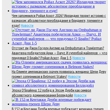
Чем запомнился Ройал Аскот 2026? Ирландия творит историю с
размахом: абсолютное преобладание в бридинге, тренинге и
езде!
Новости
Отстоит ли Джон Госден Англию на Ombudsman и Trawlerman?
Авантюра победителя Арки — Daryz. И супербой майлеров — что
придумал О Брайн? Ройал Аскот, Дни 1-5
Новости
На Олимпе американских скачек появилась женщина: Шери Деву
громит соперников в Belmont Stakes!
Новости
Эпоха О’Брайена: 12 побед в Эпсом Дерби как символ
абсолютного доминирования Беллидойл
Новости
В 152-м Кентакки Дерби впервые побеждает женщина-тренер