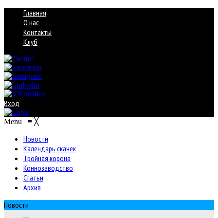
Главная
О нас
Контакты
Клуб
Вход
Menu
≡
╳
Новости
Календарь скачек
Тройная корона
Коннозаводство
Статьи
Архив
Новости