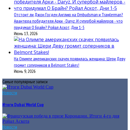
Отстоит ли Джон Госден Англию на Ombudsman и Trawlerman?
Авантюра победителя Арки - Daryz. И супербой майлеров - что
придумал О Брайн? Ройал Аскот, Дни 1-5
Июнь 13, 2026
На Олимпе американских скачек появилась женщина: Шери Деву
громит соперников в Belmont Stakes!
Июнь 9, 2026
Самые популярные записи
Новости
Итоги Dubai World Cup
Новости