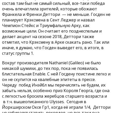
состав там был не самый сильный, все-таки победа
очень впечатлила зрителей, которые обожают
Франкела и Френки Деттори — не меньше. Госден не
планирует Крэксмена в Сент Леджер и назвал
Чемпион Стейкс и Триумфальную Арку, как
возможные цели. Он считает его позднеспелым и
делает акцент на сезоне 2018, Деттори также
отметил, что Крэксмену в Арке скакать рано. Так или
иначе, я думаю, что Госден выведет его, в итоге, в
статус группы 1.
Вокруг производителя Nathaniel (Galileo) не было
никакой шумихи, до тех пор, пока не появилась
блистательная Enable. С ней Госдену поистине легко и
он не скупится на хвалебные эпитеты в прессе.
Череду побед Инэйбл мы перечислять не будем, их
забыть нельзя, особенно приз Короля Георга, где она
с легкостью бросила жеребцов старшего возраста и
в т.ч. вышеописанного Ulysses. Сегодня в
Йоркширском Оксе Гр1, когда её играли 1/4, Деттори
не собирался ставить рекордов, но все-таки она