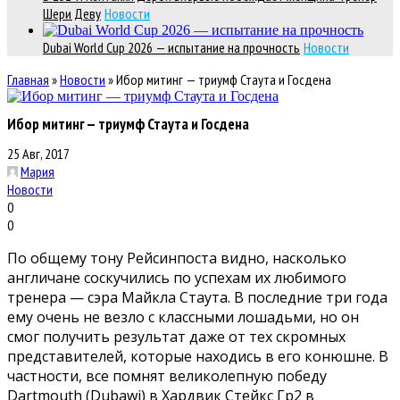
Шери Деву
Новости
Dubai World Cup 2026 — испытание на прочность
Новости
Главная
»
Новости
»
Ибор митинг — триумф Стаута и Госдена
Ибор митинг — триумф Стаута и Госдена
25 Авг, 2017
Мария
Новости
0
0
По общему тону Рейсинпоста видно, насколько
англичане соскучились по успехам их любимого
тренера — сэра Майкла Стаута. В последние три года
ему очень не везло с классными лошадьми, но он
смог получить результат даже от тех скромных
представителей, которые находись в его конюшне. В
частности, все помнят великолепную победу
Dartmouth (Dubawi) в Хардвик Стейкс Гр2 в