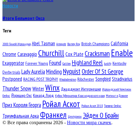
Новости
Итоги Бельмонт Окса
Теги
Abel Tasman
California
British Champions
2000 Гиней Ирландия
Arrogate
Barney Roy
Enable
Churchill
Cracksman
Chrome
Caravaggio
Cox Plate
Highland Reel
Found
Exaggerator
Forever Young
Kentucky
Galileo
Justify
Nyquist
Order Of St George
Lady Aurelia
Minding
Derby trials
Postponed
Songbird
Stradivarius
RACING POST TROPHY
Ribchester
Rhododendron
Winx
Thunder Snow
Winter
Джаддмонт Интернешнл
Ирландский Чемпион
Йоркшир Окс
Конард Лорд
Стейкс
Кубок Губернатора Краснодарского края
Митинг в Довиле
Ройал Аскот
Приз Короля Георга
Ройал Аскот 2018
Треверс Стейкс
Франкел
Эйден О Брайн
Триумфальная Арка
Центурион
© Все права сохранены 2026 -
Новости мира скачек
.