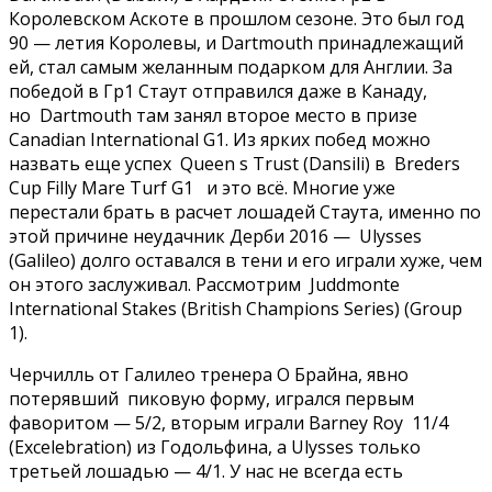
Королевском Аскоте в прошлом сезоне. Это был год
90 — летия Королевы, и Dartmouth принадлежащий
ей, стал самым желанным подарком для Англии. За
победой в Гр1 Стаут отправился даже в Канаду,
но Dartmouth там занял второе место в призе
Canadian International G1. Из ярких побед можно
назвать еще успех Queen s Trust (Dansili) в Breders
Cup Filly Mare Turf G1 и это всё. Многие уже
перестали брать в расчет лошадей Стаута, именно по
этой причине неудачник Дерби 2016 — Ulysses
(Galileo) долго оставался в тени и его играли хуже, чем
он этого заслуживал. Рассмотрим Juddmonte
International Stakes (British Champions Series) (Group
1).
Черчилль от Галилео тренера О Брайна, явно
потерявший пиковую форму, игрался первым
фаворитом — 5/2, вторым играли Barney Roy 11/4
(Excelebration) из Годольфина, а Ulysses только
третьей лошадью — 4/1. У нас не всегда есть