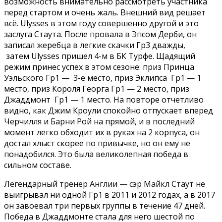
возможность внимательно рассмотреть участника
перед стартом и очень жаль. Внешний вид решает
всё. Ulysses в этом году совершенно другой и это
заслуга Стаута. После провала в Эпсом Дерби, он
записал жеребца в легкие скачки Гр3 дважды,
затем Ulysses пришел 4-м в БК Турфе. Щадящий
режим принес успех в этом сезоне: приз Принца
Уэльского Гр1 — 3-е место, приз Эклипса Гр1 — 1
место, приз Короля Георга Гр1 — 2 место, приз
Джаддмонт Гр1 — 1 место. На повторе отчетливо
видно, как Джим Кроули спокойно отпускает вперед
Черчилля и Барни Рой на прямой, и в последний
момент легко обходит их в руках на 2 корпуса, он
достал хлыст скорее по привычке, но он ему не
понадобился. Это была великолепная победа в
сильном составе.
Легендарный тренер Англии — сэр Майкл Стаут не
выигрывал ни одной Гр1 в 2011 и 2012 годах, а в 2017
он завоевал три первых группы в течение 47 дней.
Победа в Джаддмонте стала для него шестой по