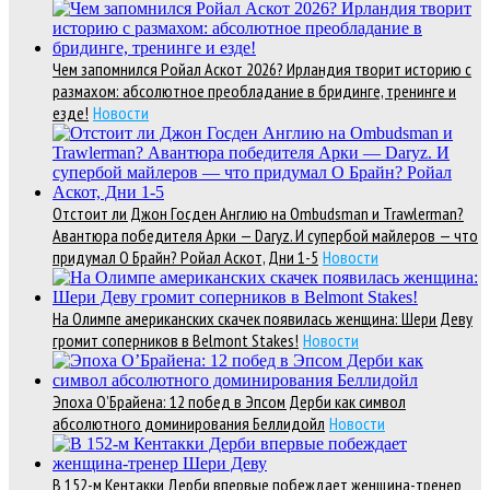
Чем запомнился Ройал Аскот 2026? Ирландия творит историю с
размахом: абсолютное преобладание в бридинге, тренинге и
езде!
Новости
Отстоит ли Джон Госден Англию на Ombudsman и Trawlerman?
Авантюра победителя Арки — Daryz. И супербой майлеров — что
придумал О Брайн? Ройал Аскот, Дни 1-5
Новости
На Олимпе американских скачек появилась женщина: Шери Деву
громит соперников в Belmont Stakes!
Новости
Эпоха О’Брайена: 12 побед в Эпсом Дерби как символ
абсолютного доминирования Беллидойл
Новости
В 152-м Кентакки Дерби впервые побеждает женщина-тренер