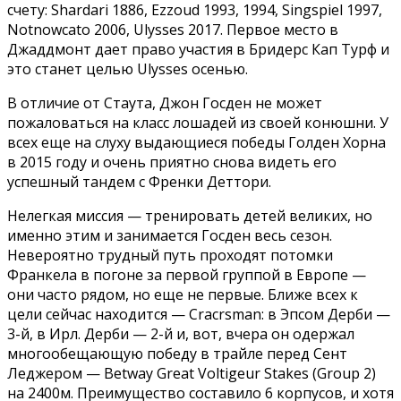
счету: Shardari 1886, Ezzoud 1993, 1994, Singspiel 1997,
Notnowcato 2006, Ulysses 2017. Первое место в
Джаддмонт дает право участия в Бридерс Кап Турф и
это станет целью Ulysses осенью.
В отличие от Стаута, Джон Госден не может
пожаловаться на класс лошадей из своей конюшни. У
всех еще на слуху выдающиеся победы Голден Хорна
в 2015 году и очень приятно снова видеть его
успешный тандем с Френки Деттори.
Нелегкая миссия — тренировать детей великих, но
именно этим и занимается Госден весь сезон.
Невероятно трудный путь проходят потомки
Франкела в погоне за первой группой в Европе —
они часто рядом, но еще не первые. Ближе всех к
цели сейчас находится — Cracrsman: в Эпсом Дерби —
3-й, в Ирл. Дерби — 2-й и, вот, вчера он одержал
многообещающую победу в трайле перед Сент
Леджером — Betway Great Voltigeur Stakes (Group 2)
на 2400м. Преимущество составило 6 корпусов, и хотя