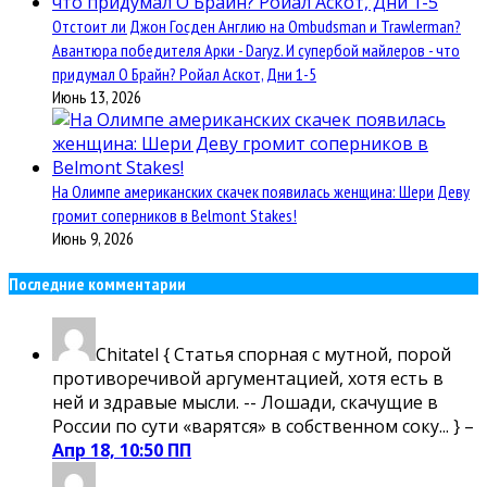
Отстоит ли Джон Госден Англию на Ombudsman и Trawlerman?
Авантюра победителя Арки - Daryz. И супербой майлеров - что
придумал О Брайн? Ройал Аскот, Дни 1-5
Июнь 13, 2026
На Олимпе американских скачек появилась женщина: Шери Деву
громит соперников в Belmont Stakes!
Июнь 9, 2026
Последние комментарии
Chitatel
{ Статья спорная с мутной, порой
противоречивой аргументацией, хотя есть в
ней и здравые мысли. -- Лошади, скачущие в
России по сути «варятся» в собственном соку... } –
Апр 18, 10:50 ПП