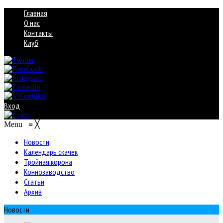
Главная
О нас
Контакты
Клуб
Вход
Menu
≡
╳
Новости
Календарь скачек
Тройная корона
Коннозаводство
Статьи
Архив
Новости