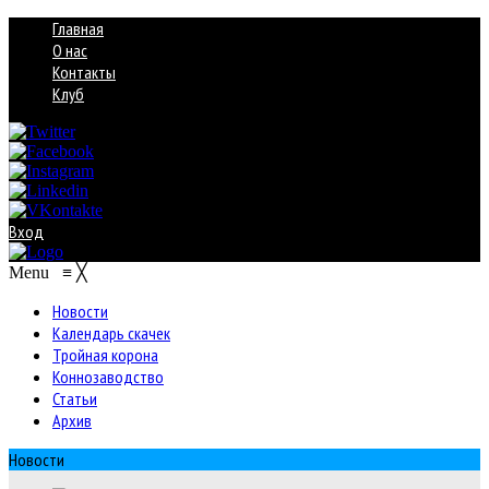
Главная
О нас
Контакты
Клуб
Вход
Menu
≡
╳
Новости
Календарь скачек
Тройная корона
Коннозаводство
Статьи
Архив
Новости