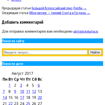
Предыдущая статья
Большой Всероссийский приз Дерби →
Следующая статья
Ибор митинг — триумф Стаута и Госдена →
Добавить комментарий
Для отправки комментария вам необходимо
авторизоваться
.
Поиск по сайту
Поиск по дате
Август 2017
Пн
Вт
Ср
Чт
Пт
Сб
Вс
1
2
3
4
5
6
7
8
9
10
11
12
13
14
15
16
17
18
19
20
21
22
23
24
25
26
27