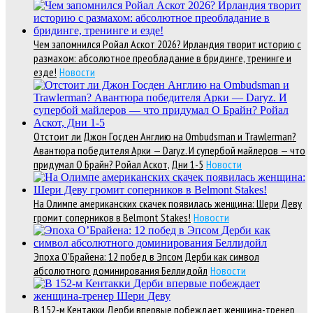
Чем запомнился Ройал Аскот 2026? Ирландия творит историю с
размахом: абсолютное преобладание в бридинге, тренинге и
езде!
Новости
Отстоит ли Джон Госден Англию на Ombudsman и Trawlerman?
Авантюра победителя Арки — Daryz. И супербой майлеров — что
придумал О Брайн? Ройал Аскот, Дни 1-5
Новости
На Олимпе американских скачек появилась женщина: Шери Деву
громит соперников в Belmont Stakes!
Новости
Эпоха О’Брайена: 12 побед в Эпсом Дерби как символ
абсолютного доминирования Беллидойл
Новости
В 152-м Кентакки Дерби впервые побеждает женщина-тренер