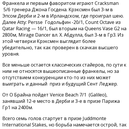
Франкела и первым фаворитом играют Cracksman
5/6 тренера Джона Госдена. Крэксмен был 3-м в
Эпсом Дерби и 2-м в Ирландском, где проиграл шею.
Далее Atty: Persse Годольфин -20/1, Count Octave из
Qatar Racing — 16/1, был вторым на Queens Vase G2 на
2800м, Mirage Dancer вл. Х. Абдулла, был 3-м в Гр3. Из
этой четверки Крэксмен выглядит более
убедительно, так как проверен в скачках высшего
уровня.
Все меньше остается классических стайеров, по сути к
ним не относятся вышеописанные франкелы, но за
отсутствием конкуренции кто-то из них может
выиграть и данный приз и будущий Сент Леджер.
От О Брайна пойдет Venice Beach 7/1 (Galileo),
занявший 12-е место в Дерби и 3-е в призе Парижа
Гр1 на 2400м.
Всего семь голов стартует в призе Juddmonte
International Stakes, но борьба намечается острой, так