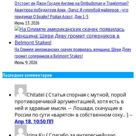
Отстоит ли Джон Госден Англию на Ombudsman и Trawlerman?
Авантюра победителя Арки - Daryz. И супербой майлеров - что
придумал О Брайн? Ройал Аскот, Дни 1-5
Июнь 13, 2026
На Олимпе американских скачек появилась женщина: Шери Деву
громит соперников в Belmont Stakes!
Июнь 9, 2026
Последние комментарии
Chitatel
{ Статья спорная с мутной, порой
противоречивой аргументацией, хотя есть в
ней и здравые мысли. -- Лошади, скачущие в
России по сути «варятся» в собственном соку... } –
Апр 18, 10:50 ПП
Irina Ku
{ Спасибо за интереснейшую