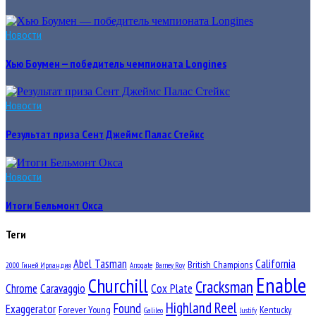
Новости
Хью Боумен — победитель чемпионата Longines
Новости
Результат приза Сент Джеймс Палас Стейкс
Новости
Итоги Бельмонт Окса
Теги
Abel Tasman
California
British Champions
2000 Гиней Ирландия
Arrogate
Barney Roy
Enable
Churchill
Cracksman
Chrome
Caravaggio
Cox Plate
Highland Reel
Found
Exaggerator
Forever Young
Kentucky
Galileo
Justify