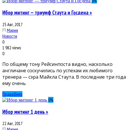
0
%
Ибор митинг — триумф Стаута и Госдена »
25 Авг, 2017
Мария
Новости
0
1 982 views
0
По общему тону Рейсинпоста видно, насколько
англичане соскучились по успехам их любимого
тренера — сэра Майкла Стаута. В последние три года
ему очень
Подробнее
0
%
Ибор митинг 1 день »
22 Авг, 2017
Мария