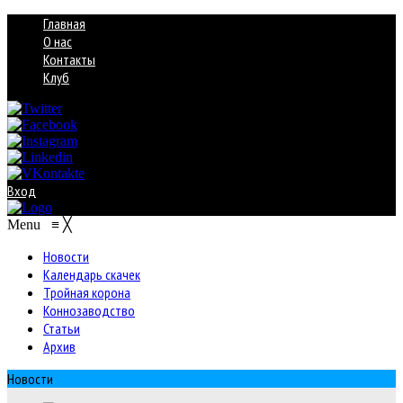
Главная
О нас
Контакты
Клуб
Вход
Menu
≡
╳
Новости
Календарь скачек
Тройная корона
Коннозаводство
Статьи
Архив
Новости