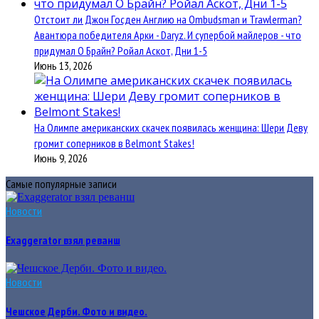
Отстоит ли Джон Госден Англию на Ombudsman и Trawlerman?
Авантюра победителя Арки - Daryz. И супербой майлеров - что
придумал О Брайн? Ройал Аскот, Дни 1-5
Июнь 13, 2026
На Олимпе американских скачек появилась женщина: Шери Деву
громит соперников в Belmont Stakes!
Июнь 9, 2026
Самые популярные записи
Новости
Exaggerator взял реванш
Новости
Чешское Дерби. Фото и видео.