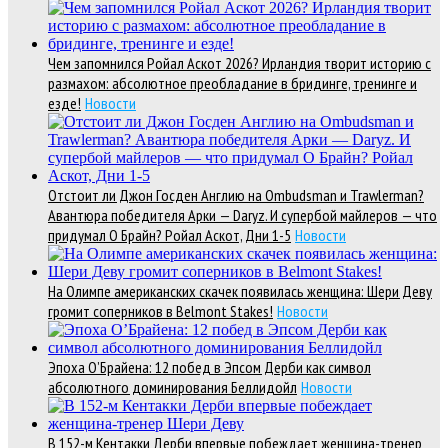
Чем запомнился Ройал Аскот 2026? Ирландия творит историю с
размахом: абсолютное преобладание в бридинге, тренинге и
езде!
Новости
Отстоит ли Джон Госден Англию на Ombudsman и Trawlerman?
Авантюра победителя Арки — Daryz. И супербой майлеров — что
придумал О Брайн? Ройал Аскот, Дни 1-5
Новости
На Олимпе американских скачек появилась женщина: Шери Деву
громит соперников в Belmont Stakes!
Новости
Эпоха О’Брайена: 12 побед в Эпсом Дерби как символ
абсолютного доминирования Беллидойл
Новости
В 152-м Кентакки Дерби впервые побеждает женщина-тренер