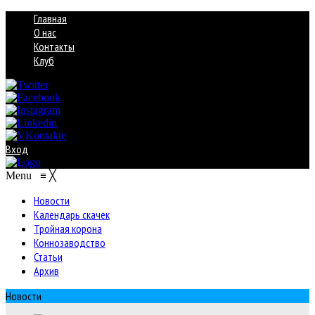
Главная
О нас
Контакты
Клуб
Вход
Menu
≡
╳
Новости
Календарь скачек
Тройная корона
Коннозаводство
Статьи
Архив
Новости