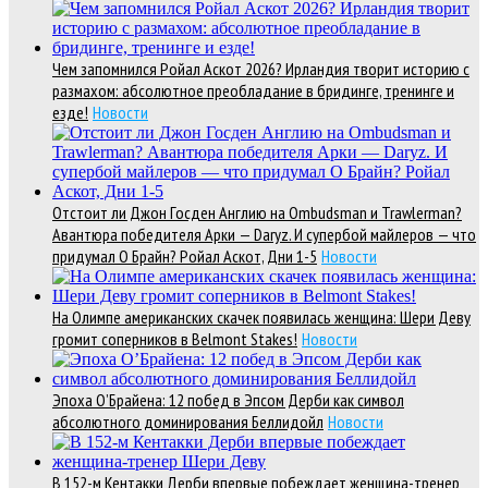
Чем запомнился Ройал Аскот 2026? Ирландия творит историю с
размахом: абсолютное преобладание в бридинге, тренинге и
езде!
Новости
Отстоит ли Джон Госден Англию на Ombudsman и Trawlerman?
Авантюра победителя Арки — Daryz. И супербой майлеров — что
придумал О Брайн? Ройал Аскот, Дни 1-5
Новости
На Олимпе американских скачек появилась женщина: Шери Деву
громит соперников в Belmont Stakes!
Новости
Эпоха О’Брайена: 12 побед в Эпсом Дерби как символ
абсолютного доминирования Беллидойл
Новости
В 152-м Кентакки Дерби впервые побеждает женщина-тренер