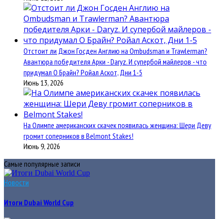
Отстоит ли Джон Госден Англию на Ombudsman и Trawlerman?
Авантюра победителя Арки - Daryz. И супербой майлеров - что
придумал О Брайн? Ройал Аскот, Дни 1-5
Июнь 13, 2026
На Олимпе американских скачек появилась женщина: Шери Деву
громит соперников в Belmont Stakes!
Июнь 9, 2026
Самые популярные записи
Новости
Итоги Dubai World Cup