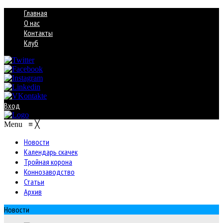
Главная
О нас
Контакты
Клуб
Вход
Menu
≡
╳
Новости
Календарь скачек
Тройная корона
Коннозаводство
Статьи
Архив
Новости