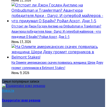
Отстоит ли Джон Госден Англию на Ombudsman и Trawlerman?
Авантюра победителя Арки - Daryz. И супербой майлеров - что
придумал О Брайн? Ройал Аскот, Дни 1-5
Июнь 13, 2026
На Олимпе американских скачек появилась женщина: Шери Деву
громит соперников в Belmont Stakes!
Июнь 9, 2026
Самые популярные записи
Новости
Exaggerator взял реванш