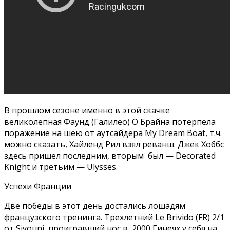
В прошлом сезоне именно в этой скачке
великолепная Фаунд (Галилео) О Брайна потерпела
поражение на шею от аутсайдера My Dream Boat, т.ч.
можно сказать, Хайленд Рил взял реванш. Джек Хоббс
здесь пришел последним, вторым был — Decorated
Knight и третьим — Ulysses.
Успехи Франции
Две победы в этот день достались лошадям
французского тренинга. Трехлетний Le Brivido (FR) 2/1
от Siyouni, проигравший нос в 2000 Гинеях у себя на