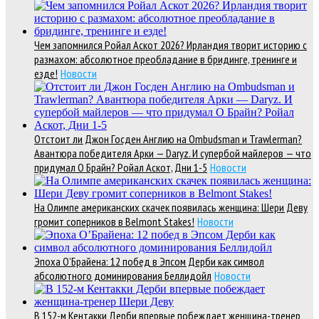
Чем запомнился Ройал Аскот 2026? Ирландия творит историю с
размахом: абсолютное преобладание в бридинге, тренинге и
езде!
Новости
Отстоит ли Джон Госден Англию на Ombudsman и Trawlerman?
Авантюра победителя Арки — Daryz. И супербой майлеров — что
придумал О Брайн? Ройал Аскот, Дни 1-5
Новости
На Олимпе американских скачек появилась женщина: Шери Деву
громит соперников в Belmont Stakes!
Новости
Эпоха О’Брайена: 12 побед в Эпсом Дерби как символ
абсолютного доминирования Беллидойл
Новости
В 152-м Кентакки Дерби впервые побеждает женщина-тренер