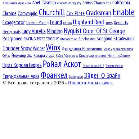
Abel Tasman
California
British Champions
2000 Гиней Ирландия
Arrogate
Barney Roy
Enable
Churchill
Cracksman
Chrome
Caravaggio
Cox Plate
Highland Reel
Found
Exaggerator
Forever Young
Kentucky
Galileo
Justify
Nyquist
Order Of St George
Lady Aurelia
Minding
Derby trials
Postponed
Songbird
Stradivarius
RACING POST TROPHY
Ribchester
Rhododendron
Winx
Thunder Snow
Winter
Джаддмонт Интернешнл
Ирландский Чемпион
Йоркшир Окс
Конард Лорд
Стейкс
Кубок Губернатора Краснодарского края
Митинг в Довиле
Ройал Аскот
Приз Короля Георга
Ройал Аскот 2018
Треверс Стейкс
Франкел
Эйден О Брайн
Триумфальная Арка
Центурион
© Все права сохранены 2026 -
Новости мира скачек
.