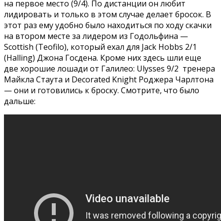
на первое место (9/4). По дистанции он любит
лидировать и только в этом случае делает бросок. В
этот раз ему удобно было находиться по ходу скачки
на втором месте за лидером из Годольфина —
Scottish (Teofilo), который ехал для Jack Hobbs 2/1
(Halling) Джона Госдена. Кроме них здесь шли еще
две хорошие лошади от Галилео: Ulysses 9/2 тренера
Майкла Стаута и Decorated Knight Роджера Чарлтона
— они и готовились к броску. Смотрите, что было
дальше: