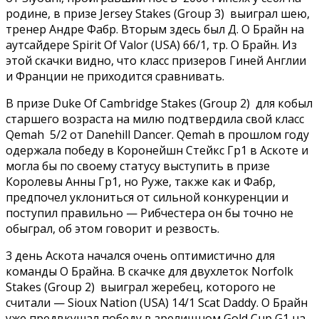
родине, в призе Jersey Stakes (Group 3) выиграл шею,
тренер Андре Фабр. Вторым здесь был Д. О Брайн на
аутсайдере Spirit Of Valor (USA) 66/1, тр. О Брайн. Из
этой скачки видно, что класс призеров Гиней Англии
и Франции не приходится сравнивать.
В призе Duke Of Cambridge Stakes (Group 2) для кобыл
старшего возраста на милю подтвердила свой класс
Qemah 5/2 от Danehill Dancer. Qemah в прошлом году
одержала победу в Коронейшн Стейкс Гр1 в Аскоте и
могла бы по своему статусу выступить в призе
Королевы Анны Гр1, но Руже, также как и Фабр,
предпочел уклониться от сильной конкуренции и
поступил правильно — Рибчестера он бы точно не
обыграл, об этом говорит и резвость.
3 день Аскота начался очень оптимистично для
команды О Брайна. В скачке для двухлеток Norfolk
Stakes (Group 2) выиграл жеребец, которого не
считали — Sioux Nation (USA) 14/1 Scat Daddy. О Брайн
уже предвкушал победу в зрелищном Gold Cup G1 на