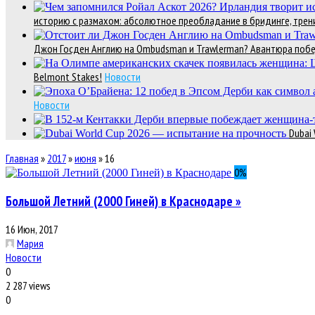
историю с размахом: абсолютное преобладание в бридинге, трени
Джон Госден Англию на Ombudsman и Trawlerman? Авантюра победи
Belmont Stakes!
Новости
Новости
Dubai
Главная
»
2017
»
июня
»
16
0
%
Большой Летний (2000 Гиней) в Краснодаре »
16 Июн, 2017
Мария
Новости
0
2 287 views
0