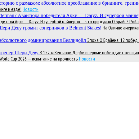
нге и езде!
Новости
теля Арки — Daryz. И супербой майлеров — что придумал О Брайн? Ройал
На Олимпе америка
Эпоха О’Брайена: 12 побе
В 152-м Кентакки Дерби впервые побеждает женщин
 World Cup 2026 — испытание на прочность
Новости