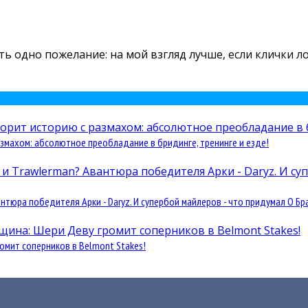
есть одно пожелание: на мой взгляд лучше, если клички 
змахом: абсолютное преобладание в бридинге, тренинге и езде!
юра победителя Арки - Daryz. И супербой майлеров - что придумал О Бра
омит соперников в Belmont Stakes!