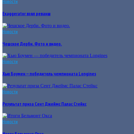
Новости
Exaggerator взял реванш
Новости
Чешское Дерби. Фото и видео.
Новости
Хью Боумен — победитель чемпионата Longines
Новости
Результат приза Сент Джеймс Палас Стейкс
Новости
Итоги Бельмонт Окса