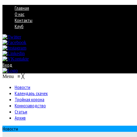
Главная
О нас
Контакты
Клуб
Вход
Menu
≡
╳
Новости
Календарь скачек
Тройная корона
Коннозаводство
Статьи
Архив
Новости