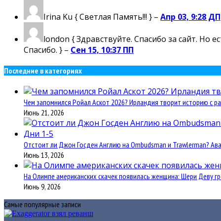
Irina Ku
{ Светлая Память!!! } –
Апр 03, 9:28 ДП
london
{ Здравствуйте. Спасибо за сайт. Но 
Спасибо. } –
Сен 15, 10:37 ПП
Последние в категориях
Чем запомнился Ройал Аскот 2026? Ирландия творит историю с ра
Июнь 21, 2026
Отстоит ли Джон Госден Англию на Ombudsman и Trawlerman? Авант
Июнь 13, 2026
На Олимпе американских скачек появилась женщина: Шери Деву гр
Июнь 9, 2026
Самые популярные записи