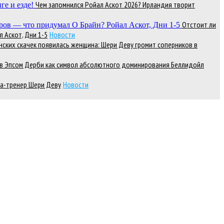
Чем запомнился Ройал Аскот 2026? Ирландия творит
Отстоит ли
 Аскот, Дни 1-5
Новости
нских скачек появилась женщина: Шери Деву громит соперников в
д в Эпсом Дерби как символ абсолютного доминирования Беллидойл
а-тренер Шери Деву
Новости