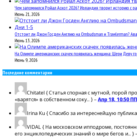
Чем запомнился Ройал Аскот 2026? Ирландия творит историю с ра
Июнь 21, 2026
Отстоит ли Джон Госден Англию на Ombudsman и Trawlerman? Авант
Июнь 13, 2026
На Олимпе американских скачек появилась женщина: Шери Деву гр
Июнь 9, 2026
Последние комментарии
Chitatel
{ Статья спорная с мутной, порой пр
«варятся» в собственном соку... } –
Апр 18, 10:50 ПП
Irina Ku
{ Спасибо за интереснейшую публика
VIDAL
{ На московском ипподроме, постоянны
его энциклопедических знаний о мире бегов и... } 