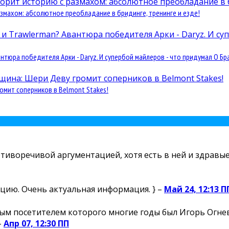
змахом: абсолютное преобладание в бридинге, тренинге и езде!
юра победителя Арки - Daryz. И супербой майлеров - что придумал О Бра
омит соперников в Belmont Stakes!
отиворечивой аргументацией, хотя есть в ней и здравые 
цию. Очень актуальная информация. } –
Май 24, 12:13 П
м посетителем которого многие годы был Игорь Огнев,
–
Апр 07, 12:30 ПП