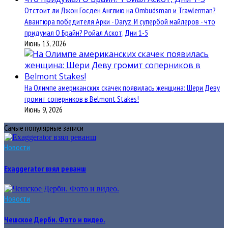
Отстоит ли Джон Госден Англию на Ombudsman и Trawlerman?
Авантюра победителя Арки - Daryz. И супербой майлеров - что
придумал О Брайн? Ройал Аскот, Дни 1-5
Июнь 13, 2026
На Олимпе американских скачек появилась женщина: Шери Деву
громит соперников в Belmont Stakes!
Июнь 9, 2026
Самые популярные записи
Новости
Exaggerator взял реванш
Новости
Чешское Дерби. Фото и видео.