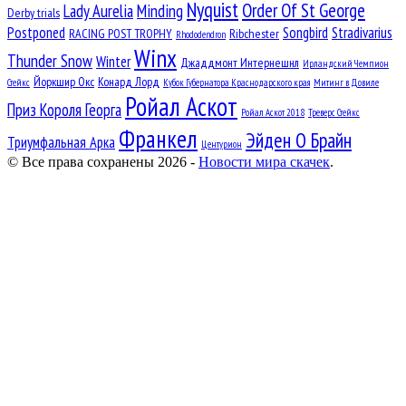
Nyquist
Order Of St George
Lady Aurelia
Minding
Derby trials
Postponed
Songbird
Stradivarius
RACING POST TROPHY
Ribchester
Rhododendron
Winx
Thunder Snow
Winter
Джаддмонт Интернешнл
Ирландский Чемпион
Йоркшир Окс
Конард Лорд
Стейкс
Кубок Губернатора Краснодарского края
Митинг в Довиле
Ройал Аскот
Приз Короля Георга
Ройал Аскот 2018
Треверс Стейкс
Франкел
Эйден О Брайн
Триумфальная Арка
Центурион
© Все права сохранены 2026 -
Новости мира скачек
.