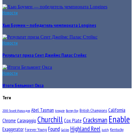
Новости
Хью Боумен — победитель чемпионата Longines
Новости
Результат приза Сент Джеймс Палас Стейкс
Новости
Итоги Бельмонт Окса
Теги
Abel Tasman
California
British Champions
2000 Гиней Ирландия
Arrogate
Barney Roy
Enable
Churchill
Cracksman
Chrome
Caravaggio
Cox Plate
Highland Reel
Found
Exaggerator
Forever Young
Kentucky
Galileo
Justify