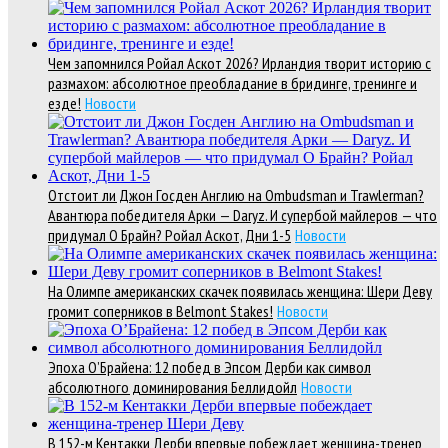
Чем запомнился Ройал Аскот 2026? Ирландия творит историю с
размахом: абсолютное преобладание в бридинге, тренинге и
езде!
Новости
Отстоит ли Джон Госден Англию на Ombudsman и Trawlerman?
Авантюра победителя Арки — Daryz. И супербой майлеров — что
придумал О Брайн? Ройал Аскот, Дни 1-5
Новости
На Олимпе американских скачек появилась женщина: Шери Деву
громит соперников в Belmont Stakes!
Новости
Эпоха О’Брайена: 12 побед в Эпсом Дерби как символ
абсолютного доминирования Беллидойл
Новости
В 152-м Кентакки Дерби впервые побеждает женщина-тренер