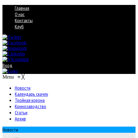
Главная
О нас
Контакты
Клуб
Вход
Menu
≡
╳
Новости
Календарь скачек
Тройная корона
Коннозаводство
Статьи
Архив
Новости