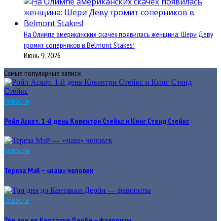
На Олимпе американских скачек появилась женщина: Шери Деву
громит соперников в Belmont Stakes!
Июнь 9, 2026
Самые популярные записи
Новости
Ройл Аскот. 1-й день Ковентри Стейкс и Кинг Стенд Стейкс
Новости
Тереза Мэй — «наш» человек
Новости
Три дня до Кентакки Дерби — фавориты