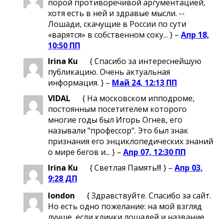
порой противоречивой аргументацией,
хотя есть в ней и здравые мысли. --
Лошади, скачущие в России по сути
«варятся» в собственном соку... } –
Апр 18,
10:50 ПП
Irina Ku
{ Спасибо за интереснейшую
публикацию. Очень актуальная
информация. } –
Май 24, 12:13 ПП
VIDAL
{ На московском ипподроме,
постоянным посетителем которого
многие годы был Игорь Огнев, его
называли "профессор". Это был знак
признания его энциклопедических знаний
о мире бегов и... } –
Апр 07, 12:30 ПП
Irina Ku
{ Светлая Память!!! } –
Апр 03,
9:28 ДП
london
{ Здравствуйте. Спасибо за сайт.
Но есть одно пожелание: на мой взгляд
лучше, если клички лошадей и название