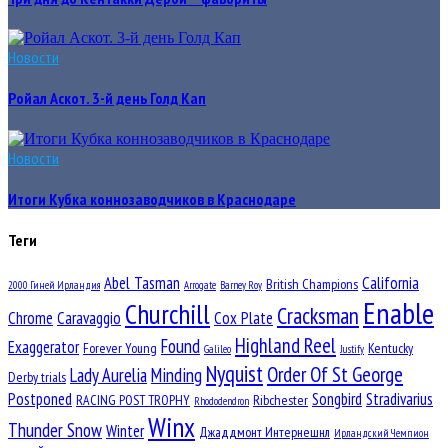
Новости
Ройал Аскот. 3-й день Голд Кап
Новости
Итоги Кубка коннозаводчиков в Краснодаре
Теги
Abel Tasman
California
British Champions
2000 Гиней Ирландия
Arrogate
Barney Roy
Enable
Churchill
Cracksman
Chrome
Caravaggio
Cox Plate
Highland Reel
Found
Exaggerator
Forever Young
Kentucky
Galileo
Justify
Nyquist
Order Of St George
Lady Aurelia
Minding
Derby trials
Postponed
Songbird
Stradivarius
RACING POST TROPHY
Ribchester
Rhododendron
Winx
Thunder Snow
Winter
Джаддмонт Интернешнл
Ирландский Чемпион