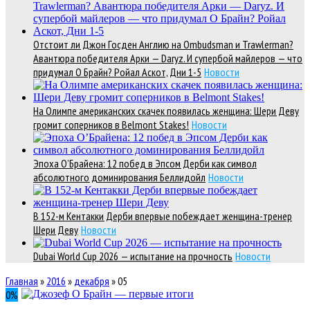
Отстоит ли Джон Госден Англию на Ombudsman и Trawlerman?
Авантюра победителя Арки — Daryz. И супербой майлеров — что
придумал О Брайн? Ройал Аскот, Дни 1-5
Новости
На Олимпе американских скачек появилась женщина: Шери Деву
громит соперников в Belmont Stakes!
Новости
Эпоха О’Брайена: 12 побед в Эпсом Дерби как символ
абсолютного доминирования Беллидойл
Новости
В 152-м Кентакки Дерби впервые побеждает женщина-тренер
Шери Деву
Новости
Dubai World Cup 2026 — испытание на прочность
Новости
Главная
»
2016
»
декабря
»
05
0
%