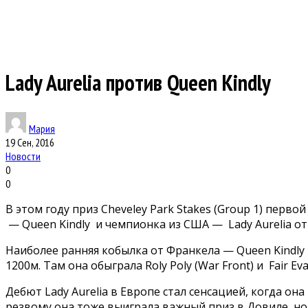
Lady Aurelia против Queen Kindly
Мария
19 Сен, 2016
Новости
0
0
В этом году приз Cheveley Park Stakes (Group 1) перв
— Queen Kindly и чемпионка из США — Lady Aurelia от
Наиболее ранняя кобылка от Франкела — Queen Kindly н
1200м. Там она обыграла Roly Poly (War Front) и Fair Eva 
Дебют Lady Aurelia в Европе стал сенсацией, когда о
резвому она тоже выиграла важный приз в Довиле, но 