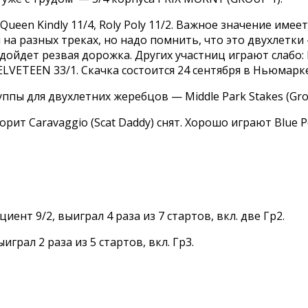
Queen Kindly 11/4, Roly Poly 11/2. Важное значение имеет
на разных треках, но надо помнить, что это двухлетки
подойдет резвая дорожка. Других участниц играют слабо:
LVETEEN 33/1. Скачка состоится 24 сентября в Ньюмаркет
ппы для двухлетних жеребцов — Middle Park Stakes (Grou
рит Caravaggio (Scat Daddy) снят. Хорошо играют Blue P
иент 9/2, выиграл 4 раза из 7 стартов, вкл. две Гр2.
ыиграл 2 раза из 5 стартов, вкл. Гр3.