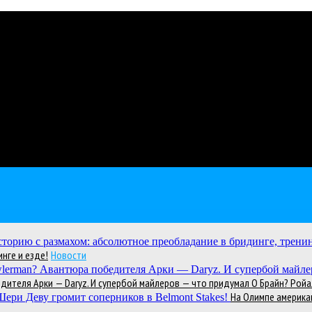
нге и езде!
Новости
теля Арки — Daryz. И супербой майлеров — что придумал О Брайн? Ройал
На Олимпе америка