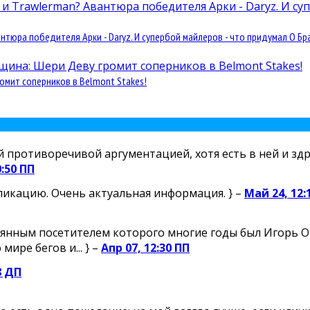
юра победителя Арки - Daryz. И супербой майлеров - что придумал О Бра
омит соперников в Belmont Stakes!
й противоречивой аргументацией, хотя есть в ней и здр
0:50 ПП
ликацию. Очень актуальная информация. } –
Май 24, 12:
янным посетителем которого многие годы был Игорь Огн
ире бегов и... } –
Апр 07, 12:30 ПП
8 ДП