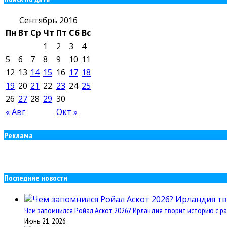
Сентябрь 2016
Пн
Вт
Ср
Чт
Пт
Сб
Вс
1
2
3
4
5
6
7
8
9
10
11
12
13
14
15
16
17
18
19
20
21
22
23
24
25
26
27
28
29
30
« Авг
Окт »
Реклама
Последние новости
Чем запомнился Ройал Аскот 2026? Ирландия творит историю с ра
Июнь 21, 2026