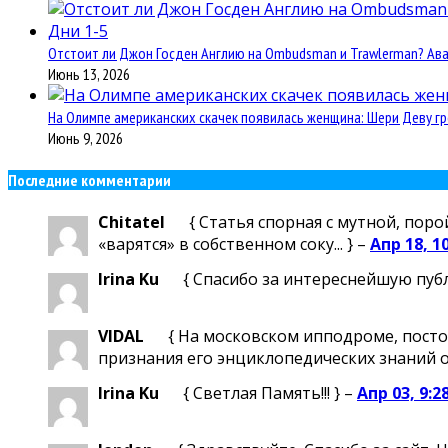
Отстоит ли Джон Госден Англию на Ombudsman и Trawlerman? Авант
Июнь 13, 2026
На Олимпе американских скачек появилась женщина: Шери Деву гр
Июнь 9, 2026
Последние комментарии
Chitatel
{ Статья спорная с мутной, поро
«варятся» в собственном соку... } –
Апр 18, 1
Irina Ku
{ Спасибо за интереснейшую пуб
VIDAL
{ На московском ипподроме, посто
признания его энциклопедических знаний о м
Irina Ku
{ Светлая Память!!! } –
Апр 03, 9:2