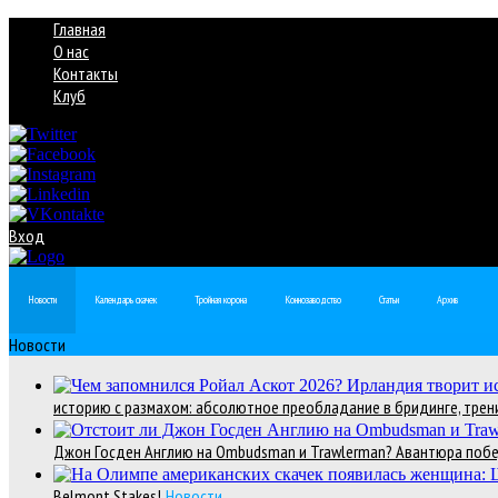
Главная
О нас
Контакты
Клуб
Вход
Новости
Календарь скачек
Тройная корона
Коннозаводство
Статьи
Архив
Новости
историю с размахом: абсолютное преобладание в бридинге, трени
Джон Госден Англию на Ombudsman и Trawlerman? Авантюра победи
Belmont Stakes!
Новости