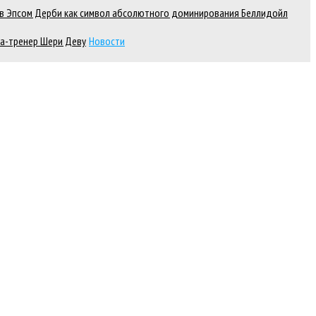
д в Эпсом Дерби как символ абсолютного доминирования Беллидойл
а-тренер Шери Деву
Новости