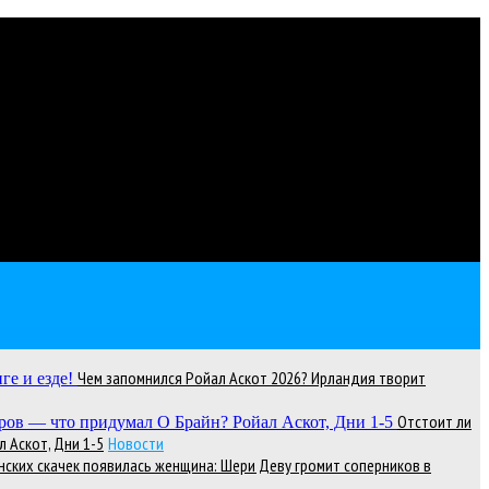
Чем запомнился Ройал Аскот 2026? Ирландия творит
Отстоит ли
 Аскот, Дни 1-5
Новости
нских скачек появилась женщина: Шери Деву громит соперников в