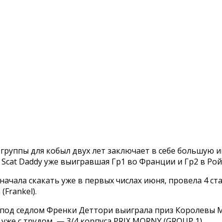
ой группы для кобыл двух лет заключает в себе большую
 Scat Daddy уже выигравшая Гр1 во Франции и Гр2 в Рой
ачала скакать уже в первых числах июня, провела 4 ста
(Frankel).
на под седлом Френки Деттори выиграла приз Королевы М
уже с трудом — 3/4 корпуса PRIX MORNY (GROUP 1).