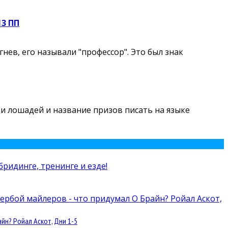
13 ПП
ев, его называли "профессор". Это был знак
чки лошадей и название призов писать на языке
йн? Ройал Аскот, Дни 1-5