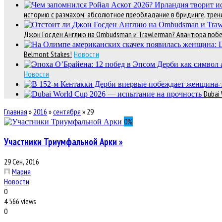
историю с размахом: абсолютное преобладание в бридинге, трени
Джон Госден Англию на Ombudsman и Trawlerman? Авантюра победи
Belmont Stakes!
Новости
Новости
Dubai
Главная
»
2016
»
сентября
»
29
0
%
Участники Триумфальной Арки »
29 Сен, 2016
Мария
Новости
0
4 566 views
0