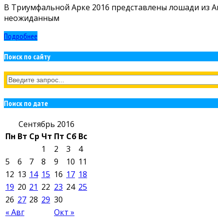
В Триумфальной Арке 2016 представлены лошади из Ан
неожиданным
Подробнее
Поиск по сайту
Поиск по дате
Сентябрь 2016
Пн
Вт
Ср
Чт
Пт
Сб
Вс
1
2
3
4
5
6
7
8
9
10
11
12
13
14
15
16
17
18
19
20
21
22
23
24
25
26
27
28
29
30
« Авг
Окт »