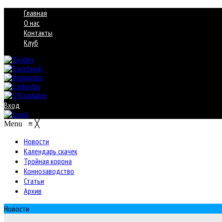
Главная
О нас
Контакты
Клуб
Вход
Menu
≡
╳
Новости
Календарь скачек
Тройная корона
Коннозаводство
Статьи
Архив
Новости