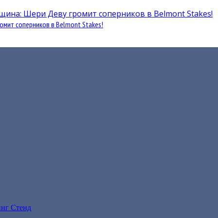
омит соперников в Belmont Stakes!