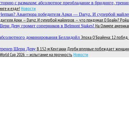
нге и езде!
Новости
теля Арки — Daryz. И супербой майлеров — что придумал О Брайн? Ройал
На Олимпе америка
Эпоха О’Брайена: 12 побе
В 152-м Кентакки Дерби впервые побеждает женщин
 World Cup 2026 — испытание на прочность
Новости