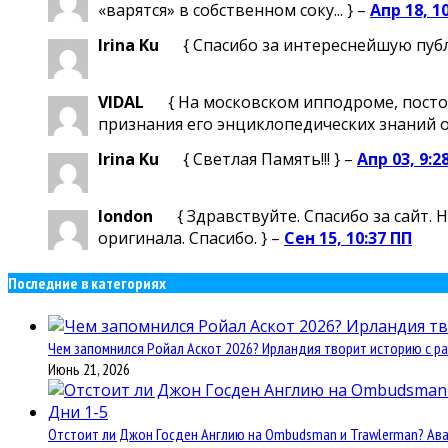
«варятся» в собственном соку... } –
Апр 18, 1
Irina Ku
{ Спасибо за интереснейшую пуб
VIDAL
{ На московском ипподроме, посто
признания его энциклопедических знаний о м
Irina Ku
{ Светлая Память!!! } –
Апр 03, 9:2
london
{ Здравствуйте. Спасибо за сайт.
оригинала. Спасибо. } –
Сен 15, 10:37 ПП
Последние в категориях
Чем запомнился Ройал Аскот 2026? Ирландия творит историю с ра
Июнь 21, 2026
Отстоит ли Джон Госден Англию на Ombudsman и Trawlerman? Авант