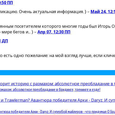
0:50 ПП
ликацию. Очень актуальная информация. } –
Май 24, 12:
янным посетителем которого многие годы был Игорь Огн
ире бегов и... } –
Апр 07, 12:30 ПП
8 ДП
 Но есть одно пожелание: на мой взгляд лучше, если кли
змахом: абсолютное преобладание в бридинге, тренинге и езде!
юра победителя Арки - Daryz. И супербой майлеров - что придумал О Бра