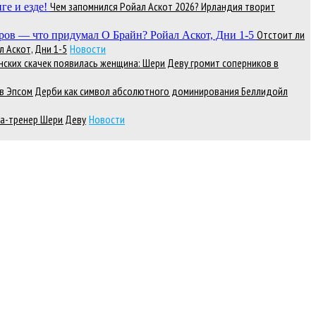
Чем запомнился Ройал Аскот 2026? Ирландия творит
Отстоит ли
 Аскот, Дни 1-5
Новости
нских скачек появилась женщина: Шери Деву громит соперников в
д в Эпсом Дерби как символ абсолютного доминирования Беллидойл
а-тренер Шери Деву
Новости