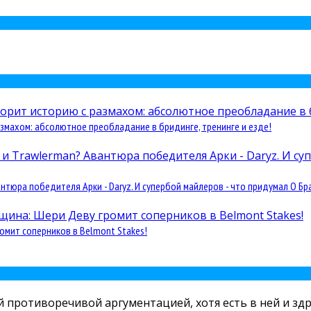
змахом: абсолютное преобладание в бридинге, тренинге и езде!
юра победителя Арки - Daryz. И супербой майлеров - что придумал О Бра
омит соперников в Belmont Stakes!
й противоречивой аргументацией, хотя есть в ней и здр