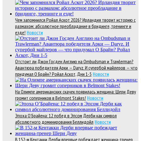
Чем запомнился Ройал Аскот 2026? Ирландия творит историю с
размахом: абсолютное преобладание в бридинге, тренинге и
езде!
Новости
Отстоит ли Джон Госден Англию на Ombudsman и Trawlerman?
Авантюра победителя Арки — Daryz. И супербой майлеров — что
придумал О Брайн? Ройал Аскот, Дни 1-5
Новости
На Олимпе американских скачек появилась женщина: Шери Деву
громит соперников в Belmont Stakes!
Новости
Эпоха О’Брайена: 12 побед в Эпсом Дерби как символ
абсолютного доминирования Беллидойл
Новости
В 152-м Кентакки Дерби впервые побеждает женщина-тренер