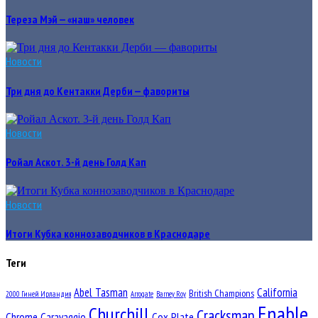
Тереза Мэй — «наш» человек
Новости
Три дня до Кентакки Дерби — фавориты
Новости
Ройал Аскот. 3-й день Голд Кап
Новости
Итоги Кубка коннозаводчиков в Краснодаре
Теги
Abel Tasman
California
British Champions
2000 Гиней Ирландия
Arrogate
Barney Roy
Enable
Churchill
Cracksman
Chrome
Caravaggio
Cox Plate