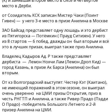
(К) и занявшая второе место в Оксе и четвертое
место в Дерби.
от Созидатель КСК записан Мистер Чаки (Поинт
Гивен) — у него 3-е место в призе Анилина в Москве
ЗАО Байсад представляет одну лошадь и это дербист
из Пятигорска — Потёмкин ( Прауд Ситизен). У него
из 8 стартов — 6 побед, дважды он был вторым и всё
это в лучших призах, выиграл также приз Анилина.
Владелец Кадыров Ад. Р также представляет
дербиста — Лемон Нохчи Лам (Лемон Дроп Кид) —
город Казань, в призе Ак Барса (Анилина) он был
вторым.
От кз Волгоградский выступят: Честер Кэт (Каитано),
не имеющий поражений в этом сезоне, он выиграл
очень уверенно на ЦМИ призы Открытия, приз в
честь РНГТП и Анилина, а также Ривер Прадо (Пэдди
О Прадо) -победитель Большого Летнего и 2-й
призер Анилина на ЦМИ.