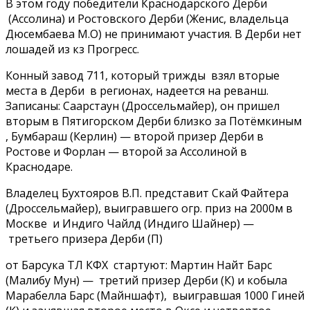
В этом году победители Краснодарского Дерби
(Ассолина) и Ростовского Дерби (Женис, владельца
Дюсембаева М.О) не принимают участия. В Дерби нет
лошадей из кз Прогресс.
Конный завод 711, который трижды взял вторые
места в Дерби в регионах, надеется на реванш.
Записаны: Саарстаун (Дроссельмайер), он пришел
вторым в Пятигорском Дерби близко за Потёмкиным
, Бумбараш (Керлин) — второй призер Дерби в
Ростове и Форлан — второй за Ассолиной в
Краснодаре.
Владелец Бухтояров В.П. представит Скай Файтера
(Дроссельмайер), выигравшего огр. приз на 2000м в
Москве и Индиго Чайлд (Индиго Шайнер) —
третьего призера Дерби (П)
от Барсука ТЛ КФХ стартуют: Мартин Найт Барс
(Малибу Мун) — третий призер Дерби (К) и кобыла
Марабелла Барс (Майншафт), выигравшая 1000 Гиней