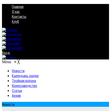
Главная
О нас
Контакты
Клуб
Вход
Menu
≡
╳
Новости
Календарь скачек
Тройная корона
Коннозаводство
Статьи
Архив
Новости