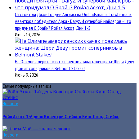
Отстоит ли Джон Госден Англию на Ombudsman и Trawlerman?
Авантюра победителя Арки - Daryz. И супербой майлеров - что
придумал О Брайн? Ройал Аскот, Дни 1-5
Июнь 13, 2026
На Олимпе американских скачек появилась женщина: Шери Деву
громит соперников в Belmont Stakes!
Июнь 9, 2026
Самые популярные записи
Новости
Ройл Аскот. 1-й день Ковентри Стейкс и Кинг Стенд Стейкс
Новости