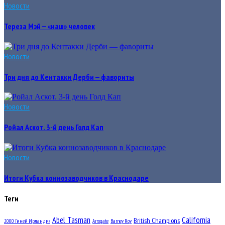
Новости
Тереза Мэй — «наш» человек
Новости
Три дня до Кентакки Дерби — фавориты
Новости
Ройал Аскот. 3-й день Голд Кап
Новости
Итоги Кубка коннозаводчиков в Краснодаре
Теги
Abel Tasman
California
British Champions
2000 Гиней Ирландия
Arrogate
Barney Roy