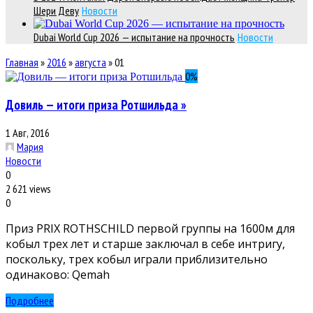
Шери Деву
Новости
Dubai World Cup 2026 — испытание на прочность
Новости
Главная
»
2016
»
августа
»
01
0
%
Довиль — итоги приза Ротшильда »
1 Авг, 2016
Мария
Новости
0
2 621 views
0
Приз PRIX ROTHSCHILD первой группы на 1600м для
кобыл трех лет и старше заключал в себе интригу,
поскольку, трех кобыл играли приблизительно
одинаково: Qemah
Подробнее