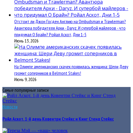
Отстоит ли Джон Госден Англию на Ombudsman и Trawlerman?
Авантюра победителя Арки - Daryz. И супербой майлеров - что
придумал О Брайн? Ройал Аскот, Дни 1-5
Июнь 13, 2026
На Олимпе американских скачек появилась женщина: Шери Деву
громит соперников в Belmont Stakes!
Июнь 9, 2026
Самые популярные записи
Новости
Ройл Аскот. 1-й день Ковентри Стейкс и Кинг Стенд Стейкс