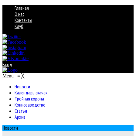
Главная
О нас
Контакты
Клуб
Вход
Menu
≡
╳
Новости
Календарь скачек
Тройная корона
Коннозаводство
Статьи
Архив
Новости