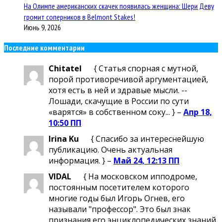
На Олимпе американских скачек появилась женщина: Шери Деву
громит соперников в Belmont Stakes!
Июнь 9, 2026
Последние комментарии
Chitatel
{ Статья спорная с мутной,
порой противоречивой аргументацией,
хотя есть в ней и здравые мысли. --
Лошади, скачущие в России по сути
«варятся» в собственном соку... } –
Апр 18,
10:50 ПП
Irina Ku
{ Спасибо за интереснейшую
публикацию. Очень актуальная
информация. } –
Май 24, 12:13 ПП
VIDAL
{ На московском ипподроме,
постоянным посетителем которого
многие годы был Игорь Огнев, его
называли "профессор". Это был знак
признания его энциклопедических знаний