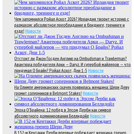
Чем запомнился Ройал Аскот 2026? Ирландия творит историю с
размахом: абсолютное преобладание в бридинге, тренинге и
езде!
Новости
Отстоит ли Джон Госден Англию на Ombudsman и Trawlerman?
Авантюра победителя Арки — Daryz. И супербой майлеров — что
придумал О Брайн? Ройал Аскот, Дни 1-5
Новости
На Олимпе американских скачек появилась женщина: Шери Деву
громит соперников в Belmont Stakes!
Новости
Эпоха О’Брайена: 12 побед в Эпсом Дерби как символ
абсолютного доминирования Беллидойл
Новости
В 152-м Кентакки Дерби впервые побеждает женщина-тренер