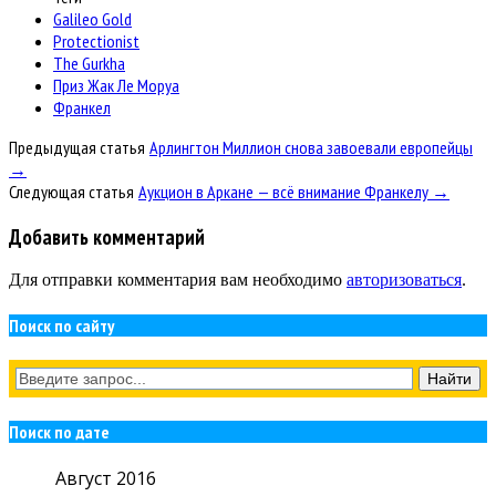
Galileo Gold
Protectionist
The Gurkha
Приз Жак Ле Моруа
Франкел
Предыдущая статья
Арлингтон Миллион снова завоевали европейцы
→
Следующая статья
Аукцион в Аркане — всё внимание Франкелу →
Добавить комментарий
Для отправки комментария вам необходимо
авторизоваться
.
Поиск по сайту
Поиск по дате
Август 2016