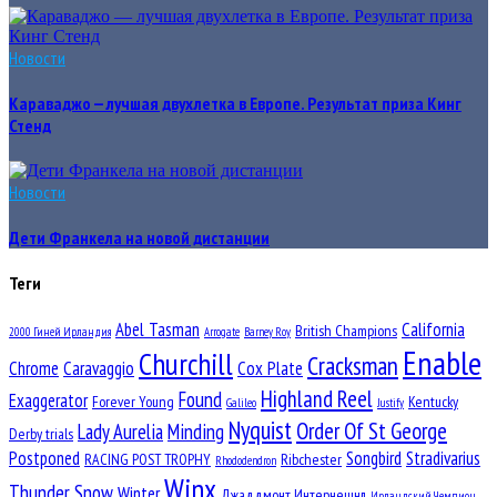
Новости
Караваджо — лучшая двухлетка в Европе. Результат приза Кинг
Стенд
Новости
Дети Франкела на новой дистанции
Теги
Abel Tasman
California
British Champions
2000 Гиней Ирландия
Arrogate
Barney Roy
Enable
Churchill
Cracksman
Chrome
Caravaggio
Cox Plate
Highland Reel
Found
Exaggerator
Forever Young
Kentucky
Galileo
Justify
Nyquist
Order Of St George
Lady Aurelia
Minding
Derby trials
Postponed
Songbird
Stradivarius
RACING POST TROPHY
Ribchester
Rhododendron
Winx
Thunder Snow
Winter
Джаддмонт Интернешнл
Ирландский Чемпион