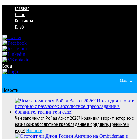
Главная
О нас
Контакты
Клуб
Вход
Menu
≡
Новости
Чем запомнился Ройал Аскот 2026? Ирландия творит историю с
размахом: абсолютное преобладание в бридинге, тренинге и
езде!
Новости