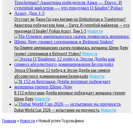
Отстоит ли Джон Госден Англию на Ombudsman и Trawlerman?
Авантюра победителя Арки — Daryz. И супербой майлеров — что
придумал О Брайн? Ройал Аскот, Дни 1-5
Новости
На Олимпе американских скачек появилась женщина: Шери Деву
громит соперников в Belmont Stakes!
Новости
Эпоха О’Брайена: 12 побед в Эпсом Дерби как символ
абсолютного доминирования Беллидойл
Новости
В 152-м Кентакки Дерби впервые побеждает женщина-тренер
Шери Деву
Новости
Dubai World Cup 2026 — испытание на прочность
Новости
Главная
»
Новости
»
Новый успех Годольфина