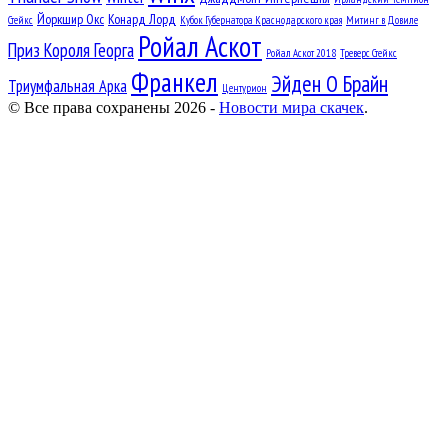
Йоркшир Окс
Конард Лорд
Стейкс
Кубок Губернатора Краснодарского края
Митинг в Довиле
Ройал Аскот
Приз Короля Георга
Ройал Аскот 2018
Треверс Стейкс
Франкел
Эйден О Брайн
Триумфальная Арка
Центурион
© Все права сохранены 2026 -
Новости мира скачек
.