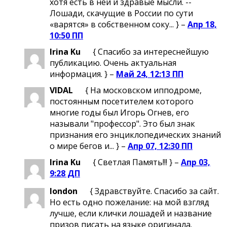
хотя есть в ней и здравые мысли. --
Лошади, скачущие в России по сути
«варятся» в собственном соку... } –
Апр 18,
10:50 ПП
Irina Ku
{ Спасибо за интереснейшую
публикацию. Очень актуальная
информация. } –
Май 24, 12:13 ПП
VIDAL
{ На московском ипподроме,
постоянным посетителем которого
многие годы был Игорь Огнев, его
называли "профессор". Это был знак
признания его энциклопедических знаний
о мире бегов и... } –
Апр 07, 12:30 ПП
Irina Ku
{ Светлая Память!!! } –
Апр 03,
9:28 ДП
london
{ Здравствуйте. Спасибо за сайт.
Но есть одно пожелание: на мой взгляд
лучше, если клички лошадей и название
призов писать на языке оригинала.