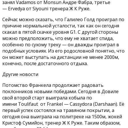
занял Vadamos от Monsun Андре Фабра, третье
— Ervedya от Siyouni тренера Ж К Руже.
Сейчас можно сказать, что Галилео Голд проиграл по
причине нормальной усталости, так как он сегодня
скакал в пятой скачке уровня G1. С другой стороны
можно предположить, что ему не хватает спида,
особенно по сухому треку — он дважды проиграл в
подобных условиях. Из его родословной понятно, что
он может выступать на дистанции не менее 2000м,
конечно, после достаточного отдыха.
Другие новости
Потомство Франкела продолжает радовать
поклонников новыми победами. Сегодня в Довиле
свой второй старт выиграла кобыла по
имени Toulifaut от Frankel — Cassydora (Darshaan). Её
первый успех состоялся на травяном покрытии, а
сегодня она выиграла на политреке на 1500м, жокей
Кристоф Сумийон, тренер Ж К Руже. Таким образом,