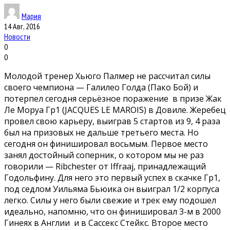
Мария
14 Авг, 2016
Новости
0
0
Молодой тренер Хьюго Палмер не рассчитал силы
своего чемпиона — Галилео Голда (Пако Бой) и
потерпел сегодня серьёзное поражение в призе Жак
Ле Моруа Гр1 (JACQUES LE MAROIS) в Довиле. Жеребец
провел свою карьеру, выиграв 5 стартов из 9, 4 раза
был на призовых не дальше третьего места. Но
сегодня он финишировал восьмым. Первое место
занял достойный соперник, о котором мы не раз
говорили — Ribchester от Iffraaj, принадлежащий
Годольфину. Для него это первый успех в скачке Гр1,
под седлом Уильяма Бьюика он выиграл 1/2 корпуса
легко. Силы у него были свежие и трек ему подошел
идеально, напомню, что он финишировал 3-м в 2000
Гинеях в Англии и в Сассекс Стейкс. Второе место