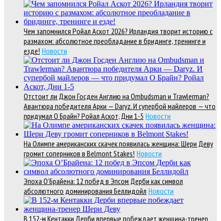
Чем запомнился Ройал Аскот 2026? Ирландия творит историю с
размахом: абсолютное преобладание в бридинге, тренинге и
езде!
Новости
Отстоит ли Джон Госден Англию на Ombudsman и Trawlerman?
Авантюра победителя Арки — Daryz. И супербой майлеров — что
придумал О Брайн? Ройал Аскот, Дни 1-5
Новости
На Олимпе американских скачек появилась женщина: Шери Деву
громит соперников в Belmont Stakes!
Новости
Эпоха О’Брайена: 12 побед в Эпсом Дерби как символ
абсолютного доминирования Беллидойл
Новости
В 152-м Кентакки Дерби впервые побеждает женщина-тренер