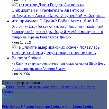
Отстоит ли Джон Госден Англию на Ombudsman и Trawlerman?
Авантюра победителя Арки - Daryz. И супербой майлеров - что
придумал О Брайн? Ройал Аскот, Дни 1-5
Июнь 13, 2026
На Олимпе американских скачек появилась женщина: Шери Деву
громит соперников в Belmont Stakes!
Июнь 9, 2026
Самые популярные записи
Новости
Ройл Аскот. 1-й день Ковентри Стейкс и Кинг Стенд Стейкс