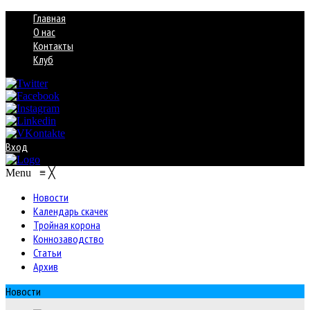
Главная
О нас
Контакты
Клуб
Вход
Menu
≡
╳
Новости
Календарь скачек
Тройная корона
Коннозаводство
Статьи
Архив
Новости