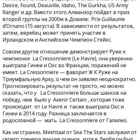
Desire, Found, Deauville, Idaho, The Gurkha, US Army
Ranger и др. Вместо этого Алманзор пойдет в приз
второй группы на 2000м в Довиле: Prix Guillaume
d’Ornano (15 августа). В зависимости от результатов,
затем, жеребец может принять участие в
Ирландском и Английском Чемпион Стейкс.
Совсем другое отношение демонстрирует Руже к
чемпионке La Cressonniere (Le Havre), она уверенно
выиграла Гинеи и Окс во Франции, поражений не
имеет. La Cressonniere — фаворит Ж К Руже на
Триумфальную Арку, о чем он заявлял неоднократно.
Прогнозировать результат не просто, но можно
сказать, что у La Cressonniere больше шансов на
победу, чем было у Avenir Certain , которая тоже
происходит от Le Havre и также выиграла Окс и
Гинеи в 2014 году. Разница заключается в
родословной — мать La Cressonniere от Галилео.
Как ни странно, Mekhtaal от Sea The Stars заслужил от
своего тренера лучших оценок, хотя в Дерби он был