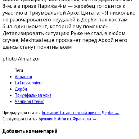
8-м, а в призе Парижа 4-м — жеребец готовится к
участию в Триумфальной Арке. Цитата: » Я нисколько
не разочарован его неудачей в Дерби, так как там
был один момент, который ему помешал».
Детализировать ситуацию Руже не стал, в любом
случае, Mekhtaal еще проскачет перед Аркой и его
шансы станут понятны всем.
photo Almanzor
Теги
Almanzor
La Cressonniere
Дерби
Триумфальная Арка
Чемпион Стейкс
Предыдущая статья
Большой Татарстанский приз — Дерби →
Следующая статья
Бруклин Бобби от Франкела →
Добавить комментарий