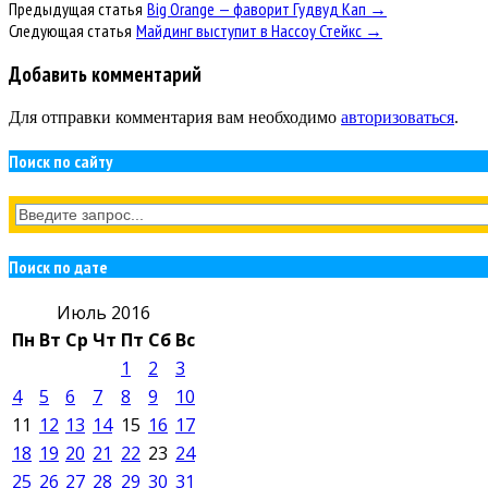
Предыдущая статья
Big Orange — фаворит Гудвуд Кап →
Следующая статья
Майдинг выступит в Нассоу Стейкс →
Добавить комментарий
Для отправки комментария вам необходимо
авторизоваться
.
Поиск по сайту
Поиск по дате
Июль 2016
Пн
Вт
Ср
Чт
Пт
Сб
Вс
1
2
3
4
5
6
7
8
9
10
11
12
13
14
15
16
17
18
19
20
21
22
23
24
25
26
27
28
29
30
31