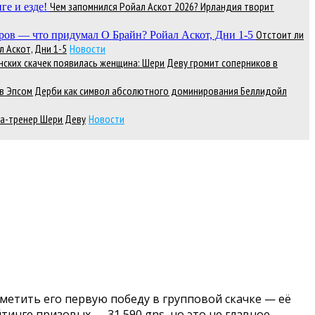
Чем запомнился Ройал Аскот 2026? Ирландия творит
Отстоит ли
 Аскот, Дни 1-5
Новости
нских скачек появилась женщина: Шери Деву громит соперников в
д в Эпсом Дерби как символ абсолютного доминирования Беллидойл
а-тренер Шери Деву
Новости
метить его первую победу в групповой скачке — её
йтинге призовых — 31 590 gns, но это не главное.