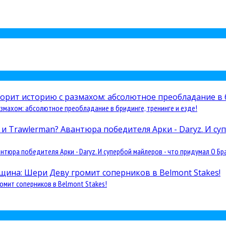
змахом: абсолютное преобладание в бридинге, тренинге и езде!
юра победителя Арки - Daryz. И супербой майлеров - что придумал О Бра
омит соперников в Belmont Stakes!