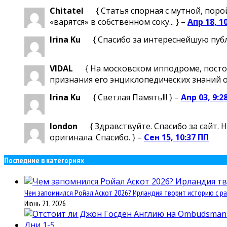
Chitatel
{ Статья спорная с мутной, поро
«варятся» в собственном соку... } –
Апр 18, 1
Irina Ku
{ Спасибо за интереснейшую пуб
VIDAL
{ На московском ипподроме, посто
признания его энциклопедических знаний о м
Irina Ku
{ Светлая Память!!! } –
Апр 03, 9:2
london
{ Здравствуйте. Спасибо за сайт.
оригинала. Спасибо. } –
Сен 15, 10:37 ПП
Последние в категориях
Чем запомнился Ройал Аскот 2026? Ирландия творит историю с ра
Июнь 21, 2026