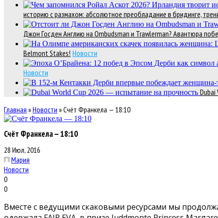
историю с размахом: абсолютное преобладание в бридинге, трени
Джон Госден Англию на Ombudsman и Trawlerman? Авантюра победи
Belmont Stakes!
Новости
Новости
Dubai
Главная
»
Новости
»
Счёт Франкела — 18:10
Счёт Франкела — 18:10
28 Июл, 2016
Мария
Новости
0
0
Вместе с ведущими скаковыми ресурсами мы продолжае
одержала FAIR EVA в призе Juddmonte Princess Margaret