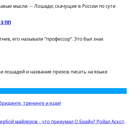
авые мысли. -- Лошади, скачущие в России по сути
13 ПП
ев, его называли "профессор". Это был знак
чки лошадей и название призов писать на языке