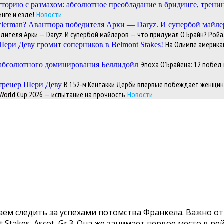
нге и езде!
Новости
теля Арки — Daryz. И супербой майлеров — что придумал О Брайн? Ройал
На Олимпе америка
Эпоха О’Брайена: 12 побе
В 152-м Кентакки Дерби впервые побеждает женщин
 World Cup 2026 — испытание на прочность
Новости
м следить за успехами потомства Франкела. Важно от
 Stakes, Ascot, Gr.3. Она же занимает первое место в ре