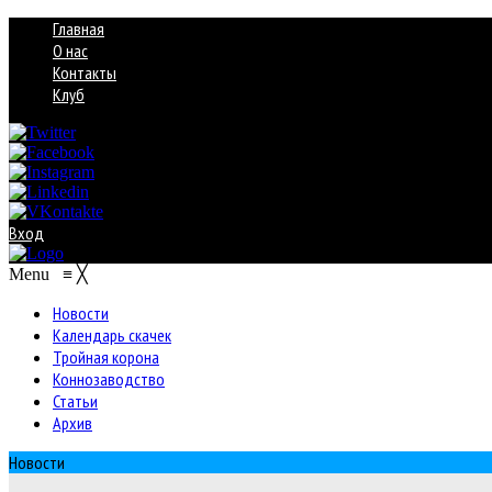
Главная
О нас
Контакты
Клуб
Вход
Menu
≡
╳
Новости
Календарь скачек
Тройная корона
Коннозаводство
Статьи
Архив
Новости