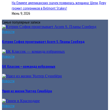
На Олимпе американских скачек появилась женщина: Шери Деву
громит соперников в Belmont Stakes!
Июнь 9, 2026
Самые популярные записи
Новости
Кэтрин София проигрывает Acorn S. Планы Сонберд
Новости
БК Классик — команда избранных
Новости
Ушел из жизни Уолтер Суинбёрн
Новости