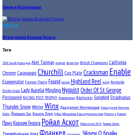
Гинеи в Краснодаре
Новости
Итоги приза Короля Георга
Теги
Abel Tasman
California
British Champions
2000 Гиней Ирландия
Arrogate
Barney Roy
Enable
Churchill
Cracksman
Chrome
Caravaggio
Cox Plate
Highland Reel
Found
Exaggerator
Forever Young
Kentucky
Galileo
Justify
Nyquist
Order Of St George
Lady Aurelia
Minding
Derby trials
Postponed
Songbird
Stradivarius
RACING POST TROPHY
Ribchester
Rhododendron
Winx
Thunder Snow
Winter
Джаддмонт Интернешнл
Ирландский Чемпион
Йоркшир Окс
Конард Лорд
Стейкс
Кубок Губернатора Краснодарского края
Митинг в Довиле
Ройал Аскот
Приз Короля Георга
Ройал Аскот 2018
Треверс Стейкс
Франкел
Эйден О Брайн
Триумфальная Арка
Центурион