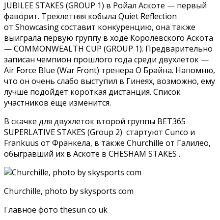
JUBILEE STAKES (GROUP 1) в Ройал Аскоте — первый
фаворит. Трехлетняя кобыла Quiet Reflection
от Showcasing составит конкуренцию, она также
выиграла первую группу в ходе Королевского Аскота
— COMMONWEALTH CUP (GROUP 1). Предварительно
записан чемпион прошлого года среди двухлеток —
Air Force Blue (War Front) тренера О Брайна. Напомню,
что он очень слабо выступил в Гинеях, возможно, ему
лучше подойдет короткая дистанция. Список
участников еще изменится.
В скачке для двухлеток второй группы BET365
SUPERLATIVE STAKES (Group 2) стартуют Cunco и
Frankuus от Франкела, в также Churchille от Галилео,
обыгравший их в Аскоте в CHESHAM STAKES .
Churchille, photo by skysports com
Главное фото thesun co uk