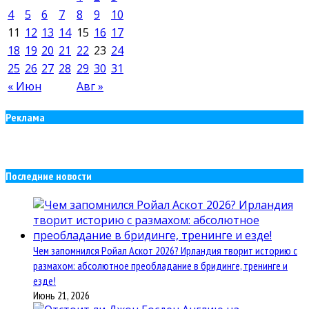
4
5
6
7
8
9
10
11
12
13
14
15
16
17
18
19
20
21
22
23
24
25
26
27
28
29
30
31
« Июн
Авг »
Реклама
Последние новости
Чем запомнился Ройал Аскот 2026? Ирландия творит историю с
размахом: абсолютное преобладание в бридинге, тренинге и
езде!
Июнь 21, 2026