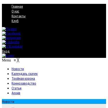
Главная
О нас
Контакты
Клуб
Вход
Menu
≡
╳
Новости
Календарь скачек
Тройная корона
Коннозаводство
Статьи
Архив
Новости