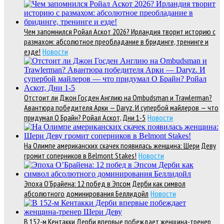
Чем запомнился Ройал Аскот 2026? Ирландия творит историю с
размахом: абсолютное преобладание в бридинге, тренинге и
езде!
Новости
Отстоит ли Джон Госден Англию на Ombudsman и Trawlerman?
Авантюра победителя Арки — Daryz. И супербой майлеров — что
придумал О Брайн? Ройал Аскот, Дни 1-5
Новости
На Олимпе американских скачек появилась женщина: Шери Деву
громит соперников в Belmont Stakes!
Новости
Эпоха О’Брайена: 12 побед в Эпсом Дерби как символ
абсолютного доминирования Беллидойл
Новости
В 152-м Кентакки Дерби впервые побеждает женщина-тренер