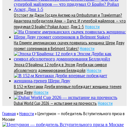
Отстоит ли Джон Госден Англию на Ombudsman и Trawlerman?
Авантюра победителя Арки — Daryz. И супербой майлеров — что
придумал О Брайн? Ройал Аскот, Дни 1-5
Новости
На Олимпе американских скачек появилась женщина: Шери Деву
громит соперников в Belmont Stakes!
Новости
Эпоха О’Брайена: 12 побед в Эпсом Дерби как символ
абсолютного доминирования Беллидойл
Новости
В 152-м Кентакки Дерби впервые побеждает женщина-тренер
Шери Деву
Новости
Dubai World Cup 2026 — испытание на прочность
Новости
Главная
»
Новости
»
Центурион — победитель Вступительного приза в
Москве