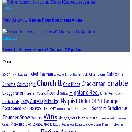
Новости
Ройл Аскот. 1-й день Приз Королевы Анны
Новости
Seventh Heaven — пятый Окс для О Брайна
Теги
Abel Tasman
California
British Champions
2000 Гиней Ирландия
Arrogate
Barney Roy
Enable
Churchill
Cracksman
Chrome
Caravaggio
Cox Plate
Highland Reel
Found
Exaggerator
Forever Young
Kentucky
Galileo
Justify
Nyquist
Order Of St George
Lady Aurelia
Minding
Derby trials
Postponed
Songbird
Stradivarius
RACING POST TROPHY
Ribchester
Rhododendron
Winx
Thunder Snow
Winter
Джаддмонт Интернешнл
Ирландский Чемпион
Йоркшир Окс
Конард Лорд
Стейкс
Кубок Губернатора Краснодарского края
Митинг в Довиле