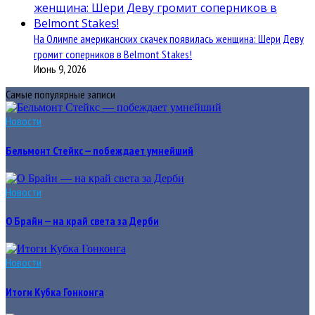
На Олимпе американских скачек появилась женщина: Шери Деву
громит соперников в Belmont Stakes!
Июнь 9, 2026
Самые популярные записи
Новости
Бельмонт Стейкс — побеждает умнейший
Новости
О Брайн — на край света за Дерби
Новости
Итоги Кубка Гонконга