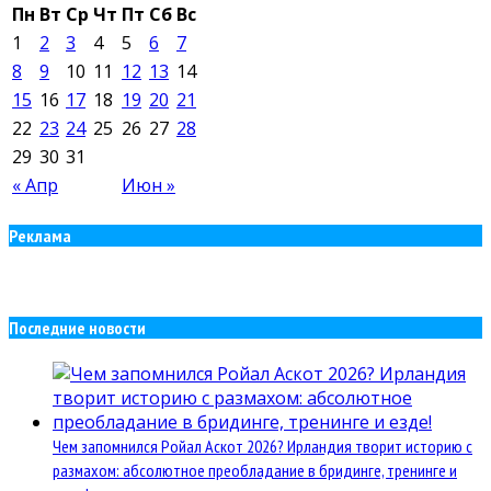
Пн
Вт
Ср
Чт
Пт
Сб
Вс
1
2
3
4
5
6
7
8
9
10
11
12
13
14
15
16
17
18
19
20
21
22
23
24
25
26
27
28
29
30
31
« Апр
Июн »
Реклама
Последние новости
Чем запомнился Ройал Аскот 2026? Ирландия творит историю с
размахом: абсолютное преобладание в бридинге, тренинге и