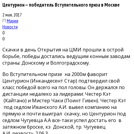
Центурион — победитель Вступительного приза в Москве
2 мая, 2017
Мария
Новости
0
0
Скачки в день Открытия на ЦМИ прошли в острой
борьбе, победы достались ведущим конным заводам
страны: Донскому и Волгоградскому.
Во Вступительном призе на 2000м фаворит
Центурион (Инкандесент Стар) подтвердил свой
класс победой всего на пол головы. Он держался по
дистанции недалеко за лидерами: Честер Кэт
(Кайтано) и Мистер Чаки (Поинт Гивен). Честер Кэт
под седлом Иванского А.И. вывел компанию на
прямую и почти выиграл скачку, но Центурион под
седлом Чугуевца А.А все-таки успел достать его в
затяжном броске, кз Донской, тр. Чугуевец
А.И.,резвость 2.06.3