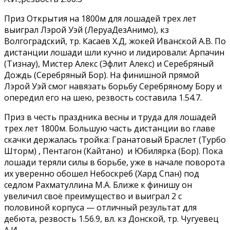
Приз Открытия на 1800м для лошадей трех лет
выиграл Лэрой Уэй (ЛеруаДезАнимо), кз
Волгоградский, тр. Касаев Х.Д, жокей Иванской А.В. По
дистанции лошади шли кучно и лидировали: Арпачин
(Тизнау), Мистер Алекс (Эфлит Алекс) и Серебряный
Дождь (Серебряный Бор). На финишной прямой
Лэрой Уэй смог навязать борьбу Серебряному Бору и
опередил его на шею, резвость составила 1.54.7.
Приз в честь праздника весны и труда для лошадей
трех лет 1800м. Большую часть дистанции во главе
скачки держалась тройка: Гранатовый Браслет (Турбо
Шторм) , Пентагон (Кайтано) и Юбилярка (Бор). Пока
лошади теряли силы в борьбе, уже в начале поворота
их уверенно обошел Небоскреб (Хард Спан) под
седлом Рахматуллина М.А. Ближе к финишу он
увеличил своё преимущество и выиграл 2 с
половиной корпуса — отличный результат для
дебюта, резвость 1.56.9, вл. кз Донской, тр. Чугуевец
А.И.