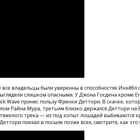
не все владельцы были уверенны в способностях Инэйбл
 выглядели слишком опасными. У Джона Госдена кроме Ena
ick Wave принес пользу Френки Деттори. В скачке, кото
лом Райна Мура, третьим близко держался Деттори на E
ет тяжелого трека — из под копыт лошадей выбиваются к
ттори поехал в посыле позже всех, смотрите, как это 