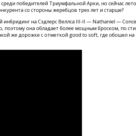
среди победителей Триумфальной Арки, но сейчас лето.
нкурента со стороны жеребцов трех лет и старше?
нбридинг на Сэдлерс Веллса III-II — Nathaniel — Concent
, поэтому она обладает более мощным броском, по ст
ой же дорожке с отметкой good to soft, где обошел на 2