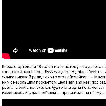
Вчера стартовали 10 голов и это потому, что далеко 
соперники, как Idaho, Ulysses и даже Highland Reel не
скачке никакой роли, так что его пейсмейкер — Maver
ним с небольшим просветом шел Highland Reel под сед
рвется в бой в начале, как будто она одна не замеча
изменилась и в дальнейшем — при выходе на прямую Де