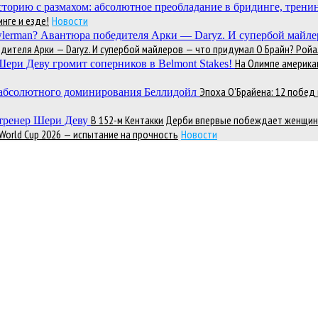
нге и езде!
Новости
теля Арки — Daryz. И супербой майлеров — что придумал О Брайн? Ройал
На Олимпе америка
Эпоха О’Брайена: 12 побе
В 152-м Кентакки Дерби впервые побеждает женщин
 World Cup 2026 — испытание на прочность
Новости