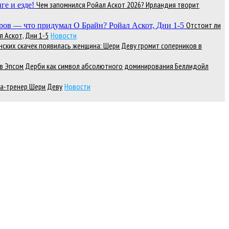
Чем запомнился Ройал Аскот 2026? Ирландия творит
Отстоит ли
 Аскот, Дни 1-5
Новости
нских скачек появилась женщина: Шери Деву громит соперников в
д в Эпсом Дерби как символ абсолютного доминирования Беллидойл
а-тренер Шери Деву
Новости