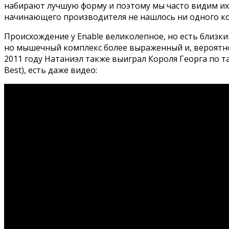
набирают лучшую форму и поэтому мы часто видим их 
начинающего производителя не нашлось ни одного ко
Происхождение у Enable великолепное, но есть близкий и
но мышечный комплекс более выраженный и, вероятно
2011 году Натаниэл также выиграл Короля Георга по так
Best), есть даже видео: