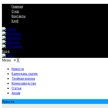
Главная
О нас
Контакты
Клуб
Вход
Menu
≡
╳
Новости
Календарь скачек
Тройная корона
Коннозаводство
Статьи
Архив
Новости