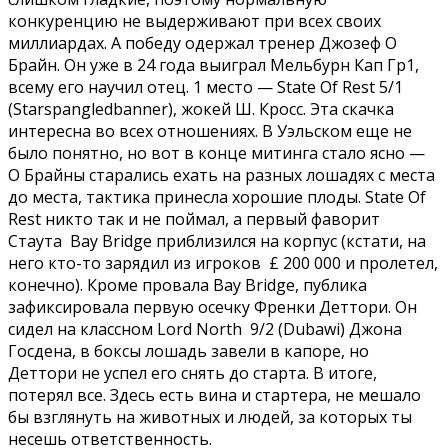
конкуренцию не выдерживают при всех своих
миллиардах. А победу одержал тренер Джозеф О
Брайн. Он уже в 24 года выиграл Мельбурн Кап Гр1,
всему его научил отец. 1 место — State Of Rest 5/1
(Starspangledbanner), жокей Ш. Кросс. Эта скачка
интересна во всех отношениях. В Уэльском еще не
было понятно, но вот в конце митинга стало ясно —
О Брайны старались ехать на разных лошадях с места
до места, тактика принесла хорошие плоды. State Of
Rest никто так и не поймал, а первый фаворит
Стаута Bay Bridge приблизился на корпус (кстати, на
него кто-то зарядил из игроков £ 200 000 и пролетел,
конечно). Кроме провала Bay Bridge, публика
зафиксировала первую осечку Френки Деттори. Он
сидел на классном Lord North 9/2 (Dubawi) Джона
Госдена, в боксы лошадь завели в капоре, но
Деттори не успел его снять до старта. В итоге,
потерял все. Здесь есть вина и стартера, не мешало
бы взглянуть на животных и людей, за которых ты
несешь ответственность.