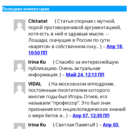
Последние комментарии
Chitatel
{ Статья спорная с мутной,
порой противоречивой аргументацией,
хотя есть в ней и здравые мысли. --
Лошади, скачущие в России по сути
«варятся» в собственном соку... } –
Апр 18,
10:50 ПП
Irina Ku
{ Спасибо за интереснейшую
публикацию. Очень актуальная
информация. } –
Май 24, 12:13 ПП
VIDAL
{ На московском ипподроме,
постоянным посетителем которого
многие годы был Игорь Огнев, его
называли "профессор". Это был знак
признания его энциклопедических знаний
о мире бегов и... } –
Апр 07, 12:30 ПП
Irina Ku
{ Светлая Память!!! } –
Апр 03,