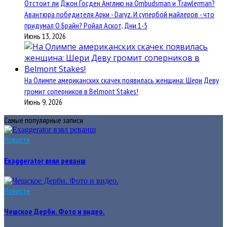
Отстоит ли Джон Госден Англию на Ombudsman и Trawlerman?
Авантюра победителя Арки - Daryz. И супербой майлеров - что
придумал О Брайн? Ройал Аскот, Дни 1-5
Июнь 13, 2026
На Олимпе американских скачек появилась женщина: Шери Деву
громит соперников в Belmont Stakes!
Июнь 9, 2026
Самые популярные записи
Новости
Exaggerator взял реванш
Новости
Чешское Дерби. Фото и видео.