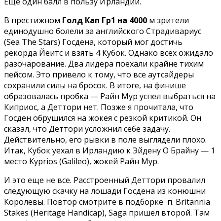
Еще один балл в пользу Ирландии.
В престижном
Голд Кап Гр1 на 4000
м зрители
единодушно болели за английского Страдивариус
(Sea The Stars) Госдена, который мог достичь
рекорда Йеитс и взять 4 Кубок. Однако всех ожидало
разочарование. Два лидера поехали крайне тихим
пейсом. Это привело к тому, что все аутсайдеры
сохранили силы на бросок. В итоге, на финише
образовалась пробка — Райн Мур успел выбраться на
Киприос, а Деттори нет. Позже я прочитала, что
Госден обрушился на жокея с резкой критикой. Он
сказал, что Деттори усложнил себе задачу.
Действительно, его рывки в поле выглядели плохо.
Итак, Кубок уехал в Ирландию к Эйдену О Брайну — 1
место Kyprios (Galileo), жокей Райн Мур.
И это еще не все. Расстроенный Деттори провалил
следующую скачку на лошади Госдена из конюшни
Королевы. Повтор смотрите в подборке п. Britannia
Stakes (Heritage Handicap), Saga пришел второй. Там