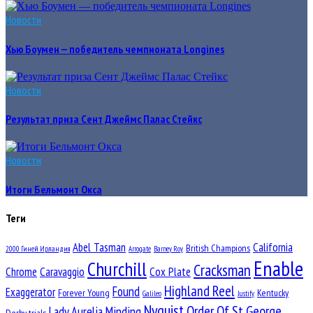
Новости
Хью Боумен — победитель чемпионата Longines
Новости
Результат приза Сент Джеймс Палас Стейкс
Новости
Итоги Бельмонт Окса
Теги
Abel Tasman
California
British Champions
2000 Гиней Ирландия
Arrogate
Barney Roy
Enable
Churchill
Cracksman
Chrome
Caravaggio
Cox Plate
Highland Reel
Found
Exaggerator
Forever Young
Kentucky
Galileo
Justify
Nyquist
Order Of St George
Lady Aurelia
Minding