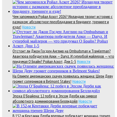
Чем запомнился Ройал Аскот 2026? Ирландия творит историю с
размахом: абсолютное преобладание в бридинге, тренинге и
езде!
Новости
Отстоит ли Джон Госден Англию на Ombudsman и Trawlerman?
Авантюра победителя Арки — Daryz. И супербой майлеров — что
придумал О Брайн? Ройал Аскот, Дни 1-5
Новости
На Олимпе американских скачек появилась женщина: Шери Деву
громит соперников в Belmont Stakes!
Новости
Эпоха О’Брайена: 12 побед в Эпсом Дерби как символ
абсолютного доминирования Беллидойл
Новости
В 152-м Кентакки Дерби впервые побеждает женщина-тренер