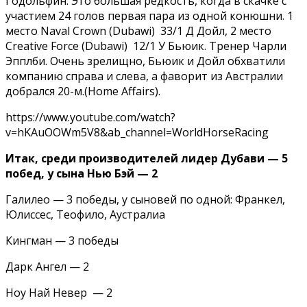
Годольфин. Это большая редкость, когда в скачке с
участием 24 голов первая пара из одной конюшни. 1
место Naval Crown (Dubawi) 33/1 Д Дойл, 2 место
Creative Force (Dubawi) 12/1 У Бьюик. Тренер Чарли
Эпплби. Очень зрелищно, Бьюик и Дойл обхватили
компанию справа и слева, а фаворит из Австралии
добрался 20-м.(Home Affairs).
https://www.youtube.com/watch?
v=hKAuOOWm5V8&ab_channel=WorldHorseRacing
Итак, среди производителей лидер Дубави — 5
побед, у сына Нью Бэй — 2
Галилео — 3 победы, у сыновей по одной: Франкел,
Юлиссес, Теофило, Аустралиа
Кингман — 3 победы
Дарк Ангел — 2
Ноу Най Невер — 2