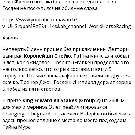
езда Френки похожа больше на вредительство.
Госден не поскупился на обидные слова.
https://www.youtube.com/watch?
v=UHSrqpaMRgE&t=14s&ab_channel=WorldHorseRacing
4 день
Четвертый день прошел без приключений. Деттори
выиграл
Коронейшн Стейкс Гр1
на милю для кобыл
3 лет, как ожидалось. Inspiral (Frankel) проделала это
настолько легко, что отрыв составил почти 5
корпусов. Прочие лошади финишировали «в другой»
скачке. Тренер Джон Госден. Инспирал держит серию
5 побед из пяти стартов.
В призе
King Edward VII Stakes (Group 2)
на 2400 м
для жер и меринов 3 лет реабилитировался
Changingoftheguard от Галилео. В Дерби он был 5-м, а
здесь прошел отлично с места до места под седлом
Райна Мура.