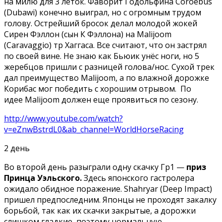
на милю для 3 леток. Фаворит Годольфина Coroebus
(Dubawi) конечно выиграл, но с огромным трудом
голову. Острейший бросок делал молодой жокей
Сирен Фэллон (сын К Фэллона) на Malijoom
(Caravaggio) тр Хаггаса. Все считают, что он застрял
по своей вине. Не знаю как Бьюик унёс ноги, но 5
жеребцов пришли с разницей голова/нос. Сухой трек
дал преимущество Malijoom, а по влажной дорожке
Корибас мог победить с хорошим отрывом. По
идее Malijoom должен еще проявиться по сезону.
http://www.youtube.com/watch?
v=eZnwBstrdL0&ab_channel=WorldHorseRacing
2 день
Во второй день разыграли одну скачку Гр1 —
приз
Принца Уэльского.
Здесь японского гастролера
ожидало обидное поражение. Shahryar (Deep Impact)
пришел предпоследним. Японцы не проходят закалку
борьбой, так как их скачки закрытые, а дорожки
слишком гладкие, поэтому нормальную