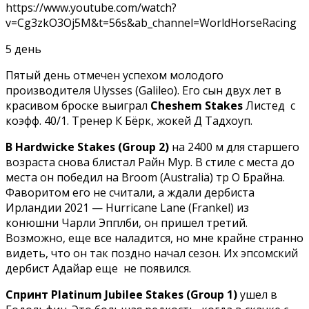
https://www.youtube.com/watch?
v=Cg3zkO3Oj5M&t=56s&ab_channel=WorldHorseRacing
5 день
Пятый день отмечен успехом молодого
производителя Ulysses (Galileo). Его сын двух лет в
красивом броске выиграл
Cheshem Stakes
Листед с
коэфф. 40/1. Тренер К Бёрк, жокей Д Тадхоуп.
В Hardwicke Stakes (Group 2)
на 2400 м для старшего
возраста снова блистал Райн Мур. В стиле с места до
места он победил на Broom (Australia) тр О Брайна.
Фаворитом его не считали, а ждали дербиста
Ирландии 2021 — Hurricane Lane (Frankel) из
конюшни Чарли Эпплби, он пришел третий.
Возможно, еще все наладится, но мне крайне странно
видеть, что он так поздно начал сезон. Их эпсомский
дербист Адайар еще не появился.
Спринт Platinum Jubilee Stakes (Group 1)
ушел в