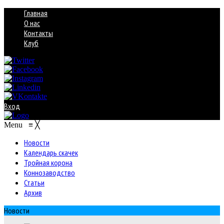
Главная
О нас
Контакты
Клуб
Вход
Menu
≡
╳
Новости
Календарь скачек
Тройная корона
Коннозаводство
Статьи
Архив
Новости