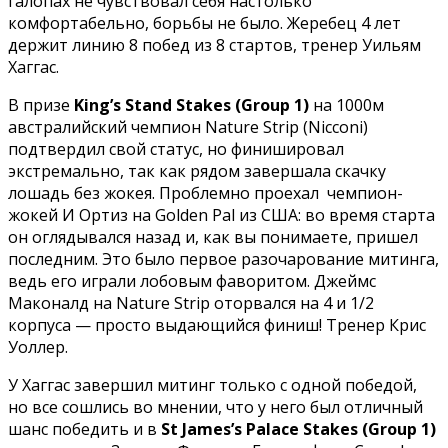
галопах не чувствовал себя настолько
комфортабельно, борьбы не было. Жеребец 4 лет
держит линию 8 побед из 8 стартов, тренер Уильям
Хаггас.
В призе
King’s Stand Stakes (Group 1)
на 1000м
австралийский чемпион Nature Strip (Nicconi)
подтвердил свой статус, но финишировал
экстремально, так как рядом завершала скачку
лошадь без жокея. Проблемно проехал чемпион-
жокей И Ортиз на Golden Pal из США: во время старта
он оглядывался назад и, как вы понимаете, пришел
последним. Это было первое разочарование митинга,
ведь его играли лобовым фаворитом. Джеймс
Маконалд на Nature Strip оторвался на 4 и 1/2
корпуса — просто выдающийся финиш! Тренер Крис
Уоллер.
У Хаггас завершил митинг только с одной победой,
но все сошлись во мнении, что у него был отличный
шанс победить и в
St James’s Palace Stakes (Group 1)