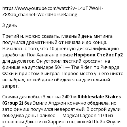
https://www.youtube.com/watch?v=L4uT7WoH-
Z8&ab_channel=WorldHorseRacing
3 день
Третий и, можно сказать, главный день митинга
получился драматичный от начала и до конца.
Началось с того, что 10 дневную дисквалификацию
заработал Пол Ханаган в призе
Норфолк Стейкс Гр2
для двухлеток. Он устроил жесткий кроссинг на
финише на аутсайдере 50/1 — The Rider тр Ричарда
Фахи и при этом выиграл. Первое место у него никто
не забрал, жокей даже обиделся на длительный
запрет.
Скачка для кобыл 3 лет на 2400 м
Ribblesdale Stakes
(Group 2)
без Эмили Апджон конечно обеднела, но
зато финиш получился невероятный. В острой дуэли
победила дочь Галилео — Magical Lagoon 11/4 из
конюшни Джессики Харрингтон, жокей Шейн Фоули.