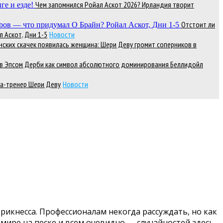
Чем запомнился Ройал Аскот 2026? Ирландия творит
Отстоит ли
 Аскот, Дни 1-5
Новости
нских скачек появилась женщина: Шери Деву громит соперников в
д в Эпсом Дерби как символ абсолютного доминирования Беллидойл
а-тренер Шери Деву
Новости
рикнесса. Профессионалам некогда рассуждать, но как
мире на песке и всем очевидно — случайностей здесь