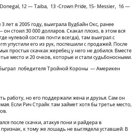
Donegal, 12 — Taiba, 13 -Crown Pride, 15- Messier, 16 —
 3 лет в 2005 году, выиграла Вудбайн Окс, ранее
он стоил 30 000 долларов. Скакал плохо, в этом вся
де нулевой состав почти всегда), там выиграл с
rm упустили его из рук, поспешили с продажей. После
ых простых скачках жеребец у него не добился. Вместе
ретье место и 20 очков, которые и стали судьбоносными.
то обыграл победителя Тройной Короны — Америкен
ть работу, но его поддержали жена и друзья. Сам он
мая. Если Рич Страйк там займет хотя бы третье место,
ов.
лся после скачки, атакуя пони и райдера в
признак, к тому же лошадь не выглядела уставшей. В