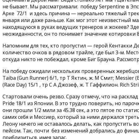
не бывает. Мы рассматривали: победу Serpentine в Эп
Арке 72/1 и здесь причина — нереально тяжелый трек.
января или даже раньше. Как мог этот неизвестный м
находящуюся в руках ведущих тренеров и жокеев? Здес
неожиданности, он то понимает значение котировки 80
Напомним для тех, кто пропустил — герой Кентакки Дер
количество очков в рядовом трайле, где был 3-м. Мест
откуда никто не побеждал, кроме Биг Брауна. Рассмотр
На победу ожидали нескольких проверенных жеребцов: Epi
Taiba (Gun Runner) 6/1, тр Т Яктин, ж. М Смит; Messier 
(Race Day) 15/1 , тр С А Джозеф, ж. Т Гаффилион. Rich 
Стартовали очень резво. Сразу отмечу, что на раскла
Pride 18/1 из Японии. В это трудно поверить, но пароч
они прошли 1/2 мили за 45.38 сек, а это пятое по ста
самих себя и Мессиер, который за ними держался трет
Леону ничего не оставалось делать, как пропустить вс
пейсом. Так, почти без изменений добрались до фини
приблизиться, имея запас.