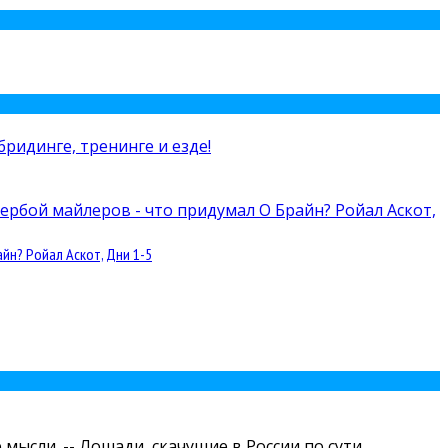
йн? Ройал Аскот, Дни 1-5
мысли. -- Лошади, скачущие в России по сути