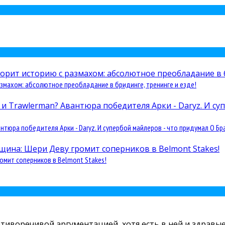
змахом: абсолютное преобладание в бридинге, тренинге и езде!
юра победителя Арки - Daryz. И супербой майлеров - что придумал О Бра
омит соперников в Belmont Stakes!
отиворечивой аргументацией, хотя есть в ней и здравые 