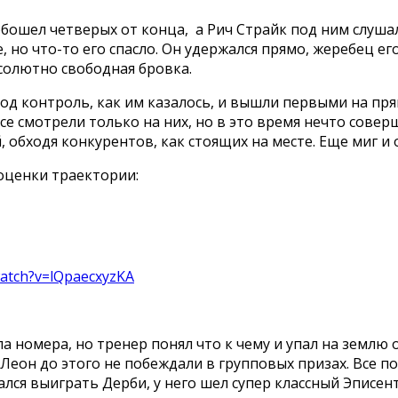
бошел четверых от конца, а Рич Страйк под ним слушал
, но что-то его спасло. Он удержался прямо, жеребец е
бсолютно свободная бровка.
под контроль, как им казалось, и вышли первыми на пр
все смотрели только на них, но в это время нечто сов
обходя конкурентов, как стоящих на месте. Еще миг и о
 оценки траектории:
watch?v=lQpaecxyzKA
а номера, но тренер понял что к чему и упал на землю 
Леон до этого не побеждали в групповых призах. Все по
лся выиграть Дерби, у него шел супер классный Эписент