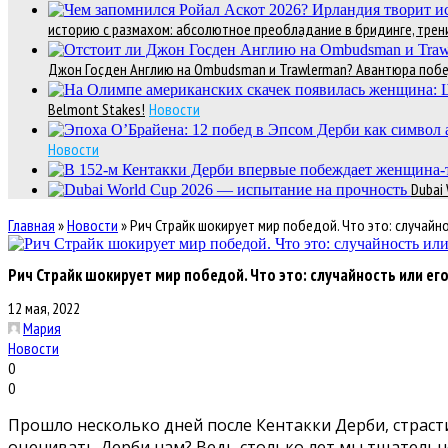
историю с размахом: абсолютное преобладание в бридинге, трени
Джон Госден Англию на Ombudsman и Trawlerman? Авантюра победи
Belmont Stakes!
Новости
Новости
Dubai
Главная
»
Новости
»
Рич Страйк шокирует мир победой. Что это: случайн
Рич Страйк шокирует мир победой. Что это: случайность или е
12 мая, 2022
Мария
Новости
0
0
Прошло несколько дней после Кентакки Дерби, страст
оценивать Дерби нам? Ведь столько лет мы тщательно