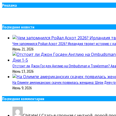
Реклама
Последние новости
Чем запомнился Ройал Аскот 2026? Ирландия творит историю с ра
Июнь 21, 2026
Отстоит ли Джон Госден Англию на Ombudsman и Trawlerman? Авант
Июнь 13, 2026
На Олимпе американских скачек появилась женщина: Шери Деву гр
Июнь 9, 2026
Последние комментарии
Chitatel
{ Статья спорная с мутной, порой пр