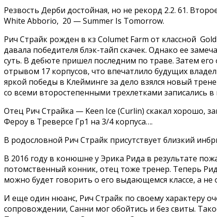
Резвость Дерби достойная, но не рекорд 2.2. 61. Второе 
White Abborio, 20 — Summer Is Tomorrow.
Рич Страйк рожден в кз Columet Farm от классной Gold 
давала победителя блэк-тайп скачек. Однако ее замеча
суть. В дебюте пришел последним по траве. Затем его 
отрывом 17 корпусов, что впечатлило будущих владель
яркой победы в Клейминге за дело взялся новый трене
со всеми второстепенными трехлетками записались в пре
Отец Рич Страйка — Keen Ice (Curlin) скакал хорошо,
Фероу в Треверсе Гр1 на 3/4 корпуса….
В родословной Рич Страйк присутствует близкий инбрид
В 2016 году в конюшне у Эрика Рида в результате пож
потомственный конник, отец тоже тренер. Теперь Рид с
можно будет говорить о его выдающемся классе, а не о
И еще один нюанс, Рич Страйк по своему характеру оч
сопровождении, Санни мог обойтись и без свиты. Так