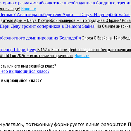
нге и езде!
Новости
теля Арки — Daryz. И супербой майлеров — что придумал О Брайн? Ройал
На Олимпе америка
Эпоха О’Брайена: 12 побе
В 152-м Кентакки Дерби впервые побеждает женщин
 World Cup 2026 — испытание на прочность
Новости
ость или его выдающийся класс?
го выдающийся класс?
и улеглись, потихоньку формируется линия фаворитов П
 изучаем систему отбора в самую престижную скачку в 