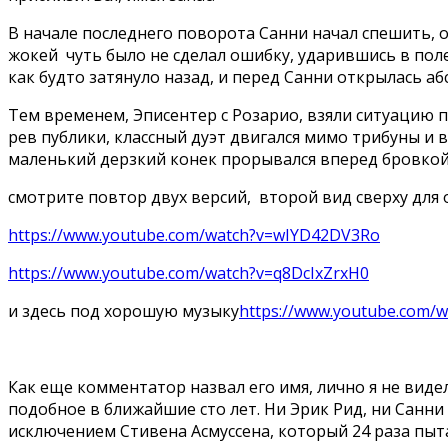
В начале последнего поворота Санни начал спешить, о
жокей чуть было не сделал ошибку, ударившись в поле
как будто затянуло назад, и перед Санни открылась а
Тем временем, Эписентер с Розарио, взяли ситуацию 
рев публики, классный дуэт двигался мимо трибуны и 
маленький дерзкий конек прорывался вперед бровкой, 
смотрите повтор двух версий, второй вид сверху для
https://www.youtube.com/watch?v=wIYD42DV3Ro
https://www.youtube.com/watch?v=q8DcIxZrxH0
и здесь под хорошую музыку
https://www.youtube.com/
Как еще комментатор назвал его имя, лично я не видел
подобное в ближайшие сто лет. Ни Эрик Рид, ни Санни 
исключением Стивена Асмуссена, который 24 раза пыта