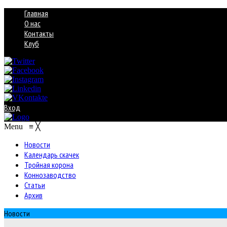
Главная
О нас
Контакты
Клуб
Вход
Menu
≡
╳
Новости
Календарь скачек
Тройная корона
Коннозаводство
Статьи
Архив
Новости