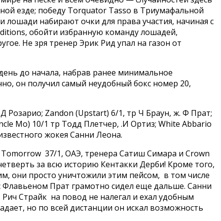
ной езде; победу Torquator Tasso в Триумафальной
и лошади набирают очки для права участия, начиная с
ditions, обойти избранную команду лошадей,
гое. Не зря тренер Эрик Рид упал на газон от
за день до начала, набрав ранее минимальное
ечно, он получил самый неудобный бокс номер 20,
 Розарио; Zandon (Upstart) 6/1, тр Ч Браун, ж. Ф Прат;
Uncle Mo) 10/1 тр Тодд Плетчер, .И Ортиз; White Abbario
лоизвестного жокея Санни Леона.
Is Tomorrow 37/1, ОАЭ, тренера Сатиш Симара и Crown
я четверть за всю историю Кентакки Дерби! Кроме того,
 ним, они просто уничтожили этим пейсом, в том числе
 с Флавьеном Прат грамотно сидел еще дальше. Санни
. Рич Страйк на повод не налегал и ехал удобным
адает, но по всей дистанции он искал возможность