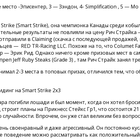
место -Эписентер, 3 — Зэндон, 4- Simplification , 5 — Mo 
Strike (Smart Strike), она чемпионка Канады среди кобыл
тельные результаты не повлияли на цену Рич Страйка — 
отправили в Claiming (скачка с последующей продажей, г
цев — RED TR-Racing LLC. Похоже на то, что Columet Fa
р — Эрик Рид. Однако ничего кроме призовых мест в сам
п Jeff Ruby Steaks (Grade 3) , там Рич Страйк занял т
 занимал 2-3 места в топовых призах, отличился тем, ч
инг на Smart Strike 2х3
ара погибли лошади и был момент, когда он хотел броси
троит планы на Прикнесс Стейкс Гр1, что состоится 21 
 случайности. Впрочем, он уже стал великим без вопрос
ень своенравный и даже агрессивный. Он постоянно куса
ое поведение можно рассматривать как положительный 