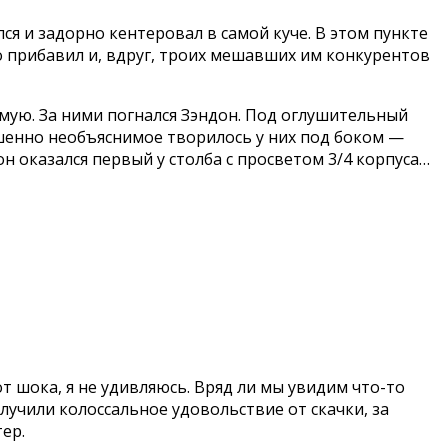
ся и задорно кентеровал в самой куче. В этом пункте
го прибавил и, вдруг, троих мешавших им конкурентов
ямую. За ними погнался Зэндон. Под оглушительный
ершенно необъяснимое творилось у них под боком —
н оказался первый у столба с просветом 3/4 корпуса…
от шока, я не удивляюсь. Вряд ли мы увидим что-то
лучили колоссальное удовольствие от скачки, за
ер.