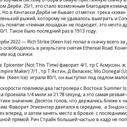
сом Дерби 25/1, это стало возможным благодаря команд
 Но в Кентакки Дерби не бывает отметки трека «хэви» 
аленький рыжий, которому не удавалось выиграть и Con
ь понятие «темная лошадка» не подходит, это нечто дру
/1. Такое было последний раз в 1913 году.
би 2022 — Rich Strike (Keen Ice) попал в скачку всего 
о освободилось в результате снятия Ethereal Road. Кон
им ход скачки:
center (Not This Time) фаворит 4/1, тр С Асмуссен, ж. Д
(Empire Maker) 7/1 , тр Т Яктин, Д Веласкес; Mo Donegal (
Strike (Keen Ice) играли 80/1, он выступил под седлом ма
д скорости повлияли два гастролера с Востока: Summer 
ка проехала 1/4 мили за 21.78 секунд, а это самая резва
тистике значение. Десяток голов, что держались ближе к
ьим. Фаворит Эписентер двигался в середине, а Зэндон
ех вперед, и затем занять место в бровке с последними
шной прямой. Рич Страйк большей частью в кадр не поп