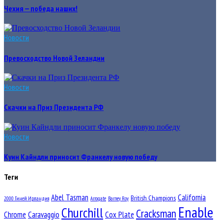
Чехия — победа наших!
Новости
Превосходство Новой Зеландии
Новости
Скачки на Приз Президента РФ
Новости
Куин Кайндли приносит Франкелу новую победу
Теги
Abel Tasman
California
British Champions
2000 Гиней Ирландия
Arrogate
Barney Roy
Enable
Churchill
Cracksman
Chrome
Caravaggio
Cox Plate