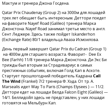
Мактум и тренера Джона Госдена.
Qatar Prix Chaudenay (Group 2) на 3000м для лошадей
трех лет обещает быть интересным. Деттори поедет
на фаворите Nayef Road (Galileo) тренера Марка
Джонстона. Nayef Road занимал третье место в англ.
Сент Леджере. Здесь также пойдет Iskanderhon
(Exchange Rate) 80/1 владельца Аваза Исмоилова.
День первый завершит Qatar Prix du Cadran (Group 1)
на 4000м для старшего возраста. Фаворит- Dee Ex
Bee (Farhh) 11/8 тренера Марка Джонстона. Ди Экс Би
трижды был вторым за Страдивариус в самых
престижных событиях, включая Голд Кап в Аскоте.
Стартует прошлогодний победитель Кадрана
Call
The Wind
(Frankel) 7/2 тренера Ф. Хэда. От тр. A.
Marsealis идет Way To Paris (Champs Elysees ) — 11/2.
Деттори едет на лошади Велда Falcon Eight (Galileo) —
14/1. Беллидойл здесь не представлен, у них лошади
готовятся на Мельбурн Кап.