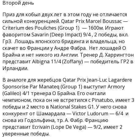
Второй день
Приз для кобыл двух лет в этом году не отличается
сильной конкуренцией. Qatar Prix Marcel Boussac —
Criterium des Pouliches (Group 1) — 1600м. Играют
фаворитом Savarin (Deep Impact) 9/4 , 2 победы, вкл.
Гр3. Лошадь японского бридинга и владельца, но
скачет во Франции у Андре Фабра. Нет лошадей О
Брайна и нет никого из Англии. Тренер Д. Харрингтон
представит Albigna 11/4 (Zoffany) — победитель ГР2 в
Ирландии.
В аналоге для жеребцов Qatar Prix Jean-Luc Lagardere
Sponsorise Par Manateq (Group 1) выступит Armory
(Galileo) 4/1 тренера О Брайна. Его считали
чемпионом, пока он не встретился с Pinatubo, имеет 3
победы и 2 место в National Stakes G1. У него снова
конкурент от Шамардала — Victor Ludorum — 6/4 и
снова из Годольфина, тр. А. Фабр. Францию
представит Ecrivain (Lope De Vega) — 9/2, имеет 2
уверенные победы.