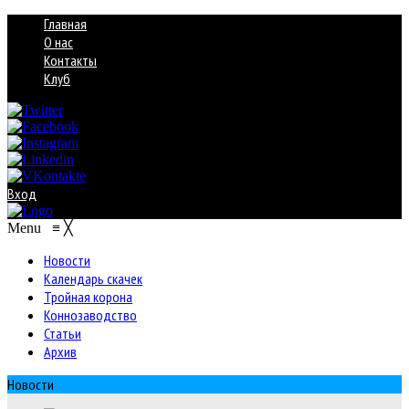
Главная
О нас
Контакты
Клуб
Вход
Menu
≡
╳
Новости
Календарь скачек
Тройная корона
Коннозаводство
Статьи
Архив
Новости