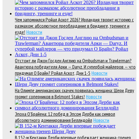
Чем запомнился Ройал Аскот 2026? Ирландия творит историю с
размахом: абсолютное преобладание в бридинге, тренинге и
езде!
Новости
Отстоит ли Джон Госден Англию на Ombudsman и Trawlerman?
Авантюра победителя Арки — Daryz. И супербой майлеров — что
придумал О Брайн? Ройал Аскот, Дни 1-5
Новости
На Олимпе американских скачек появилась женщина: Шери Деву
громит соперников в Belmont Stakes!
Новости
Эпоха О’Брайена: 12 побед в Эпсом Дерби как символ
абсолютного доминирования Беллидойл
Новости
В 152-м Кентакки Дерби впервые побеждает женщина-тренер