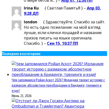
о мире бегов и... } –
Апр 07, 12:30 ПП
Irina Ku
{ Светлая Память!!! } –
Апр 03,
9:28 ДП
london
{ Здравствуйте. Спасибо за сайт.
Но есть одно пожелание: на мой взгляд
лучше, если клички лошадей и название
призов писать на языке оригинала.
Спасибо. } –
Сен 15, 10:37 ПП
Последние в категориях
Чем запомнился Ройал Аскот 2026? Ирландия творит историю с
размахом: абсолютное преобладание в бридинге, тренинге и
езде!
Июнь 21, 2026