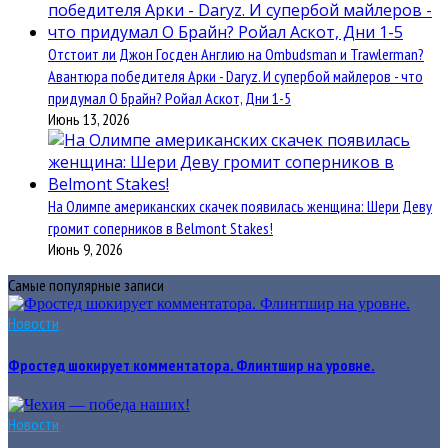
Отстоит ли Джон Госден Англию на Ombudsman и Trawlerman?
Авантюра победителя Арки - Daryz. И супербой майлеров - что
придумал О Брайн? Ройал Аскот, Дни 1-5
Июнь 13, 2026
На Олимпе американских скачек появилась женщина: Шери Деву
громит соперников в Belmont Stakes!
Июнь 9, 2026
Самые популярные записи
Новости
Фростед шокирует комментатора. Флинтшир на уровне.
Новости