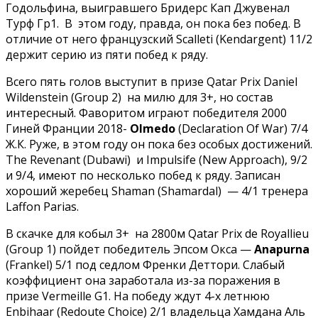
Годольфина, выигравшего Бридерс Кап Джувенал
Турф Гр1. В этом году, правда, он пока без побед. В
отличие от него французский Scalleti (Kendargent) 11/2
держит серию из пяти побед к ряду.
Всего пять голов выступит в призе Qatar Prix Daniel
Wildenstein (Group 2) на милю для 3+, но состав
интересный. Фаворитом играют победителя 2000
Гиней Франции 2018-
Olmedo
(Declaration Of War) 7/4
Ж.К. Руже, в этом году он пока без особых достижений.
The Revenant (Dubawi) и Impulsife (New Approach), 9/2
и 9/4, имеют по несколько побед к ряду. Записан
хороший жеребец Shaman (Shamardal) — 4/1 тренера
Laffon Parias.
В скачке для кобыл 3+ на 2800м Qatar Prix de Royallieu
(Group 1) пойдет победитель Эпсом Окса —
Anapurna
(Frankel) 5/1 под седлом Френки Деттори. Слабый
коэффициент она заработала из-за поражения в
призе Vermeille G1. На победу ждут 4-х летнюю
Enbihaar (Redoute Choice) 2/1 владельца Хамдана Аль