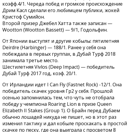
коэфф.4/1. Череда побед и громкое происхождение
Дрим Касл сделали его любимцем публики, жокей
Кристоф Сумийон.
Второй призер Джебел Хатта также записан —
Wootton (Wootton Bassett) — 9/1, Годольфин.
От Японии выступят и другие кобылы: пятилетняя
Deirdre (Harbinger) — 188/1. Ранее у себя она
побеждала в первых группах, в Дубай Турф 2018
занимала третье место.
Шестилетняя Vivlos (Deep Impact) — победитель
Дубай Турф 2017 год, коэф. 20/1.
От Ирландии идет I Can Fly (Fastnet Rock) -12/1. Она
победитель скачек уровня Гр2 у себя. Прошлой
осенью запомнилась тем, что чуть не отобрала
победу у чемпиона Roaring Lion в призе Queen
Elizabeth II Stakes (Group 1). О Брайн перед Дубаем
обычно лошадей никуда не пишет, но в этот раз
изменил тактику и дал кобыле проскакать в простой
скачке по песку, где она выиграла с просветом 8