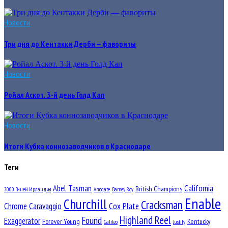
Новости
Три дня до Кентакки Дерби — фавориты
Новости
Ройал Аскот. 3-й день Голд Кап
Новости
Итоги Кубка коннозаводчиков в Краснодаре
Теги
Abel Tasman
California
British Champions
2000 Гиней Ирландия
Arrogate
Barney Roy
Enable
Churchill
Cracksman
Chrome
Caravaggio
Cox Plate
Highland Reel
Found
Exaggerator
Forever Young
Kentucky
Galileo
Justify