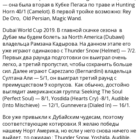
— она была вторая в Кубке Пегаса по траве и Hunting
Horn 40/1 (Camelot). В первой тройке возможно: Rey
De Oro, Old Persian, Magic Wand.
Dubai World Cup 2019. В главной скачке сезона в
Дубае мы будем болеть за North America (Dubawi)
владельца Рамзана Кадырова. На данном этапе его
уже играют одинаково с Thunder Snow (Helmet) — 7/2.
Первых два раунда подготовки он выиграл очень
легко, а третий пропустил, чтобы сохранить больше
сил. Далее играют Capezzano (Bernardini) владельца
Султана Али — 5/1, он выиграл третий раунд с
преимуществом 9 корпусов. Как обычно, достойно
выглядит американская группа: Seeking The Soul
(Perfect Soul) — 8/1, Yosdida (Hearts Cry) -8/1, Audible
(Into Mischieve) — 12/1, Gunnevera (Dialed In) — 16/1.
Все уже привыкли к Дубайским чудесам, поэтому
соответствующие котировки. Я желаю победы
нашему Норт Америка, но если у него снова ничего не
выйдет, то ожидаю : Thunder Snow, Yoshida, Audible,