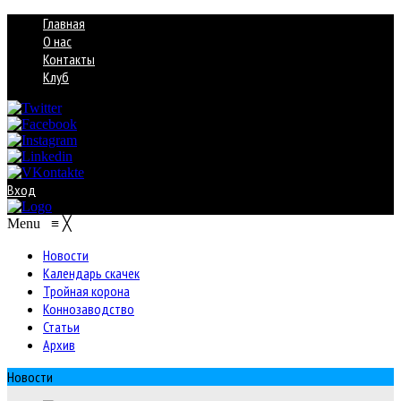
Главная
О нас
Контакты
Клуб
Вход
Menu
≡
╳
Новости
Календарь скачек
Тройная корона
Коннозаводство
Статьи
Архив
Новости