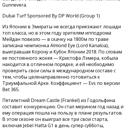
Gunnevera.
Dubai Turf Sponsored By DP World (Group 1)
Из Японии в Эмираты не всегда приезжают лошади
топ класса, но в этом году зрителям ипподрома
Мейдан повезло — в скачку на 1800м по траве
записана чемпионка Almond Eye (Lord Kanaloa),
выигравшая Корону и Кубок Японии 2018. По словам
ее постоянного жокея — Кристофа Лэмера, кобыла
находится в отличном порядке, и ей необходимо
проверить свои силы в международном составе с
тем, чтобы целенаправленно готовиться к
Триумфальной Арке. Коэффициент — Evs по версии
Bet 365.
Пятилетний Dream Castle (Frankel) из Годольфина
составит конкуренцию. Он стал мерином год назад и
ему операция пошла на пользу в плане результатов.
В этом сезоне он выиграл все три свои старта,
включая Jebel Hatta G1 в день супер субботы,