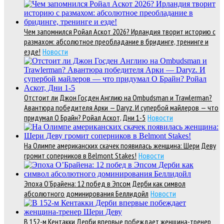
Чем запомнился Ройал Аскот 2026? Ирландия творит историю с
размахом: абсолютное преобладание в бридинге, тренинге и
езде!
Новости
Отстоит ли Джон Госден Англию на Ombudsman и Trawlerman?
Авантюра победителя Арки — Daryz. И супербой майлеров — что
придумал О Брайн? Ройал Аскот, Дни 1-5
Новости
На Олимпе американских скачек появилась женщина: Шери Деву
громит соперников в Belmont Stakes!
Новости
Эпоха О’Брайена: 12 побед в Эпсом Дерби как символ
абсолютного доминирования Беллидойл
Новости
В 152-м Кентакки Дерби впервые побеждает женщина-тренер