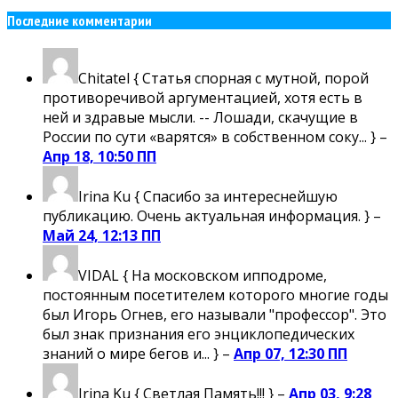
Последние комментарии
Chitatel
{ Статья спорная с мутной, порой
противоречивой аргументацией, хотя есть в
ней и здравые мысли. -- Лошади, скачущие в
России по сути «варятся» в собственном соку... } –
Апр 18, 10:50 ПП
Irina Ku
{ Спасибо за интереснейшую
публикацию. Очень актуальная информация. } –
Май 24, 12:13 ПП
VIDAL
{ На московском ипподроме,
постоянным посетителем которого многие годы
был Игорь Огнев, его называли "профессор". Это
был знак признания его энциклопедических
знаний о мире бегов и... } –
Апр 07, 12:30 ПП
Irina Ku
{ Светлая Память!!! } –
Апр 03, 9:28