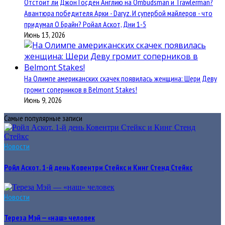
Отстоит ли Джон Госден Англию на Ombudsman и Trawlerman?
Авантюра победителя Арки - Daryz. И супербой майлеров - что
придумал О Брайн? Ройал Аскот, Дни 1-5
Июнь 13, 2026
На Олимпе американских скачек появилась женщина: Шери Деву
громит соперников в Belmont Stakes!
Июнь 9, 2026
Самые популярные записи
Новости
Ройл Аскот. 1-й день Ковентри Стейкс и Кинг Стенд Стейкс
Новости
Тереза Мэй — «наш» человек