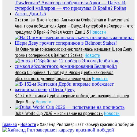
Отстоит ли Джон Госден Англию на Ombudsman и Trawlerman?
Авантюра победителя Арки — Daryz. И супербой майлеров — что
придумал О Брайн? Ройал Аскот, Дни 1-5
Новости
На Олимпе американских скачек появилась женщина: Шери Деву
громит соперников в Belmont Stakes!
Новости
Эпоха О’Брайена: 12 побед в Эпсом Дерби как символ
абсолютного доминирования Беллидойл
Новости
В 152-м Кентакки Дерби впервые побеждает женщина-тренер
Шери Деву
Новости
Dubai World Cup 2026 — испытание на прочность
Новости
Главная
»
Новости
»
Хайленд Рил завершает карьеру красивой победой