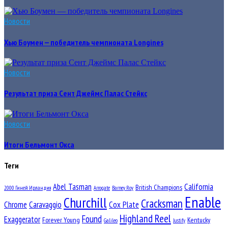
Новости
Хью Боумен — победитель чемпионата Longines
Новости
Результат приза Сент Джеймс Палас Стейкс
Новости
Итоги Бельмонт Окса
Теги
Abel Tasman
California
British Champions
2000 Гиней Ирландия
Arrogate
Barney Roy
Enable
Churchill
Cracksman
Chrome
Caravaggio
Cox Plate
Highland Reel
Found
Exaggerator
Forever Young
Kentucky
Galileo
Justify