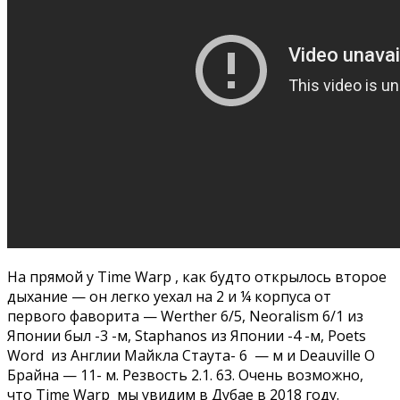
На прямой у Time Warp , как будто открылось второе
дыхание — он легко уехал на 2 и ¼ корпуса от
первого фаворита — Werther 6/5, Neoralism 6/1 из
Японии был -3 -м, Staphanos из Японии -4 -м, Poets
Word из Англии Майкла Стаута- 6 — м и Deauville О
Брайна — 11- м. Резвость 2.1. 63. Очень возможно,
что Time Warp мы увидим в Дубае в 2018 году.