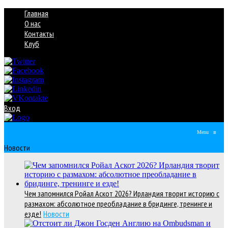
Главная
О нас
Контакты
Клуб
Вход
Menu
≡
Новости
Чем запомнился Ройал Аскот 2026? Ирландия творит историю с
размахом: абсолютное преобладание в бридинге, тренинге и
езде!
Новости