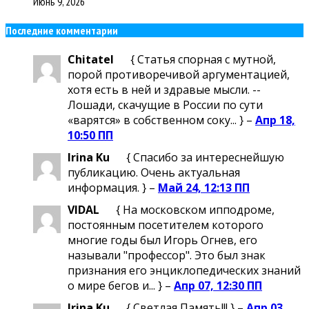
Июнь 9, 2026
Последние комментарии
Chitatel
{ Статья спорная с мутной,
порой противоречивой аргументацией,
хотя есть в ней и здравые мысли. --
Лошади, скачущие в России по сути
«варятся» в собственном соку... } –
Апр 18,
10:50 ПП
Irina Ku
{ Спасибо за интереснейшую
публикацию. Очень актуальная
информация. } –
Май 24, 12:13 ПП
VIDAL
{ На московском ипподроме,
постоянным посетителем которого
многие годы был Игорь Огнев, его
называли "профессор". Это был знак
признания его энциклопедических знаний
о мире бегов и... } –
Апр 07, 12:30 ПП
Irina Ku
{ Светлая Память!!! } –
Апр 03,