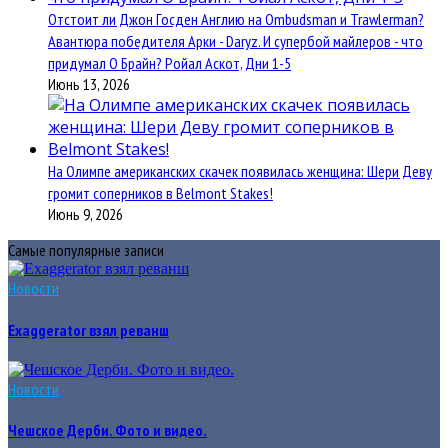
Отстоит ли Джон Госден Англию на Ombudsman и Trawlerman?
Авантюра победителя Арки - Daryz. И супербой майлеров - что
придумал О Брайн? Ройал Аскот, Дни 1-5
Июнь 13, 2026
На Олимпе американских скачек появилась женщина: Шери Деву
громит соперников в Belmont Stakes!
Июнь 9, 2026
Самые популярные записи
Новости
Exaggerator взял реванш
Новости
Чешское Дерби. Фото и видео.