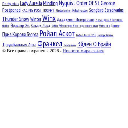
Nyquist
Order Of St George
Lady Aurelia
Minding
Derby trials
Postponed
Songbird
Stradivarius
RACING POST TROPHY
Ribchester
Rhododendron
Winx
Thunder Snow
Winter
Джаддмонт Интернешнл
Ирландский Чемпион
Йоркшир Окс
Конард Лорд
Стейкс
Кубок Губернатора Краснодарского края
Митинг в Довиле
Ройал Аскот
Приз Короля Георга
Ройал Аскот 2018
Треверс Стейкс
Франкел
Эйден О Брайн
Триумфальная Арка
Центурион
© Все права сохранены 2026 -
Новости мира скачек
.