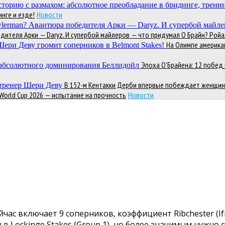
нге и езде!
Новости
теля Арки — Daryz. И супербой майлеров — что придумал О Брайн? Ройал
На Олимпе америка
Эпоха О’Брайена: 12 побе
В 152-м Кентакки Дерби впервые побеждает женщин
 World Cup 2026 — испытание на прочность
Новости
йчас включает 9 соперников, коэффициент Ribchester (
ы в Lockinge Stakes (Group 1), но более значимым нужно