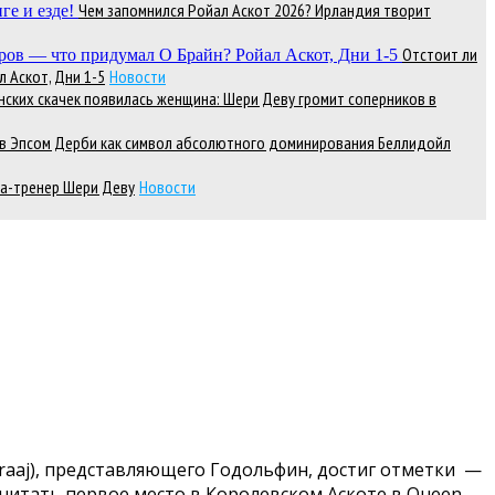
Чем запомнился Ройал Аскот 2026? Ирландия творит
Отстоит ли
 Аскот, Дни 1-5
Новости
нских скачек появилась женщина: Шери Деву громит соперников в
д в Эпсом Дерби как символ абсолютного доминирования Беллидойл
а-тренер Шери Деву
Новости
Ifraaj), представляющего Годольфин, достиг отметки —
 считать первое место в Королевском Аскоте в Queen