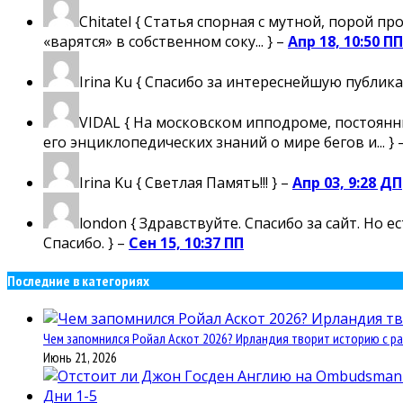
Chitatel
{ Статья спорная с мутной, порой пр
«варятся» в собственном соку... } –
Апр 18, 10:50 ПП
Irina Ku
{ Спасибо за интереснейшую публика
VIDAL
{ На московском ипподроме, постоянны
его энциклопедических знаний о мире бегов и... } 
Irina Ku
{ Светлая Память!!! } –
Апр 03, 9:28 ДП
london
{ Здравствуйте. Спасибо за сайт. Но 
Спасибо. } –
Сен 15, 10:37 ПП
Последние в категориях
Чем запомнился Ройал Аскот 2026? Ирландия творит историю с ра
Июнь 21, 2026