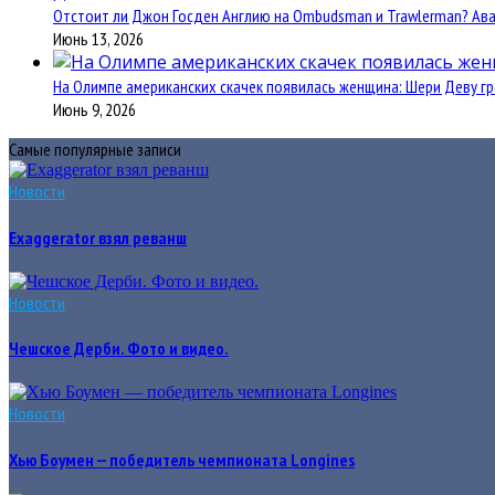
Отстоит ли Джон Госден Англию на Ombudsman и Trawlerman? Авант
Июнь 13, 2026
На Олимпе американских скачек появилась женщина: Шери Деву гр
Июнь 9, 2026
Самые популярные записи
Новости
Exaggerator взял реванш
Новости
Чешское Дерби. Фото и видео.
Новости
Хью Боумен — победитель чемпионата Longines