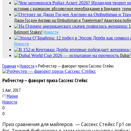
историю с размахом: абсолютное преобладание в бридинге, трени
Джон Госден Англию на Ombudsman и Trawlerman? Авантюра победи
Belmont Stakes!
Новости
Новости
Dubai
Главная
»
Новости
»
Рибчестер — фаворит приза Сассекс Стейкс
Рибчестер — фаворит приза Сассекс Стейкс
1 Авг, 2017
Мария
Новости
0
0
Приз сравнения для майлеров — Сассекс Стейкс Гр1 се
Evs. Триумф Рибчестера в этом сезоне начался с побед