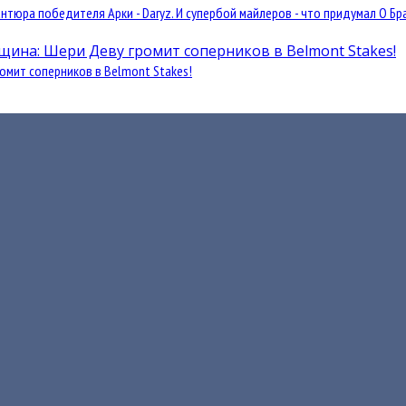
юра победителя Арки - Daryz. И супербой майлеров - что придумал О Бра
омит соперников в Belmont Stakes!