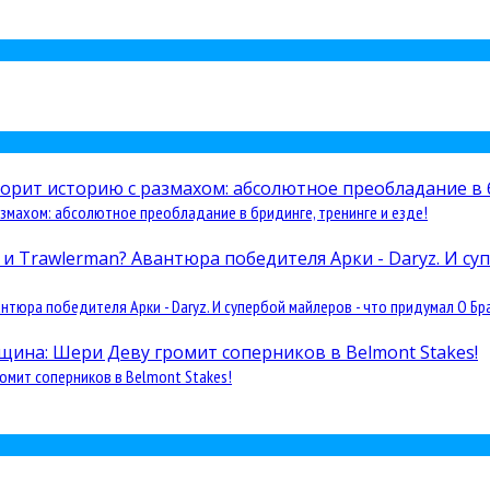
змахом: абсолютное преобладание в бридинге, тренинге и езде!
юра победителя Арки - Daryz. И супербой майлеров - что придумал О Бра
омит соперников в Belmont Stakes!