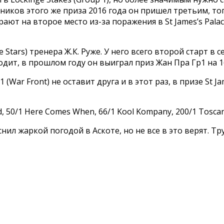
ников этого же приза 2016 года он пришел третьим, тогд
ают на второе место из-за поражения в St James’s Palac
Stars) тренера Ж.К. Руже. У него всего второй старт в 
дит, в прошлом году он выиграл приз Жан Пра Гр1 на 1
War Front) не оставит друга и в этот раз, в призе St Ja
d, 50/1 Here Comes When, 66/1 Kool Kompany, 200/1 Toscan
л жаркой погодой в Аскоте, но не все в это верят. Тру