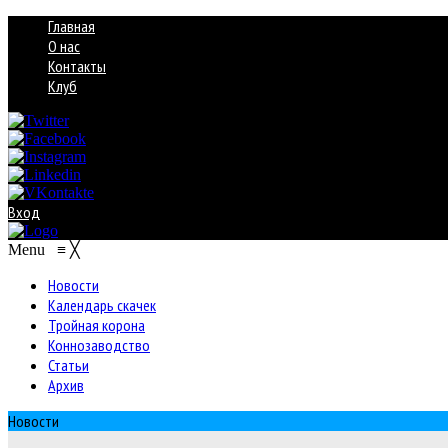
Главная
О нас
Контакты
Клуб
Вход
Menu
≡
╳
Новости
Календарь скачек
Тройная корона
Коннозаводство
Статьи
Архив
Новости